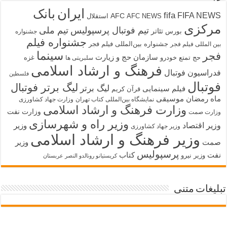
ایران
بانک
fifa
FIFA NEWS
AFC
AFC NEWS
استقلال
مرکزی
تیم فوتبال پرسپولیس
تیم ملی
تئاتر
بورس
جشنواره
جشنواره فیلم
جشنواره بین‌المللی فیلم فجر
بین المللی فیلم فجر
سینما
فجر
سازمان حج و زیارت
حج تمتع
خودرو
غزه
سلبریتی ها
فرهنگ و ارشاد اسلامی
فدراسیون فوتبال
فلسطین
فوتبال
لیگ برتر فوتبال
لیگ برتر
فیلم سینمایی
قرآن کریم
ماه رمضان
موسیقی
نمایشگاه بین‌المللی کتاب تهران
وزارت جهاد کشاورزی
وزارت فرهنگ و ارشاد اسلامی
وزارت نفت
وزارت صمت
وزیر راه و شهرسازی
وزیر اقتصاد
وزیر
وزیر جهاد کشاورزی
وزیر فرهنگ و ارشاد اسلامی
صمت
وزیر
پرسپولیس
نفت
کتاب
وزیر نیرو
کریستیانو رونالدو النصر عربستان
تبلیغات متنی