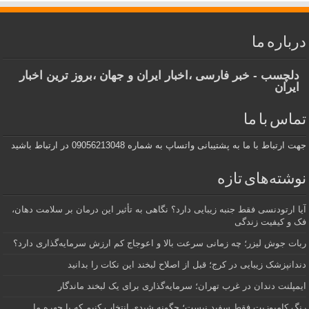
درباره ما
دلچسب - خبر فارسی ،اخبار ایران و جهان ،بروز ترین اخبار
ایران
تماس با ما
جهت ارتباط با ما به پشتیبانی واتساپ به شماره 09056213048 در ارتباط باشید
نوشته‌های تازه
آیا ارتودنسی فقط جنبه زیبایی دارد؟ نگاهی به تأثیر این درمان بر سلامت دهان،
فک و کیفیت زندگی
ربات جوش لیزر؛ چه زمانی سرعت بالا و اعوجاج کم ارزش سرمایه‌گذاری دارد؟
دندانپزشک زیبایی در کرج؛ قبل از اصلاح لبخند این نکات را بدانید
ایمپلنت دندان در غرب تهران؛ سرمایه‌گذاری برای یک لبخند ماندگار
رنگ کامپوزیت فقط سفید نیست؛ چگونه شیدی انتخاب کنیم که با چهره ما