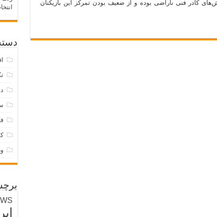
‌های کادر فنی ناراضی بوده و از ضعیف بودن تمرکز این بازیکنان
انتخا
دسته‌
اق
تک
دس
س
فر
ک
و
برچس
EWS
ایر