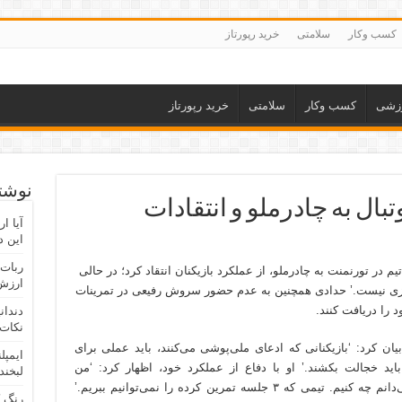
کسب وکار
سلامتی
خرید رپورتاز
زشی
کسب وکار
سلامتی
خرید رپورتاز
نوشته
ال به چادرملو و انتقادات
آیا ا
این د
ربات 
در تورنمنت به چادرملو، از عملکرد بازیکنان انتقاد کرد؛ در حالی
ارزش 
ن چیزی نیست.’ حدادی همچنین به عدم حضور سروش رفیعی در تمرینات
 را دریافت کنند.
دندان
نکات 
ن کرد: ‘بازیکنانی که ادعای ملی‌پوشی می‌کنند، باید عملی برای
ایمپل
ید خجالت بکشند.’ او با دفاع از عملکرد خود، اظهار کرد: ‘من
لبخند
تلاش‌هایم را کردم تا تیم به آسیا برود، اما نمی‌دانم چه کنیم. تیمی که ۳ جلسه تمرین کرده را نمی‌توانیم ببریم.’
رنگ 