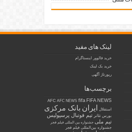
ات متنی
لینک های مفید
خرید فالوور اینستاگرام
خرید بک لینک
رپورتاژ آگهی
برچسب‌ها
fifa
FIFA NEWS
AFC
AFC NEWS
ایران
بانک مرکزی
استقلال
تیم فوتبال پرسپولیس
تئاتر
بورس
تیم ملی
جشنواره بین المللی فیلم فجر
جشنواره بین‌المللی فیلم فجر