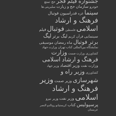
جشنواره فیلم فجر
حج تمتع
سازمان حج و زیارت
خودرو
سلبریتی ها
سینما
فدراسیون فوتبال
غزه
فرهنگ و ارشاد
اسلامی
فوتبال
فیلم
فلسطین
لیگ
لیگ برتر
سینمایی
قرآن کریم
برتر فوتبال
ماه رمضان
موسیقی
نمایشگاه بین‌المللی کتاب تهران
وزارت جهاد
وزارت
کشاورزی
وزارت صمت
فرهنگ و ارشاد اسلامی
وزیر اقتصاد
وزارت نفت
وزیر جهاد
وزیر راه و
کشاورزی
وزیر
شهرسازی
وزیر صمت
فرهنگ و ارشاد
اسلامی
وزیر نفت
وزیر نیرو
پرسپولیس
کتاب
کریستیانو رونالدو النصر
عربستان