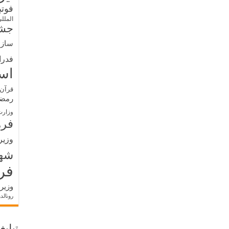
فوت
الملل
جشن
سازم
فدرا
اس
قرآن 
رمض
وزارت
فره
وزیر
شه
فر
وزیر
رونالد