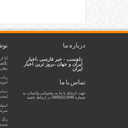
درباره ما
نوش
آیا ا
دلچسب - خبر فارسی ،اخبار
نگاهی
ایران و جهان ،بروز ترین اخبار
ایران
دهان،
ربات 
تماس با ما
اعوجا
دندان
جهت ارتباط با ما به پشتیبانی واتساپ به
لبخند 
شماره 09056213048 در ارتباط باشید
ایمپل
سرمای
رنگ ک
شیدی 