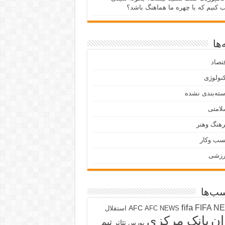
ب کنیم که با چهره ما هماهنگ باشد؟
ها
تصاد
نولوژی
ته‌بندی نشده
لامتی
هنگ وهنر
سب وکار
رزشی
ب‌ها
fifa
FIFA N
AFC
AFC NEWS
استقلال
ان
بانک مرکزی
تیم
تئاتر
بورس