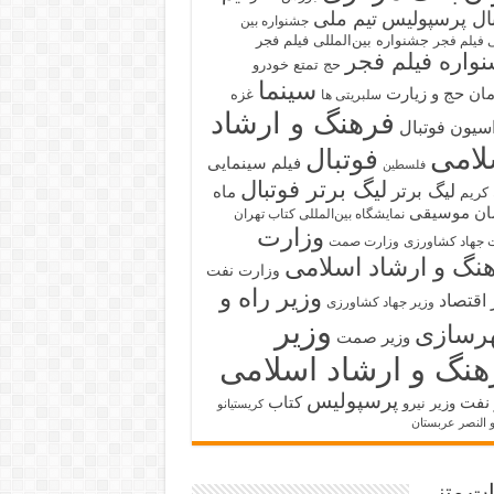
بال پرسپولیس
تیم ملی
جشنواره بین
جشنواره بین‌المللی فیلم فجر
ی فیلم فجر
واره فیلم فجر
حج تمتع
خودرو
سینما
ان حج و زیارت
غزه
سلبریتی ها
فرهنگ و ارشاد
سیون فوتبال
لامی
فوتبال
فیلم سینمایی
فلسطین
لیگ برتر فوتبال
لیگ برتر
ماه
کریم
ان
موسیقی
نمایشگاه بین‌المللی کتاب تهران
وزارت
 جهاد کشاورزی
وزارت صمت
نگ و ارشاد اسلامی
وزارت نفت
وزیر راه و
 اقتصاد
وزیر جهاد کشاورزی
وزیر
رسازی
وزیر صمت
هنگ و ارشاد اسلامی
پرسپولیس
 نفت
کتاب
وزیر نیرو
کریستیانو
و النصر عربستان