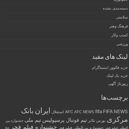
دسته‌بندی نشده
سلامتی
فرهنگ وهنر
کسب وکار
ورزشی
لینک های مفید
خرید فالوور اینستاگرام
خرید بک لینک
رپورتاژ آگهی
برچسب‌ها
ایران
بانک
fifa
FIFA NEWS
AFC
AFC NEWS
استقلال
مرکزی
تیم فوتبال پرسپولیس
تیم ملی
تئاتر
بورس
جشنواره بین
جشنواره فیلم فجر
جشنواره بین‌المللی فیلم فجر
حج
المللی فیلم فجر