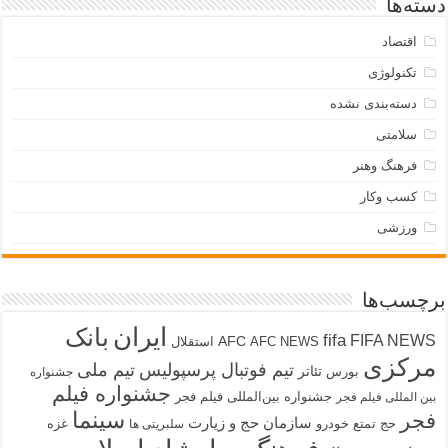
دسته‌ها
اقتصاد
تکنولوژی
دسته‌بندی نشده
سلامتی
فرهنگ وهنر
کسب وکار
ورزشی
برچسب‌ها
ایران
بانک
fifa
FIFA NEWS
AFC
AFC NEWS
استقلال
مرکزی
تیم فوتبال پرسپولیس
تیم ملی
تئاتر
بورس
جشنواره
جشنواره فیلم
جشنواره بین‌المللی فیلم فجر
بین المللی فیلم فجر
سینما
فجر
سازمان حج و زیارت
حج تمتع
خودرو
غزه
سلبریتی ها