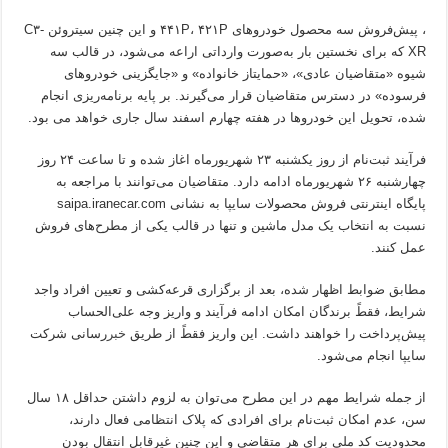
، پیش‌فروش سه محصول خودروهای ۴۴۱P، ۴۲۱P و این چنین سیتروئن C۳-
XR که برای نخستین بار به‌صورت وارداتی اراعه می‌شود، در قالب سه
شیوه «متقاضیان عادی»، «حمایتاز خانواده» و «جایگزینی خودروهای
فرسوده» در دسترس متقاضیان قرار می‌گیرند. بر پایه برنامه‌ریزی انجام
شده، تحویل این خودروها در هفته چهارم اسفند سال جاری خواهد می بود.
فرآیند ثبت‌نام از روز یکشنبه ۲۳ شهریورماه اغاز شده و تا ساعت ۲۴ روز
چهارشنبه ۲۶ شهریورماه ادامه دارد. متقاضیان می‌توانند با مراجعه به
پایگاه اینترنتی فروش محصولات سایپا به نشانی saipa.iranecar.com
نسبت به انتخاب یک مدل ماشین و تنها در قالب یکی از مطرح‌های فروش
عمل کنند.
مطابق ضوابط اظهار شده، بعد از برگزاری قرعه‌کشی و تعیین افراد واجد
شرایط، فقطً برندگان امکان ادامه فرآیند و واریز وجه علی‌الحساب
پیش‌پرداخت را خواهند داشت. این واریز فقطً از طریق
خبر
‌رسانی شرکت
سایپا انجام می‌شود.
از جمله شرایط مهم در این مطرح می‌توان به لزوم داشتن حداقل ۱۸ سال
سن، عدم امکان ثبت‌نام برای افرادی که پلاک انتظامی فعال دارند،
محدودیت کد ملی برای هر متقاضی و این چنین غیرقابل انتقال بودن