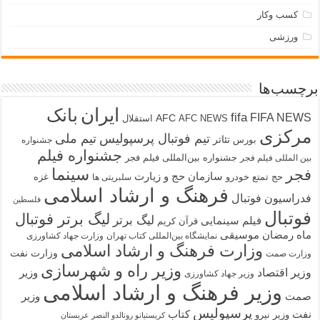
کسب وکار
ورزشی
برچسب‌ها
ایران
بانک
fifa
FIFA NEWS
AFC
AFC NEWS
استقلال
مرکزی
تیم فوتبال پرسپولیس
تیم ملی
تئاتر
بورس
جشنواره
جشنواره فیلم
جشنواره بین‌المللی فیلم فجر
بین المللی فیلم فجر
سینما
فجر
سازمان حج و زیارت
حج تمتع
خودرو
غزه
سلبریتی ها
فرهنگ و ارشاد اسلامی
فدراسیون فوتبال
فلسطین
فوتبال
لیگ برتر فوتبال
لیگ برتر
فیلم سینمایی
قرآن کریم
ماه رمضان
موسیقی
نمایشگاه بین‌المللی کتاب تهران
وزارت جهاد کشاورزی
وزارت فرهنگ و ارشاد اسلامی
وزارت نفت
وزارت صمت
وزیر راه و شهرسازی
وزیر اقتصاد
وزیر
وزیر جهاد کشاورزی
وزیر فرهنگ و ارشاد اسلامی
صمت
وزیر
پرسپولیس
نفت
کتاب
وزیر نیرو
کریستیانو رونالدو النصر عربستان