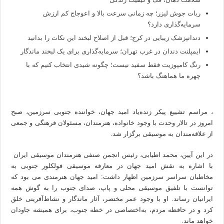
ربات جوش لیزر؛ چه زمانی سرعت بالا و اعوجاج کم ارزش
سرمایه‌گذاری دارد؟
دندانپزشک زیبایی در کرج؛ قبل از اصلاح لبخند این نکات را بدانید
ایمپلنت دندان در غرب تهران؛ سرمایه‌گذاری برای یک لبخند ماندگار
رنگ کامپوزیت فقط سفید نیست؛ چگونه شیدی انتخاب کنیم که با
چهره ما هماهنگ باشد؟
، مراسم تشییع پیکر زنده‌یاد امید جهان، خواننده جنوبی سرزمین، صبح
امروز در تالار وحدت با وجود خانواده، هنرمندان، مسئولان فرهنگی و جمعی
از علاقه‌مندان به موسیقی برگزار شد.
در این آیین، محمد اطیابی، رئیس انجمن صنفی هنرمندان موسیقی ایران
با اشاره به نقش امید جهان در معارفه موسیقی فولکلور جنوبی به
مخاطبان سراسر سرزمین اظهار داشت: امید جهان هنرمندی می بود که
توانست با تلفیق موسیقی محلی و پاپ، صدای جنوب را به گوش همه
ایرانیان رساند. او با وجود عمر مختصر، آثار ماندگار و نشاط‌آفرینی خلق
کرد و در حافظه مردم، به‌اختصاصی در خطه جنوب، برای همیشه جاودان
خواهد ماند.