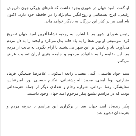
او گفت: امید جهان در شهری وجود داشت که نام‌های بزرگی چون داریوش
رفیعی، ایرج بسطامی و روح‌انگیز سام‌نژاد را در حافظه خود دارد. اکنون
نام امید نیز در کنار این بزرگان به یادگار خواهد ماند.
رئیس شورای شهر بم با اشاره به روحیه نشاط‌آفرین امید جهان تصریح
کرد: موسیقی او ویرانه‌ها را به یاد خانه بدل می‌کرد و لبخند را به دل مردم
می‌آورد. یاد و نامش بر این شهر می‌نشیند تا آرام بگیرد. به نیابت از مردم
بم، این ضایعه را به خانواده مرحوم و جامعه هنری ایران تسلیت عرض
می‌کنم.
سید جواد هاشمی، گیتی معینی، رابعه اسکویی، غلامرضا صنعتگر، فرهاد
بشارتی، پویا امینی، محمد اله پشتیبانی، نیکنام حسینی پور، امیرعباس
ستایشگر، رضا مردانی، شراره رخام و تعدادی دیگر از جمله هنرمندانی
بودند که در مراسم تشییع پیکر مرحوم امید جهان وجود داشتند.
پیکر زنده‌یاد امید جهان بعد از برگزاری این مراسم با بدرقه مردم و
هنرمندان تشییع شد.