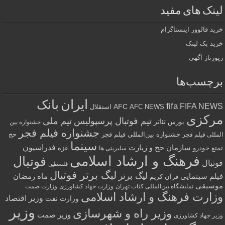
لینک های مفید
خرید فالوور اینستاگرام
خرید بک لینک
رپورتاژ آگهی
برچسب‌ها
ایران
بانک
fifa
FIFA NEWS
AFC
AFC NEWS
استقلال
مرکزی
تیم فوتبال پرسپولیس
تیم ملی
تئاتر
بورس
جشنواره بین
جشنواره فیلم فجر
جشنواره بین‌المللی فیلم فجر
حج
المللی فیلم فجر
سینما
فدراسیون
سازمان حج و زیارت
تمتع
خودرو
غزه
سلبریتی ها
فرهنگ و ارشاد اسلامی
فوتبال
فوتبال
فلسطین
لیگ برتر فوتبال
لیگ برتر
فیلم سینمایی
ماه رمضان
قرآن کریم
موسیقی
نمایشگاه بین‌المللی کتاب تهران
وزارت جهاد کشاورزی
وزارت صمت
وزارت فرهنگ و ارشاد اسلامی
وزیر اقتصاد
وزارت نفت
وزیر
وزیر راه و شهرسازی
وزیر صمت
وزیر جهاد کشاورزی