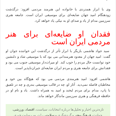
وی با ابراز همدردی با خانواده این هنرمند مردمی افزود: درگذشت
زودهنگام امید جهان ضایعه‌ای برای موسیقی ایران است. جامعه هنری
سرزمین مدام از یاد و صدای او به نیکی یاد خواهد کرد.
فقدان او ضایعه‌ای برای هنر
مردمی ایران است
سید جواد هاشمی بازیگر با ابراز تأثر از درگذشت این خواننده جوان او
گفت: امید جهان از معدود هنرمندانی می بود که با موسیقی شاد و دلنشین
خود توانست حال مردم را خوب کند. او میراث‌دار موسیقی جنوب می بود و
فقدانش برای جامعه هنری و مردم ایران ضایعه‌ای جبران‌ناپذیر است.
هاشمی افزود: امید هنرمندی مردمی می بود که هیچ‌گاه بین خود و
مخاطبان فاصله نمی‌دید. آثار او، چه در قالب موسیقی بندری و چه در تلفیق
با پاپ، مدام برای مردم لبخند و امید به همراه داشت. یاد و نام او در
حافظه فرهنگی و هنری سرزمین ماندگار خواهد ماند.
تازه‌ترین اخبار و تحلیل‌ها درباره انتخابات، سیاست،
اقتصاد
،
ورزشی
،
حوادث،
فرهنگ وهنر
و گردشگری و
سلامتی
را در وب سایت خبری