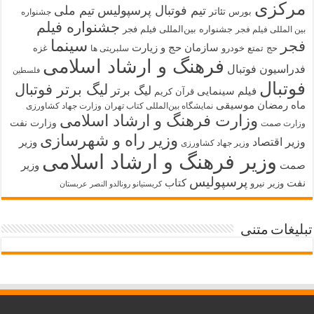
مرکزی
تیم فوتبال پرسپولیس
تیم ملی
تئاتر
بورس
جشنواره
جشنواره فیلم
جشنواره بین‌المللی فیلم فجر
بین المللی فیلم فجر
سینما
فجر
سازمان حج و زیارت
حج تمتع
خودرو
غزه
سلبریتی ها
فرهنگ و ارشاد اسلامی
فدراسیون فوتبال
فلسطین
فوتبال
لیگ برتر فوتبال
لیگ برتر
فیلم سینمایی
قرآن کریم
ماه رمضان
موسیقی
نمایشگاه بین‌المللی کتاب تهران
وزارت جهاد کشاورزی
وزارت فرهنگ و ارشاد اسلامی
وزارت نفت
وزارت صمت
وزیر راه و شهرسازی
وزیر اقتصاد
وزیر
وزیر جهاد کشاورزی
وزیر فرهنگ و ارشاد اسلامی
صمت
وزیر
پرسپولیس
نفت
کتاب
وزیر نیرو
کریستیانو رونالدو النصر عربستان
تبلیغات متنی