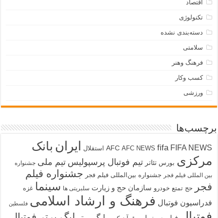
اقتصاد
تکنولوژی
دسته‌بندی نشده
سلامتی
فرهنگ وهنر
کسب وکار
ورزشی
برچسب‌ها
ایران
بانک
fifa
FIFA NEWS
AFC
AFC NEWS
استقلال
مرکزی
تیم فوتبال پرسپولیس
تیم ملی
تئاتر
بورس
جشنواره
جشنواره فیلم
جشنواره بین‌المللی فیلم فجر
بین المللی فیلم فجر
سینما
فجر
سازمان حج و زیارت
حج تمتع
خودرو
غزه
سلبریتی ها
فرهنگ و ارشاد اسلامی
فدراسیون فوتبال
فلسطین
فوتبال
لیگ برتر فوتبال
لیگ برتر
فیلم سینمایی