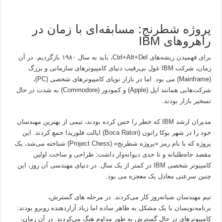
پروژه شطرنج: مسابقه‌ای با زمان در
راهروهای IBM
برای فهمیدن ریشه‌های Ctrl+Alt+Del، باید به سال ۱۹۸۰ بازگردیم. در آن
زمان، شرکت IBM غول بی‌رقیب دنیای کامپیوترهای سازمانی و بزرگ
(Mainframe) می بود. اما در بازار نوپای کامپیوترهای شخصی (PC)،
شرکت‌هایی همانند اپل (Apple) و کمودور (Commodore) به شدت در حال
تسخیر بازار بودند.
مدیران ارشد IBM که خطر را حس کرده بودند، تیمی از بهترین مهندسان
خود را در شهر بوکا راتون (Boca Raton) ایالت فلوریدا جمع کردند. این
پروژه که با نام رمز «پروژه شطرنج» (Project Chess) شناخته می‌شد، یک
مقصد جاه‌طلبانه و تا حدی دیوانه‌وار داشت: طراحی و ساخت اولین
کامپیوتر شخصی IBM در کمتر از یک سال. در دنیای مهندسی آن روز، این
چنین سرعتی معادل یک معجزه می بود.
تیم مهندسان شبانه‌روز کار می‌کردند. در مرحله های گسترش،
برنامه‌نویسان با یک مشکل به ظاهر ساده اما زیاد آزاردهنده روبرو بودند:
کامپیوترهای در حال گسترش به طور مداوم هنگ می‌کردند. در آن زمان،