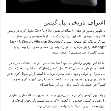
اعتراف تاریخی بیل گیتس
با ظهور ویندوز در دهه ۹۰ میلادی، نقش Ctrl+Alt+Del تحول کرد. در ویندوز
NT و بعداً ویندوز XP، این ترکیب دیگر مستقیماً سیستم را ری‌استارت
نمی‌کرد، بلکه یک صفحه امنیتی (Secure Attention Sequence) یا «Task
Manager» را باز می‌کرد تا کاربر بتواند برنامه‌های مخرب را ببندد یا با
امنیت کامل داخل سیستم (Log in) شود.
اما آیا این بهترین راهکار می بود؟ سال‌ها سپس، در یک اتفاقات خیریه در
دانشگاه هاروارد در سال ۲۰۱۳، بیل گیتس (بنیان‌گذار مایکروسافت) در یک
پنل سوال و جواب وجود یافت. مجری برنامه با لبخند از او سوال کرد: «چرا
ما باید برای ورود به ویندوز سه انگشت خود را روی کیبورد کج و معوج
کنیم؟ چرا فقط یک دکمه برای این کار نساختید؟»
جواب بیل گیتس یکی از دلنشین‌ترین و صادقانه‌ترین لحظات تاریخ
فناوری
را رقم زد. گیتس خندید و او گفت: «اگر می‌توانستم یک تحول کوچک در
تاریخ بدهم، آن را به یک کلید واحد تبدیل می‌کردم.»