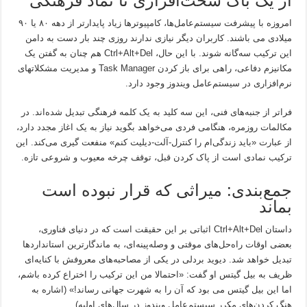
از یک باگ سخت‌افزاری تا نماد فرهنگی
امروزه با پیشرفت سیستم‌عامل‌ها، کامپیوترها زیاد پایدارتر از دهه ۸۰ یا ۹۰
میلادی می باشند. کاربران دیگر نیازی ندارند روزی چند بار دست به دامن
این ترکیب سه‌گانه شوند. با این حال، Ctrl+Alt+Del هم چنان به گفتن یک
مکانیزم دفاعی، راهی برای باز کردن Task Manager و مدیریت مشکلاتهای
نرم‌افزاری در سیستم‌عامل ویندوز وجود دارد.
فراتر از جنبه‌های فنی، این سه کلید به یک کلمه فرهنگی تبدیل شده‌اند. در
مکالمات روزمره، هنگامی فردی می‌خواهد بگوید نیاز به یک اغاز مجدد دارد،
از عبارت «باید زندگی‌ام را کنترل-آلت-دیلیت کنم» منفعت گیری می‌کند. این
ترکیب نمادی است از پاک کردن قبل، توقف چرخه معیوب و شروعی تازه.
جمع‌بندی: میراثی که قرار نبوده است
بماند
داستان Ctrl+Alt+Del اثباتی بر این حقیقت است که در دنیای فناوری،
بعضی اوقات راه‌حل‌های موقتی و وصله‌پینه‌ای، به ماندگارترین استانداردها
تبدیل خواهد شد. دیوید بردلی در یکی از مصاحبه‌های معروفش با کنایه‌ای
ظریف به بیل گیتس او گفت: «احتمالا من این ترکیب را اختراع کرده باشم،
اما این بیل گیتس می بود که آن را به شهرت جهانی رساند!» (اشاره به
هنگ کردن‌های مکرر سیستم‌عامل ویندوز در سال‌های اولیه).