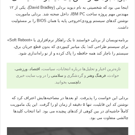
اینجا می بود که شخصیتی به نام دیوید بردلی (David Bradley)، یکی از ۱۲
مهندس مهم پروژه ساخت IBM PC، داخل صحنه شد. بردلی ماموریت
نوشتن کدهای سیستم ورودی/خروجی پایه یا همان BIOS را بر مسئولیت
داشت.
برنامه‌نویسان از بردلی خواستند تا یک راهکار نرم‌افزاری یا «Soft Reboot»
برای سیستم طراحی کند؛ یک میانبر کیبوردی که بدون قطع جریان برق،
سیستم را ناچار کند همه حافظه را پاک کرده و از نو راه‌اندازی شود.
تازه‌ترین اخبار و تحلیل‌ها درباره انتخابات، سیاست،
اقتصاد
،
ورزشی
،
حوادث،
فرهنگ وهنر
و گردشگری و
سلامتی
را در وب سایت خبری
دلچسب
بخوانید.
بردلی این خواست را پذیرفت. او بعدها در مصاحبه‌هایش اعتراف کرد که
نوشتن کد این قابلیت، تنها ۵ دقیقه از زمان او را گرفت. این یک ماموریت
کاملاً حاشیه‌ای در بین کوهی از کدهای پیچیده می بود. اما انتخاب کلیدها
چالشی متفاوت می بود.