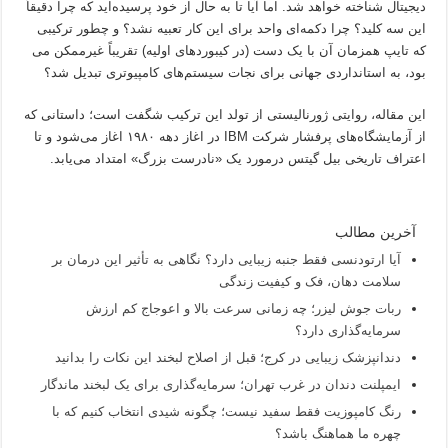
دیجیتال شناخته خواهد شد. اما آیا تا به حال از خود پرسیده‌اید که چرا دقیقاً
این سه کلید؟ چرا دکمه‌ای واحد برای این کار تعبیه نشد؟ و چطور ترکیبی
که تایپ همزمان آن با یک دست (در کیبوردهای اولیه) تقریباً غیرممکن می
بود، به استانداردی جهانی برای نجات سیستم‌های کامپیوتری تبدیل شد؟
این مقاله، روایتی ژورنالیستی از تولد این ترکیب شگفت است؛ داستانی که
از آزمایشگاه‌های پرفشار شرکت IBM در اغاز دهه ۱۹۸۰ اغاز می‌شود و تا
اعتراف تاریخی بیل گیتس درمورد یک «نادرست بزرگ» امتداد می‌یابد.
آخرین مطالب
آیا ارتودنسی فقط جنبه زیبایی دارد؟ نگاهی به تأثیر این درمان بر
سلامت دهان، فک و کیفیت زندگی
ربات جوش لیزر؛ چه زمانی سرعت بالا و اعوجاج کم ارزش
سرمایه‌گذاری دارد؟
دندانپزشک زیبایی در کرج؛ قبل از اصلاح لبخند این نکات را بدانید
ایمپلنت دندان در غرب تهران؛ سرمایه‌گذاری برای یک لبخند ماندگار
رنگ کامپوزیت فقط سفید نیست؛ چگونه شیدی انتخاب کنیم که با
چهره ما هماهنگ باشد؟