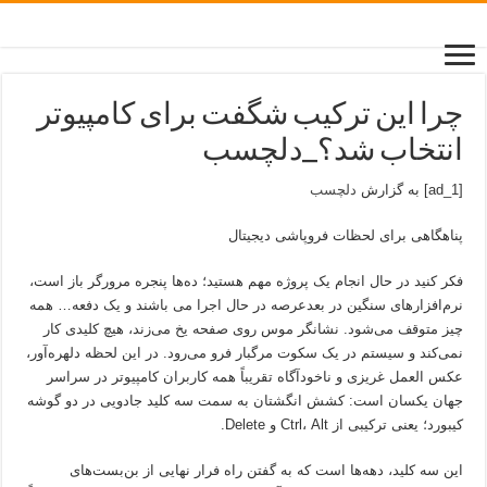
چرا این ترکیب شگفت برای کامپیوتر
انتخاب شد؟_دلچسب
[ad_1] به گزارش
دلچسب
پناهگاهی برای لحظات فروپاشی دیجیتال
فکر کنید در حال انجام یک پروژه مهم هستید؛ ده‌ها پنجره مرورگر باز است،
نرم‌افزارهای سنگین در بعد‌عرصه در حال اجرا می باشند و یک دفعه… همه
چیز متوقف می‌شود. نشانگر موس روی صفحه یخ می‌زند، هیچ کلیدی کار
نمی‌کند و سیستم در یک سکوت مرگبار فرو می‌رود. در این لحظه دلهره‌آور،
عکس العمل غریزی و ناخودآگاه تقریباً همه کاربران کامپیوتر در سراسر
جهان یکسان است: کشش انگشتان به سمت سه کلید جادویی در دو گوشه
کیبورد؛ یعنی ترکیبی از Ctrl، Alt و Delete.
این سه کلید، دهه‌ها است که به گفتن راه فرار نهایی از بن‌بست‌های