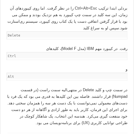
بردلی ابتدا ترکیب Ctrl+Alt+Esc را در نظر گرفت. اما روی کیبوردهای آن
زمان، این سه کلید در سمت چپ کیبورد به هم نزدیک بودند و ممکن می
بود با قرار گرفتن اتفاقی دست یا یک کتاب روی کیبورد، سیستم ری‌استارت
شود.سپس او به سراغ کلید
Delete
رفت. در کیبورد مهم IBM (مدل Model F)، کلیدهای
Ctrl
و
Alt
در سمت چپ و کلید Delete در منتهی‌الیه سمت راست (در قسمت
Numpad) قرار داشتند. فاصله بین این کلیدها به قدری می بود که یک فرد با
دست‌های معمولی نمی‌توانست با یک دست هر سه را همزمان سختی دهد.
برای اجرای این فرمان، کاربر باید به طور ارادی و آگاهانه از هر دو دست
خود منفعت گیری می‌کرد. هندسه این انتخاب، یک شاهکار کوچک در
طراحی توانایی کاربری (UX) برای برنامه‌نویسان می بود.