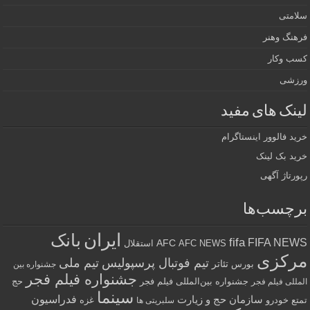
سلامتی
فرهنگ وهنر
کسب وکار
ورزشی
لینک های مفید
خرید فالوور اینستاگرام
خرید بک لینک
رپورتاژ آگهی
برچسب‌ها
ایران
بانک
fifa
FIFA NEWS
AFC
AFC NEWS
استقلال
مرکزی
تیم فوتبال پرسپولیس
تیم ملی
تئاتر
بورس
جشنواره بین
جشنواره فیلم فجر
جشنواره بین‌المللی فیلم فجر
حج
المللی فیلم فجر
سینما
فدراسیون
سازمان حج و زیارت
تمتع
خودرو
غزه
سلبریتی ها