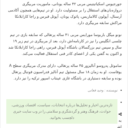
جورجیوس اسکیاتیتیس مربی ۴۲ ساله یونانی، ماموریت مربیگری
دروازه‌بان‌های استقلال را بر مسئولیت دارد. او در تیم‌هایی همچون آکادمی
آرسنال، آپولون کالاماریس، پائوک یونان، آپوئل قبرس و راجا کازابلانکا
مراکش سابقه مربیگری دارد.
نونو میگل باربوسا مورایس مربی ۴۱ ساله پرتغالی که سابقه بازی در تیم
چلسی انگلیس را نیز در کارنامه‌اش دارد، بعد از مربیگری در تیم زیر ۱۹
سال و سپس تیم بزرگسالان باشگاه آپوئل قبرس، راهی راجا کازابلانکا شد
و اکنون به گفتن یکی از اعضای کادر فنی استقلال فعالیت می‌کند.
ساموئل پدروسو آنالیزور ۴۵ ساله پرتغالی، دارای مدرک مربیگری سطح A
یوفاست. او به زمان ۱۸ سال مسئول تیم آنالیز فدراسیون فوتبال پرتغال
بوده و سابقه دستیاری در باشگاه غازی عینتاب اسپور ترکیه را نیز دارد.
نویسنده : وحید فغانی
تازه‌ترین اخبار و تحلیل‌ها درباره انتخابات، سیاست، اقتصاد، ورزشی،
حوادث، فرهنگ وهنر و گردشگری و سلامتی را در وب سایت خبری
دلچسب بخوانید.
به
اش