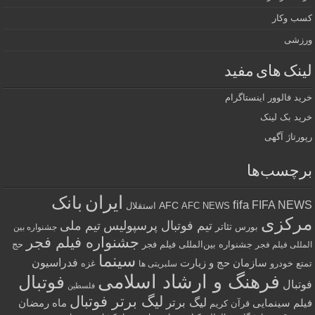
ب وکار
زشی
نک های مفید
د فالوور اینستاگرام
د بک لینک
رتاژ آگهی
چسب‌ها
ایران
بانک
fifa
FIFA NE
AFC
AFC NEWS
استقلال
رکزی
تیم فوتبال پرسپولیس
تیم ملی
تئاتر
بورس
جشنواره بین
جشنواره فیلم فجر
جشنواره بین‌المللی فیلم فجر
حج
للی فیلم فجر
سینما
فدراسیون
سازمان حج و زیارت
ع
خودرو
غزه
سلبریتی ها
فرهنگ و ارشاد اسلامی
فوتبال
تبال
فلسطین
لیگ برتر فوتبال
لیگ برتر
لم سینمایی
ماه رمضان
قرآن کریم