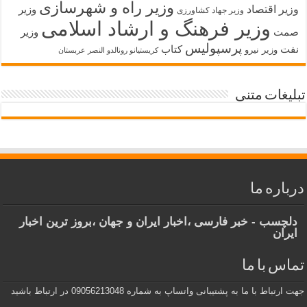
وزیر راه و شهرسازی
زیر اقتصاد
وزیر
وزیر جهاد کشاورزی
وزیر فرهنگ و ارشاد اسلامی
مت
وزیر
پرسپولیس
فت
کتاب
وزیر نیرو
کریستیانو رونالدو النصر عربستان
لیغات متنی
باره ما
لچسب - خبر فارسی ،اخبار ایران و جهان ،بروز ترین اخبار
یران
اس با ما
ارتباط با ما به پشتیبانی واتساپ به شماره 09056213048 در ارتباط باشید