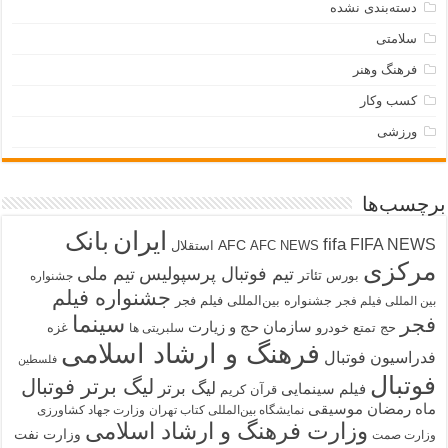
دسته‌بندی نشده
سلامتی
فرهنگ وهنر
کسب وکار
ورزشی
چسب‌ها
ایران
بانک
fifa
FIFA NEW
AFC
AFC NEWS
استقلال
رکزی
تیم فوتبال پرسپولیس
تیم ملی
تئاتر
بورس
جشنواره
جشنواره فیلم
جشنواره بین‌المللی فیلم فجر
ین المللی فیلم فجر
سینما
جر
سازمان حج و زیارت
حج تمتع
خودرو
غزه
سلبریتی ها
فرهنگ و ارشاد اسلامی
دراسیون فوتبال
فلسطین
وتبال
لیگ برتر فوتبال
لیگ برتر
فیلم سینمایی
قرآن کریم
اه رمضان
موسیقی
نمایشگاه بین‌المللی کتاب تهران
وزارت جهاد کشاورزی
وزارت فرهنگ و ارشاد اسلامی
وزارت نفت
زارت صمت