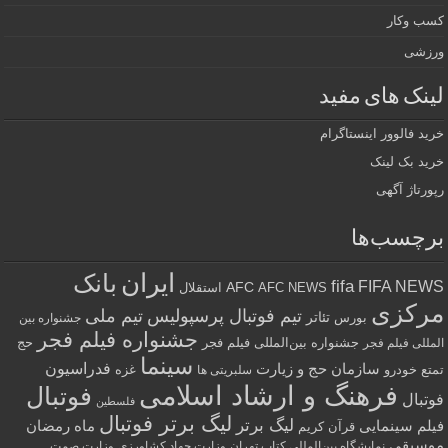
کسب وکار
ورزشی
لینک های مفید
خرید فالوور اینستاگرام
خرید بک لینک
رپورتاژ آگهی
برچسب‌ها
ایران
بانک
fifa
FIFA NEWS
AFC
AFC NEWS
استقلال
مرکزی
تیم فوتبال پرسپولیس
تیم ملی
تئاتر
بورس
جشنواره بین
جشنواره فیلم فجر
جشنواره بین‌المللی فیلم فجر
حج
المللی فیلم فجر
سینما
فدراسیون
سازمان حج و زیارت
تمتع
خودرو
غزه
سلبریتی ها
فرهنگ و ارشاد اسلامی
فوتبال
فوتبال
فلسطین
لیگ برتر فوتبال
لیگ برتر
فیلم سینمایی
ماه رمضان
قرآن کریم
موسیقی
نمایشگاه بین‌المللی کتاب تهران
وزارت جهاد کشاورزی
وزارت صمت