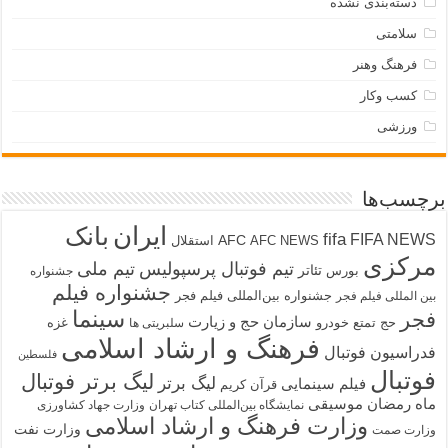
دسته‌بندی نشده
سلامتی
فرهنگ وهنر
کسب وکار
ورزشی
برچسب‌ها
ایران
بانک
fifa
FIFA NEWS
AFC
AFC NEWS
استقلال
مرکزی
تیم فوتبال پرسپولیس
تیم ملی
تئاتر
بورس
جشنواره
جشنواره فیلم
جشنواره بین‌المللی فیلم فجر
بین المللی فیلم فجر
سینما
فجر
سازمان حج و زیارت
حج تمتع
خودرو
غزه
سلبریتی ها
فرهنگ و ارشاد اسلامی
فدراسیون فوتبال
فلسطین
فوتبال
لیگ برتر فوتبال
لیگ برتر
فیلم سینمایی
قرآن کریم
ماه رمضان
موسیقی
نمایشگاه بین‌المللی کتاب تهران
وزارت جهاد کشاورزی
وزارت فرهنگ و ارشاد اسلامی
وزارت نفت
وزارت صمت