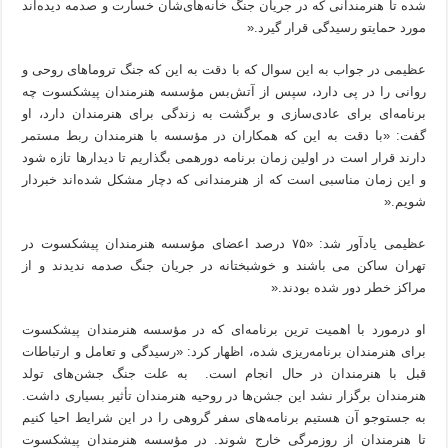
شده تا هنرمندانی که در جریان جنگ خانه‌های‌شان خسارت و صدمه دیده‌اند
مورد حمایتو رسیدگی قرار گیرد.«
عظیمی در جواب به این سوال که با دقت به این که جنگ تروماهای روحی و
روانی را در پی دارد، سپس از آتش‌بس مؤسسه هنرمندان پیشکسوت چه
برنامه‌ای برای عادی‌سازی و برگشت به زندگی برای هنرمندان دارد، او
گفت: «با دقت به این که همکاران در مؤسسه با هنرمندان ربط مستمر
دارند قرار است در اولین زمان برنامه دورهمی بگذاریم تا دیدارها تازه شود
و این زمان مناسبی است که از هنرمندانی که دچار مشکل شده‌اند خبردار
شویم.«
عظیمی یادآور شد: «۷۵ درصد اعضای مؤسسه هنرمندان پیشکسوت در
تهران ساکن می باشند و خوشبختانه در جریان جنگ صدمه ندیدند و از
مراکز خطر دور شده بودند.«
او درمورد با اهمیت ترین برنامه‌ای که در مؤسسه هنرمندان پیشکسوت
برای هنرمندان برنامه‌ریزی شده، اظهار کرد: «رسیدگی و تعامل و ارتباطات
قبل با هنرمندان در حال انجام است. به علت جنگ جشن‌های تولد
هنرمندان برگزار نشد این جشن‌ها در روحیه هنرمندان تأثیر بسیاری داشت.
به جستوجو آن هستیم برنامه‌های سفر گروهی را در این شرایط احیا کنیم
تا هنرمندان از روزمرگی خارج شوند. در مؤسسه هنرمندان پیشکسوت