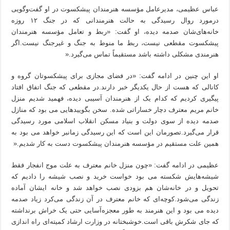
عباس عظیمی، مدیرعامل مؤسسه هنرمندان پیشکسوت در او گفت‌و‌گویی
درمورد روال رسیدگی به حالت هنرمندانی که در جنگ ۱۲ روزه
خانه‌های‌شان صدمه دیده، او گفت: «ربط و تعامل مؤسسه هنرمندان
پیشکسوت مقطعی نیست، ربط ما منوط به جنگ و غیرجنگ نیست.اگر
هنرمندی مشکلی داشته باشد مستقیماً تماس می‌گیرد.«
او این چنین در ادامه گفت: «در فضای مجازی برای پیشکسوتان گروه و
کانالی که هست از حال یکدیگر خبر دارند.در مقطعی که جنگ اتفاق افتاد
پیگیری کردیم که کدام یک از هنرمندان آسیبی دیده، فهمید شدیم منزل
خانم مریم معترف دچار خساراتی شده. سخن بگویید‌هایی می بود که منازل
صدمه دیده از سوی دولت و بنیاد مسکن انقلاب اسلامی مورد رسیدگی
قرار می‌گیرد.تصورمان این است که این رسیدگی زمانبر خواهد می بود به
همین علت مستقیم در مؤسسه هنرمندان پیشکسوت دست به کار شدیم.«
عظیمی در ادامه گفت: «چون منزل خانم معترف به علت موج انفجار فقط
شیشه‌هایش شکسته می بود خواست خرید و نصب شیشه را دادیم که
تحویل و در خانه‌شان هم بزودی نصب خواهد شد و خانه ایشان آماده
زندگی می‌شود.کوچه‌ای که خانم معترف در آن زندگی می‌کرد زیاد صدمه
دیده می بود و این هنرمند به طور معجزه‌آسایی حتی یک خراش برنداشته
که جای شکرش باقی است.خوشبختانه در وزارت ارشاد کمیته‌ای راه اندازی