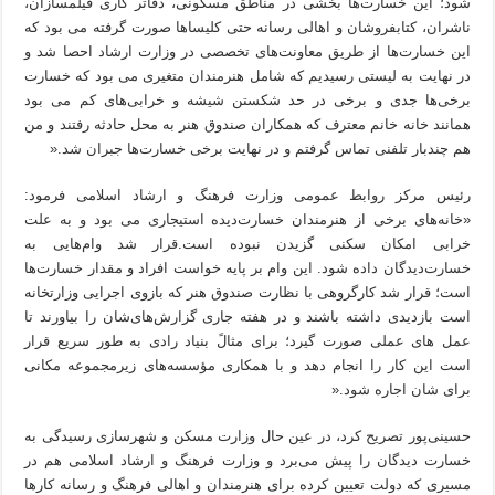
شود؛ این خسارت‌ها بخشی در مناطق مسکونی، دفاتر کاری فیلمسازان،
ناشران، کتابفروشان و اهالی رسانه حتی کلیساها صورت گرفته می بود که
این خسارت‌ها از طریق معاونت‌های تخصصی در وزارت ارشاد احصا شد و
در نهایت به لیستی رسیدیم که شامل هنرمندان متغیری می بود که خسارت
برخی‌ها جدی و برخی در حد شکستن شیشه و خرابی‌های کم می بود
همانند خانه خانم معترف که همکاران صندوق هنر به محل حادثه رفتند و من
هم چندبار تلفنی تماس گرفتم و در نهایت برخی خسارت‌ها جبران شد.«
رئیس مرکز روابط عمومی وزارت فرهنگ و ارشاد اسلامی فرمود:
«خانه‌های برخی از هنرمندان خسارت‌دیده استیجاری می بود و به علت
خرابی امکان سکنی گزیدن نبوده است.قرار شد وام‌هایی به
خسارت‌دیدگان داده شود. این وام بر پایه خواست افراد و مقدار خسارت‌ها
است؛ قرار شد کارگروهی با نظارت صندوق هنر که بازوی اجرایی وزارتخانه
است بازدیدی داشته باشند و در هفته جاری گزارش‌های‌شان را بیاورند تا
عمل های عملی صورت گیرد؛ برای مثالً بنیاد رادی به طور سریع قرار
است این کار را انجام دهد و با همکاری مؤسسه‌های زیرمجموعه مکانی
برای شان اجاره شود.«
حسینی‌پور تصریح کرد، در عین حال وزارت مسکن و شهرسازی رسیدگی به
خسارت دیدگان را پیش می‌برد و وزارت فرهنگ و ارشاد اسلامی هم در
مسیری که دولت تعیین کرده برای هنرمندان و اهالی فرهنگ و رسانه کارها