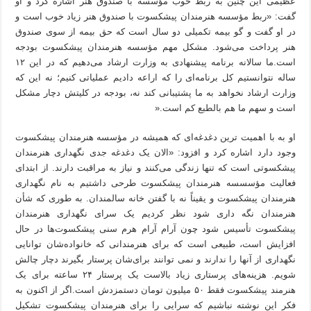
عظیمی این چنین به ربط خوب مؤسسه با صندوق هنر اشاره کرد و او
گفت: «ربط مؤسسه هنرمندان پیشکسوت با صندوق هنر زیاد خوب است و
در او گفت و گو بیمه تکمیلی دو سال است که حق بیمه از سوی صندوق
هنر پرداخت می‌شود. مشکل مهم مؤسسه هنرمندان پیشکسوت بودجه
است.ما سالانه برنامه پیشنهادی به وزارت ارشاد می‌دهیم که در این ۱۲
ساله نتوانستیم کل برنامه‌ای را که اراعه دادیم عملیاتی کنیم؛ نه این که
وزارت ارشاد نخواهد به ما پشتیبانی کند نه، بودجه در کلیتش دچار مشکل
است و سهم ما هم بالطبع کم است.«
او به با اهمیت ترین دغدغه‌ای که همیشه در مؤسسه هنرمندان پیشکسوت
وجود دارد اشاره کرد و افزود: «الان یک دغدغه جدی نگهداری هنرمندان
پیشکسوتی است که تنها زندگی می‌کنند و نیاز به مراقبت دارند. از ابتدای
فعالیت مؤسسسه هنرمندان پیشکسوت طرحی داشتیم به نام نگهداری
هنرمندان پیشکسوت و یقیناً نه با گفتن خانه سالمندان. به طوری که شأن
هنرمندان نگه داری شود نظر کردیم یک سرای نگهداری هنرمندان
پیشکسوت تأسیس شود چون آرام آرام هرم سنی پیشکسوت‌ها در حال
افزایش است، طبیعی است که برای هنرمندانی که خانواده‌شان توانایی
نگهداری از آنها را ندارند و نمی توانند برای‌شان پرستار بگیرند دچار چالش
شویم. هزینه‌های پرستاری زیاد بالاست یک پرستار ۲۴ ساعته برای یک
هنرمند پیشکسوت فقط ۵۰ میلیون تومان دستمزدش است.اگر از اکنون به
فکر این نوشته نباشیم که سرایی را برای هنرمندان پیشکسوت تشکیل