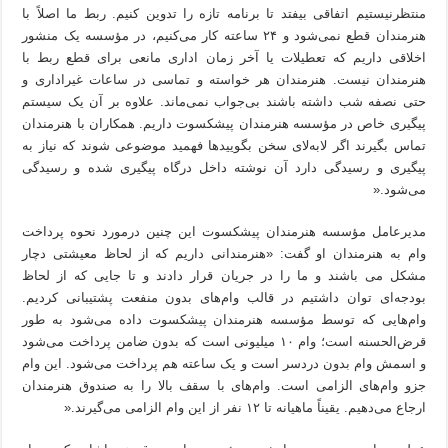
منتظرنیستیم اتفاقی بیفتد تا برنامه تازه را تدوین کنیم. ربط ما اصلاً با
هنرمندان قطع نمی‌شود و ۲۴ ساعته کار می‌کنیم، در مؤسسه یک منشور
اخلاقی داریم که تعطیلات یا آخر زمان اداری مانعی برای قطع ربط با
هنرمندان نیست. هنرمندان هر خواسته و تماسی در ساعات غیراداری و
حتی نصفه شب داشته باشند بی‌جواب نمی‌ماند. علاوه بر آن یک سیستم
پیگیری خاص در مؤسسه هنرمندان پیشکسوت داریم. همکاران با هنرمندان
تماس بگیرند اگر لابه‌لای سخن بگویید‌ها فهمید موضوعی شوند که نیاز به
پیگیری و رسیدگی دارد آن نوشته داخل درگاه پیگیری شده و رسیدگی
می‌شود.«
مدیرعامل مؤسسه هنرمندان پیشکسوت این چنین درمورد نحوه پرداخت
وام به هنرمندان او گفت: «هنرمندانی داریم که از لحاظ معیشتی دچار
مشکل می باشند و ما را در جریان قرار دادند و تا جایی که از لحاظ
بودجه‌ای توان داشتیم در قالب وام‌های بدون منفعت پشتیبانی کردیم.
وام‌هایی که توسط مؤسسه هنرمندان پیشکسوت داده می‌شود به طور
قرض‌الحسنه است؛ وام ۱۰ میلیونی است که بدون ضامن پرداخت می‌شود
و اسمش وام بدون دردسر است و یک ساعته هم پرداخت می‌شود. این وام
جزو وام‌های الزامی است. وام‌های با سقف بالا را به صندوق هنرمندان
ارجاع می‌دهیم. یقیناً ماهیانه تا ۱۲ نفر از این وام الزامی می‌گیرند.«