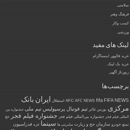
سلامتی
فرهنگ وهنر
کسب وکار
ورزشی
لینک های مفید
خرید فالوور اینستاگرام
خرید بک لینک
رپورتاژ آگهی
برچسب‌ها
ایران
بانک
fifa
FIFA NEWS
AFC
AFC NEWS
استقلال
مرکزی
تیم فوتبال پرسپولیس
تیم ملی
تئاتر
بورس
جشنواره بین
جشنواره فیلم فجر
جشنواره بین‌المللی فیلم فجر
حج
المللی فیلم فجر
سینما
فدراسیون
سازمان حج و زیارت
تمتع
خودرو
غزه
سلبریتی ها