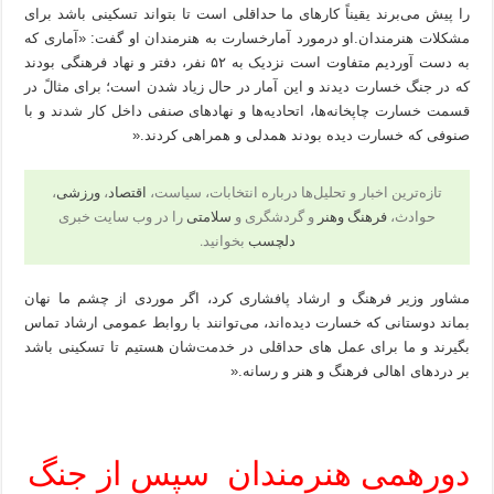
را پیش می‌برند یقیناً کارهای ما حداقلی است تا بتواند تسکینی باشد برای
مشکلات هنرمندان.او درمورد آمارخسارت به هنرمندان او گفت: «آماری که
به دست آوردیم متفاوت است نزدیک به ۵۲ نفر، دفتر و نهاد فرهنگی بودند
که در جنگ خسارت دیدند و این آمار در حال زیاد شدن است؛ برای مثالً در
قسمت خسارت چاپخانه‌ها، اتحادیه‌ها و نهادهای صنفی داخل کار شدند و با
صنوفی که خسارت دیده بودند همدلی و همراهی کردند.«
تازه‌ترین اخبار و تحلیل‌ها درباره انتخابات، سیاست،
اقتصاد
،
ورزشی
،
حوادث،
فرهنگ وهنر
و گردشگری و
سلامتی
را در وب سایت خبری
دلچسب
بخوانید.
مشاور وزیر فرهنگ و ارشاد پافشاری کرد، اگر موردی از چشم ما نهان
بماند دوستانی که خسارت دیده‌اند، می‌توانند با روابط عمومی ارشاد تماس
بگیرند و ما برای عمل های حداقلی در خدمت‌شان هستیم تا تسکینی باشد
بر دردهای اهالی فرهنگ و هنر و رسانه.«
دورهمی هنرمندان سپس از جنگ