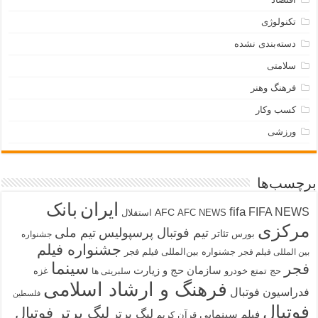
تکنولوژی
دسته‌بندی نشده
سلامتی
فرهنگ وهنر
کسب وکار
ورزشی
برچسب‌ها
ایران
بانک
fifa
FIFA NEWS
AFC
AFC NEWS
استقلال
مرکزی
تیم فوتبال پرسپولیس
تیم ملی
تئاتر
بورس
جشنواره
جشنواره فیلم
جشنواره بین‌المللی فیلم فجر
بین المللی فیلم فجر
سینما
فجر
سازمان حج و زیارت
حج تمتع
خودرو
غزه
سلبریتی ها
فرهنگ و ارشاد اسلامی
فدراسیون فوتبال
فلسطین
فوتبال
لیگ برتر فوتبال
لیگ برتر
فیلم سینمایی
قرآن کریم