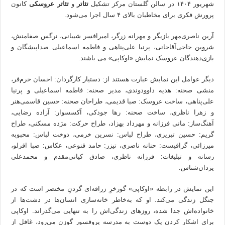
شهریور ۱۴۰۴ در سالن گلستان مرکز تشکیل
تئاتر
و
تئاتر عروسکی
کانون
پرورش فکری برای مخاطبان بالای ۴ سال اجرا می‌شود.
آرین ناصری‌مهر بازیگر و مهرانه زرگر، امیرافسر شیبانی، نرگس صفامنش،
شروین حاجی‌آقاجانی، پرنیا علی‌پناهی و فاطمه اسماعیلی صداپیشگان و
بازی‌دهندگان‌ عروسک نمایش «اوکاپی» می باشند.
دیگر عوامل این نمایش عبارت هستند از: دستیار کارگردان: احسان خرم‌فر،
منشی صحنه: هدیه داوودوندی، مدیر صحنه: فاطمه اسماعیلی و پرنیا
علی‌پناهی‌، ساخت عروسک: صبا قدیمی، طراحان صحنه: حسین قاسمی‌هنر
و زهرا ناظری، ساخت صحنه: رها جودکی، آکسسوار: آزاده رضایی،
آهنگ‌ساز: مانی فرزانه و مهرداد بهزاد، طراح حرکت: مژده مسکنی، طراح
گریم: حسین تبریزی، طراح لباس: نسرین خرمی، دوخت لباس: محبوبه
میرزائی، گرافیست: حنانه ناصری، تیزر: حامد قنوعی، عکاس: صبا اقرلو،
رسانه و تبلیغات: فرزانه ناظری، صادق کیانی‌مقدم و محمدعلی
یزدان‌شناس.
این نمایش در رابطه «اوکاپی» گورخرِ زرافه‌ای گردنِ مختصر است که در
جنگل‌ زندگی می‌کند. او که به‌خاطر خانه‌سازی انسان‌ها در دشت‌ها از
خانواده‌اش جدا شده، روزهای زندگی‌اش را به تنهایی می‌گذراند. اوکاپی
برای اشکار کردن یک دوست به مدرسه پروفسور گوزن می‌رود، غافل از