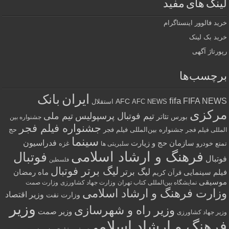
لینک های مفید
خرید فالوور اینستاگرام
خرید بک لینک
رپورتاژ آگهی
برچسب‌ها
ایران
بانک
fifa
FIFA NEWS
AFC
AFC NEWS
استقلال
مرکزی
تیم فوتبال پرسپولیس
تیم ملی
تئاتر
بورس
جشنواره بین
جشنواره فیلم فجر
جشنواره بین‌المللی فیلم فجر
حج
المللی فیلم فجر
سینما
فدراسیون
سازمان حج و زیارت
تمتع
خودرو
غزه
سلبریتی ها
فرهنگ و ارشاد اسلامی
فوتبال
فوتبال
فلسطین
لیگ برتر فوتبال
لیگ برتر
فیلم سینمایی
ماه رمضان
قرآن کریم
موسیقی
نمایشگاه بین‌المللی کتاب تهران
وزارت جهاد کشاورزی
وزارت صمت
وزارت فرهنگ و ارشاد اسلامی
وزیر اقتصاد
وزارت نفت
وزیر
وزیر راه و شهرسازی
وزیر صمت
وزیر جهاد کشاورزی
فرهنگ و ارشاد اسلامی