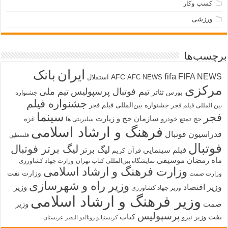
کسب وکار
ورزشی
برچسب‌ها
ایران
بانک
fifa
FIFA NEWS
AFC
AFC NEWS
استقلال
مرکزی
تیم فوتبال پرسپولیس
تیم ملی
تئاتر
بورس
جشنواره
جشنواره فیلم
جشنواره بین‌المللی فیلم فجر
بین المللی فیلم فجر
سینما
فجر
سازمان حج و زیارت
حج تمتع
خودرو
غزه
سلبریتی ها
فرهنگ و ارشاد اسلامی
فدراسیون فوتبال
فلسطین
فوتبال
لیگ برتر فوتبال
لیگ برتر
فیلم سینمایی
قرآن کریم
ماه رمضان
موسیقی
نمایشگاه بین‌المللی کتاب تهران
وزارت جهاد کشاورزی
وزارت فرهنگ و ارشاد اسلامی
وزارت نفت
وزارت صمت
وزیر راه و شهرسازی
وزیر اقتصاد
وزیر
وزیر جهاد کشاورزی
وزیر فرهنگ و ارشاد اسلامی
صمت
وزیر
پرسپولیس
نفت
کتاب
وزیر نیرو
کریستیانو رونالدو النصر عربستان