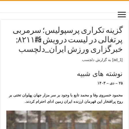
گزینه تکراری پرسپولیس؛ سرمربی
پرتغالی در لیست درویش &#۸۲۱۱;
خبرگزاری ورزش ایران_دلچسب
[ad_1] به گزارش
دلچسب
نوشته های شبیه
۲۵ – دی – ۱۴۰۳
محمود خسروی وفا و محمد تابع با وجود بر سر مزار جهان پهلوان تختی بر
روح پرافتخار این قهرمان ارزنده ایران زمین ادای احترام کردند.