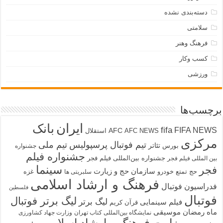
دسته‌بندی نشده
سلامتی
فرهنگ وهنر
کسب وکار
ورزشی
برچسب‌ها
ایران
بانک
fifa
FIFA NEWS
AFC
AFC NEWS
استقلال
مرکزی
تیم فوتبال پرسپولیس
تیم ملی
تئاتر
بورس
جشنواره
جشنواره فیلم
جشنواره بین‌المللی فیلم فجر
بین المللی فیلم فجر
سینما
فجر
سازمان حج و زیارت
حج تمتع
خودرو
غزه
سلبریتی ها
فرهنگ و ارشاد اسلامی
فدراسیون فوتبال
فلسطین
فوتبال
لیگ برتر فوتبال
لیگ برتر
فیلم سینمایی
قرآن کریم
ماه رمضان
موسیقی
نمایشگاه بین‌المللی کتاب تهران
وزارت جهاد کشاورزی