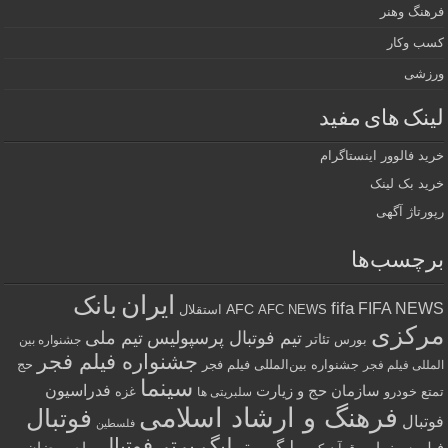
فرهنگ وهنر
کسب وکار
ورزشی
لینک های مفید
خرید فالوور اینستاگرام
خرید بک لینک
رپورتاژ آگهی
برچسب‌ها
ایران
بانک
fifa
FIFA NEWS
AFC
AFC NEWS
استقلال
مرکزی
تیم فوتبال پرسپولیس
تیم ملی
تئاتر
بورس
جشنواره بین
جشنواره فیلم فجر
جشنواره بین‌المللی فیلم فجر
حج
المللی فیلم فجر
سینما
فدراسیون
سازمان حج و زیارت
تمتع
خودرو
غزه
سلبریتی ها
فرهنگ و ارشاد اسلامی
فوتبال
فوتبال
فلسطین
لیگ برتر فوتبال
لیگ برتر
فیلم سینمایی
ماه رمضان