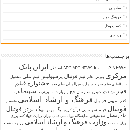
سلامتی
فرهنگ وهنر
کسب وکار
ورزشی
برچسب‌ها
ایران
بانک
fifa
FIFA NEWS
AFC
AFC NEWS
استقلال
مرکزی
تیم فوتبال پرسپولیس
تیم ملی
تئاتر
بورس
جشنواره
جشنواره فیلم
جشنواره بین‌المللی فیلم فجر
بین المللی فیلم فجر
سینما
فجر
سازمان حج و زیارت
حج تمتع
خودرو
غزه
سلبریتی ها
فرهنگ و ارشاد اسلامی
فدراسیون فوتبال
فلسطین
فوتبال
لیگ برتر فوتبال
لیگ برتر
فیلم سینمایی
قرآن کریم
ماه رمضان
موسیقی
نمایشگاه بین‌المللی کتاب تهران
وزارت جهاد کشاورزی
وزارت فرهنگ و ارشاد اسلامی
وزارت نفت
وزارت صمت