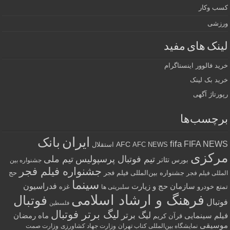
کسب وکار
ورزشی
لینک های مفید
خرید فالوور اینستاگرام
خرید بک لینک
رپورتاژ آگهی
برچسب‌ها
ایران
بانک
fifa
FIFA NEWS
AFC
AFC NEWS
استقلال
مرکزی
تیم فوتبال پرسپولیس
تیم ملی
تئاتر
بورس
جشنواره بین
جشنواره فیلم فجر
جشنواره بین‌المللی فیلم فجر
حج
المللی فیلم فجر
سینما
فدراسیون
سازمان حج و زیارت
تمتع
خودرو
غزه
سلبریتی ها
فرهنگ و ارشاد اسلامی
فوتبال
فوتبال
فلسطین
لیگ برتر فوتبال
لیگ برتر
فیلم سینمایی
ماه رمضان
قرآن کریم
موسیقی
نمایشگاه بین‌المللی کتاب تهران
وزارت جهاد کشاورزی
وزارت صمت