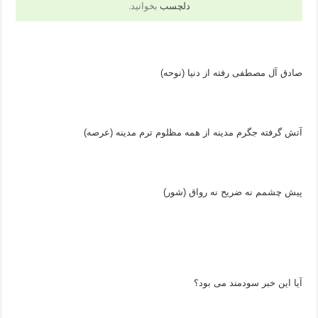
دلچسب
بخوانید.
صادق آل مصطفی رفته از دنیا (نوحه)
آتش گرفته جگرم مدینه از همه مظلوم ترم مدینه (عرصه)
پیش چشمم نه ضریح نه رواق (شور)
آیا این خبر سودمند می بود؟