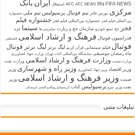
ایران
بانک
fifa
FIFA NEWS
AFC
AFC NEWS
استقلال
مرکزی
تیم فوتبال پرسپولیس
تیم ملی
تئاتر
بورس
جشنواره
جشنواره فیلم
جشنواره بین‌المللی فیلم فجر
بین المللی فیلم فجر
سینما
فجر
سازمان حج و زیارت
حج تمتع
خودرو
غزه
سلبریتی ها
فرهنگ و ارشاد اسلامی
فدراسیون فوتبال
فلسطین
فوتبال
لیگ برتر فوتبال
لیگ برتر
فیلم سینمایی
قرآن کریم
ماه رمضان
موسیقی
نمایشگاه بین‌المللی کتاب تهران
وزارت جهاد کشاورزی
وزارت فرهنگ و ارشاد اسلامی
وزارت نفت
وزارت صمت
وزیر راه و شهرسازی
وزیر اقتصاد
وزیر
وزیر جهاد کشاورزی
وزیر فرهنگ و ارشاد اسلامی
صمت
وزیر
پرسپولیس
نفت
کتاب
وزیر نیرو
کریستیانو رونالدو النصر عربستان
تبلیغات متنی