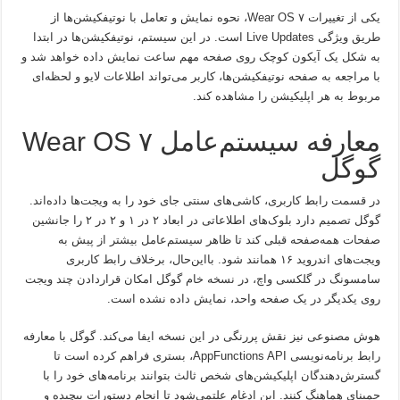
یکی از تغییرات Wear OS ۷، نحوه نمایش و تعامل با نوتیفکیشن‌‌ها از
طریق ویژگی Live Updates است. در این سیستم، نوتیفکیشن‌ها در ابتدا
به شکل یک آیکون کوچک روی صفحه مهم ساعت نمایش داده خواهد شد و
با مراجعه به صفحه نوتیفکیشن‌ها، کاربر می‌تواند اطلاعات لایو و لحظه‌ای
مربوط به هر اپلیکیشن را مشاهده کند.
معارفه سیستم‌عامل Wear OS ۷
گوگل
در قسمت رابط کاربری، کاشی‌های سنتی جای خود را به ویجت‌ها داده‌اند.
گوگل تصمیم دارد بلوک‌های اطلاعاتی در ابعاد ۲ در ۱ و ۲ در ۲ را جانشین
صفحات همه‌صفحه قبلی کند تا ظاهر سیستم‌عامل بیشتر از پیش به
ویجت‌های اندروید ۱۶ همانند شود. بااین‌حال، برخلاف رابط کاربری
سامسونگ در گلکسی واچ، در نسخه خام گوگل امکان قراردادن چند ویجت
روی یکدیگر در یک صفحه واحد، نمایش داده نشده است.
هوش مصنوعی نیز نقش پررنگی در این نسخه ایفا می‌کند. گوگل با معارفه
رابط برنامه‌نویسی AppFunctions API، بستری فراهم کرده است تا
گسترش‌دهندگان اپلیکیشن‌های شخص ثالث بتوانند برنامه‌های خود را با
جمینای هماهنگ کنند. این ادغام علتمی‌شود تا انجام دستورات پیچیده و