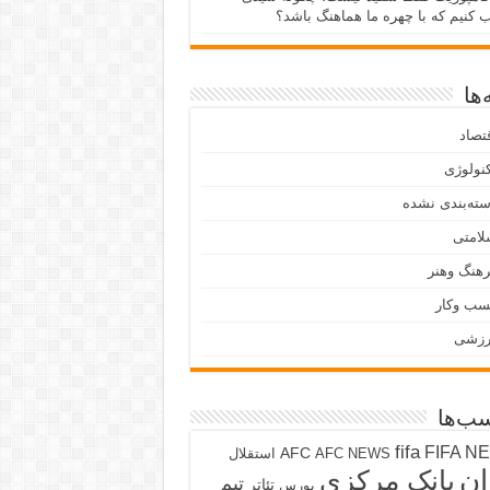
ب کنیم که با چهره ما هماهنگ باشد؟
ها
تصاد
نولوژی
ته‌بندی نشده
لامتی
هنگ وهنر
سب وکار
رزشی
ب‌ها
fifa
FIFA N
AFC
AFC NEWS
استقلال
ان
بانک مرکزی
تیم
تئاتر
بورس