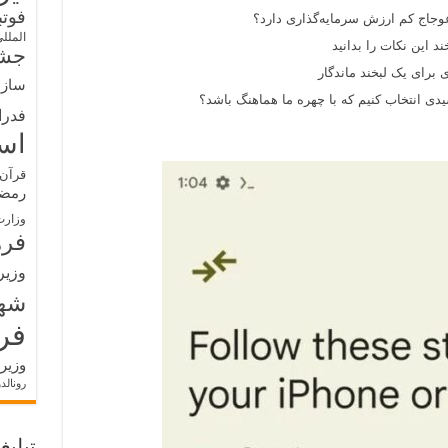
فوت
وجاج کم ارزش سرمایه‌گذاری دارد؟
الملل
د این نکات را بدانید
جشن
 برای یک لبخند ماندگار
سازم
ی انتخاب کنیم که با چهره ما هماهنگ باشد؟
فدرا
اس
قرآن 
رمض
وزارت
فره
وزیر
شه
فر
وزیر
رونالد