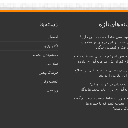
ته‌های تازه
دسته‌ها
رتودنسی فقط جنبه زیبایی دارد؟
اقتصاد
 به تأثیر این درمان بر سلامت
تکنولوژی
 فک و کیفیت زندگی
دسته‌بندی نشده
جوش لیزر؛ چه زمانی سرعت بالا و
ج کم ارزش سرمایه‌گذاری دارد؟
سلامتی
پزشک زیبایی در کرج؛ قبل از اصلاح
فرهنگ وهنر
این نکات را بدانید
کسب وکار
نت دندان در غرب تهران؛
ه‌گذاری برای یک لبخند ماندگار
ورزشی
امپوزیت فقط سفید نیست؛ چگونه
انتخاب کنیم که با چهره ما
گ باشد؟