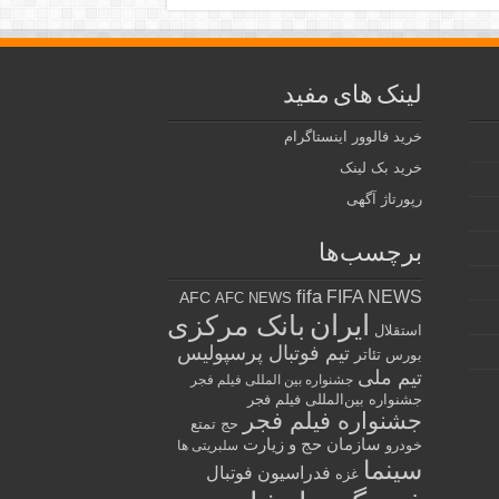
لینک های مفید
خرید فالوور اینستاگرام
خرید بک لینک
رپورتاژ آگهی
برچسب‌ها
fifa
FIFA NEWS
AFC
AFC NEWS
ایران
بانک مرکزی
استقلال
تیم فوتبال پرسپولیس
تئاتر
بورس
تیم ملی
جشنواره بین المللی فیلم فجر
جشنواره بین‌المللی فیلم فجر
جشنواره فیلم فجر
حج تمتع
سازمان حج و زیارت
خودرو
سلبریتی ها
سینما
فدراسیون فوتبال
غزه