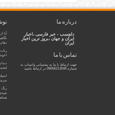
درباره ما
نوش
آیا ا
دلچسب - خبر فارسی ،اخبار
نگاهی
ایران و جهان ،بروز ترین اخبار
ایران
دهان،
ربات 
تماس با ما
اعوجا
دندان
جهت ارتباط با ما به پشتیبانی واتساپ به
لبخند 
شماره 09056213048 در ارتباط باشید
ایمپل
سرمای
رنگ ک
شیدی 
هماهن