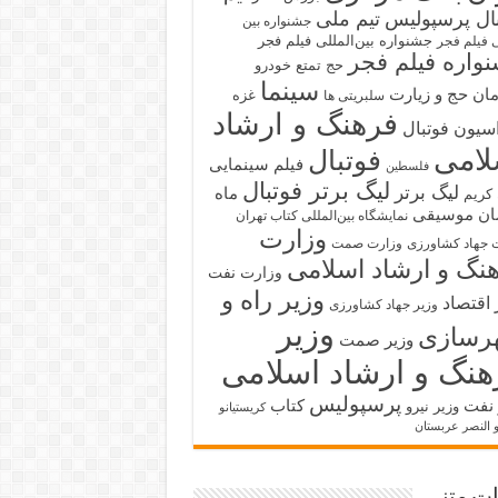
بال پرسپولیس
تیم ملی
جشنواره بین
جشنواره بین‌المللی فیلم فجر
ی فیلم فجر
واره فیلم فجر
حج تمتع
خودرو
سینما
ان حج و زیارت
غزه
سلبریتی ها
فرهنگ و ارشاد
سیون فوتبال
لامی
فوتبال
فیلم سینمایی
فلسطین
لیگ برتر فوتبال
لیگ برتر
ماه
کریم
ان
موسیقی
نمایشگاه بین‌المللی کتاب تهران
وزارت
 جهاد کشاورزی
وزارت صمت
نگ و ارشاد اسلامی
وزارت نفت
وزیر راه و
 اقتصاد
وزیر جهاد کشاورزی
وزیر
رسازی
وزیر صمت
هنگ و ارشاد اسلامی
پرسپولیس
 نفت
کتاب
وزیر نیرو
کریستیانو
و النصر عربستان