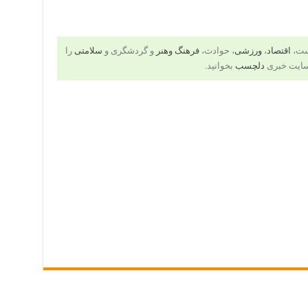
است،
اقتصاد
،
ورزشی
، حوادث،
فرهنگ وهنر
و گردشگری و
سلامتی
را
سایت خبری
دلچسب
بخوانید.