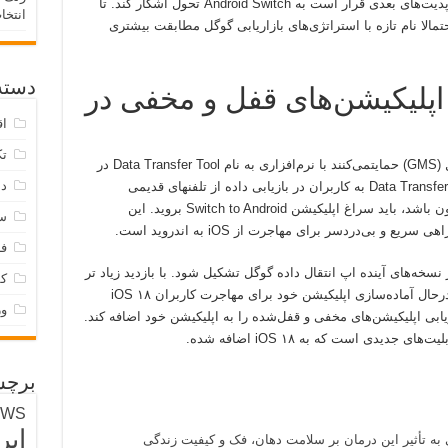
براین‌مبنا، نام اپلیکیشن Switch to Android در آپدیت‌های بعدی قرار است به Android Switch تحول اشکار کند. تا
انتخا
الا نام تازه با استراتژی‌های بازاریابی گوگل مطابقت بیشتری
دسته‌
ل اپلیکیشن‌های قفل و مخفی در
اق
تک
دستگاه‌های اندرویدی که از خدمات موبایل گوگل (GMS) حمایتمی‌کنند با نرم‌افزاری به نام Data Transfer Tool در
دس
دسترس کاربران قرار می‌گیرند. اپلیکیشن Data Transfer Tool به کاربران در بازیابی داده از تلفنهای قدیمی
پشتیبانی می‌کند اما اگر گوشی قدیمی شما آیفون باشد، باید سراغ اپلیکیشن Switch to Android بروید. این
س
 بی‌دردسر برای مهاجرت از iOS به اندروید است.
فر
نسخه‌های آینده اپ انتقال داده گوگل تشکیل شود. با بازدید زیاد تر
ک
در کدهای این اپلیکیشن می‌توان دریافت گوگل درحال آماده‌سازی اپلیکیشن خود برای مهاجرت کاربران iOS ۱۸
و
زیابی اپلیکیشن‌های مخفی و قفل‌شده را به اپلیکیشن خود اضافه کند.
یدی است که به iOS ۱۸ اضافه شده.
برچس
EWS
ایر
 به تأثیر این درمان بر سلامت دهان، فک و کیفیت زندگی