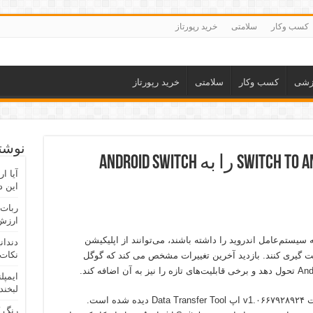
کسب وکار
سلامتی
خرید رپورتاز
زشی
کسب وکار
سلامتی
خرید رپورتاز
نوشته
گوگل انگارً نام اپ Switch to Android را به Android Switch
آیا ا
این د
ربات 
ارزش 
تصمیم مهاجرت به سیستم‌عامل اندروید را داشته باشند، می‌توانند از اپلیکیشن
دندان
نکات 
گوگل به نام Switch to Android منفعت گیری کنند. بازدید آخرین تغییرات مشخص می کند که گوگل
ایمپل
لبخند
، این تغییرات در آپدیت v1.۰۶۶۷۹۲۸۹۲۴ اپ Data Transfer Tool دیده شده‌ است.
رنگ 