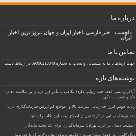
درباره ما
دلچسب - خبر فارسی ،اخبار ایران و جهان ،بروز ترین اخبار
ایران
تماس با ما
جهت ارتباط با ما به پشتیبانی واتساپ به شماره 09056213048 در ارتباط باشید
نوشته‌های تازه
آیا ارتودنسی فقط جنبه زیبایی دارد؟ نگاهی به تأثیر این درمان بر سلامت دهان،
فک و کیفیت زندگی
ربات جوش لیزر؛ چه زمانی سرعت بالا و اعوجاج کم ارزش سرمایه‌گذاری دارد؟
دندانپزشک زیبایی در کرج؛ قبل از اصلاح لبخند این نکات را بدانید
ایمپلنت دندان در غرب تهران؛ سرمایه‌گذاری برای یک لبخند ماندگار
رنگ کامپوزیت فقط سفید نیست؛ چگونه شیدی انتخاب کنیم که با چهره ما