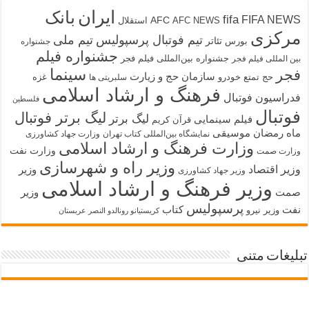
ایران
بانک
fifa
FIFA NEWS
AFC
AFC NEWS
استقلال
مرکزی
تیم فوتبال پرسپولیس
تیم ملی
تئاتر
بورس
جشنواره
جشنواره فیلم
جشنواره بین‌المللی فیلم فجر
بین المللی فیلم فجر
سینما
فجر
سازمان حج و زیارت
حج تمتع
خودرو
غزه
سلبریتی ها
فرهنگ و ارشاد اسلامی
فدراسیون فوتبال
فلسطین
فوتبال
لیگ برتر فوتبال
لیگ برتر
فیلم سینمایی
قرآن کریم
ماه رمضان
موسیقی
نمایشگاه بین‌المللی کتاب تهران
وزارت جهاد کشاورزی
وزارت فرهنگ و ارشاد اسلامی
وزارت نفت
وزارت صمت
وزیر راه و شهرسازی
وزیر اقتصاد
وزیر
وزیر جهاد کشاورزی
وزیر فرهنگ و ارشاد اسلامی
صمت
وزیر
پرسپولیس
نفت
کتاب
وزیر نیرو
کریستیانو رونالدو النصر عربستان
تبلیغات متنی