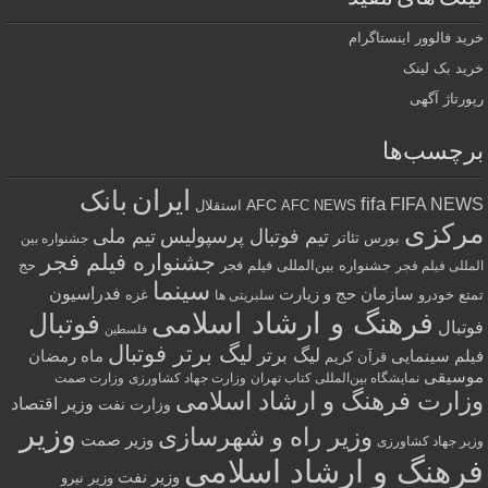
خرید فالوور اینستاگرام
خرید بک لینک
رپورتاژ آگهی
برچسب‌ها
ایران
بانک
fifa
FIFA NEWS
AFC
AFC NEWS
استقلال
مرکزی
تیم فوتبال پرسپولیس
تیم ملی
تئاتر
بورس
جشنواره بین
جشنواره فیلم فجر
جشنواره بین‌المللی فیلم فجر
حج
المللی فیلم فجر
سینما
فدراسیون
سازمان حج و زیارت
تمتع
خودرو
غزه
سلبریتی ها
فرهنگ و ارشاد اسلامی
فوتبال
فوتبال
فلسطین
لیگ برتر فوتبال
لیگ برتر
فیلم سینمایی
ماه رمضان
قرآن کریم
موسیقی
نمایشگاه بین‌المللی کتاب تهران
وزارت جهاد کشاورزی
وزارت صمت
وزارت فرهنگ و ارشاد اسلامی
وزیر اقتصاد
وزارت نفت
وزیر
وزیر راه و شهرسازی
وزیر صمت
وزیر جهاد کشاورزی
فرهنگ و ارشاد اسلامی
وزیر نفت
وزیر نیرو