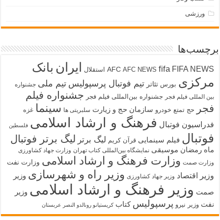
ورزشی
برچسب‌ها
ایران
بانک
fifa
FIFA NEWS
AFC
AFC NEWS
استقلال
مرکزی
تیم فوتبال پرسپولیس
تیم ملی
تئاتر
بورس
جشنواره
جشنواره فیلم
جشنواره بین‌المللی فیلم فجر
بین المللی فیلم فجر
سینما
فجر
سازمان حج و زیارت
حج تمتع
خودرو
غزه
سلبریتی ها
فرهنگ و ارشاد اسلامی
فدراسیون فوتبال
فلسطین
فوتبال
لیگ برتر فوتبال
لیگ برتر
فیلم سینمایی
قرآن کریم
ماه رمضان
موسیقی
نمایشگاه بین‌المللی کتاب تهران
وزارت جهاد کشاورزی
وزارت فرهنگ و ارشاد اسلامی
وزارت نفت
وزارت صمت
وزیر راه و شهرسازی
وزیر اقتصاد
وزیر
وزیر جهاد کشاورزی
وزیر فرهنگ و ارشاد اسلامی
صمت
وزیر
پرسپولیس
نفت
کتاب
وزیر نیرو
کریستیانو رونالدو النصر عربستان