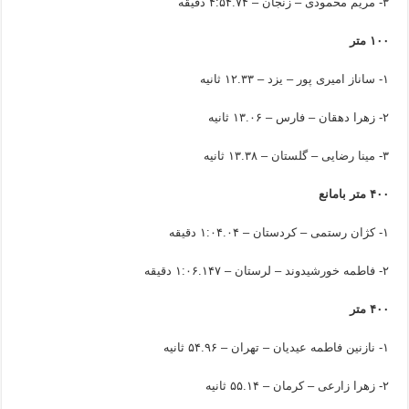
۳- مریم محمودی – زنجان – ۴:۵۴.۷۴ دقیقه
۱۰۰ متر
۱- ساناز امیری پور – یزد – ۱۲.۳۳ ثانیه
۲- زهرا دهقان – فارس – ۱۳.۰۶ ثانیه
۳- مینا رضایی – گلستان – ۱۳.۳۸ ثانیه
۴۰۰ متر بامانع
۱- کژان رستمی – کردستان – ۱:۰۴.۰۴ دقیقه
۲- فاطمه خورشیدوند – لرستان – ۱:۰۶.۱۴۷ دقیقه
۴۰۰ متر
۱- نازنین فاطمه عیدیان – تهران – ۵۴.۹۶ ثانیه
۲- زهرا زارعی – کرمان – ۵۵.۱۴ ثانیه