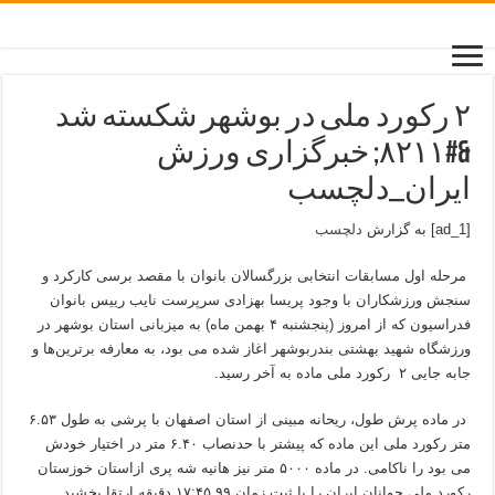
۲ رکورد ملی در بوشهر شکسته شد
&#۸۲۱۱; خبرگزاری ورزش
ایران_دلچسب
[ad_1] به گزارش
دلچسب
مرحله اول مسابقات انتخابی بزرگسالان بانوان با مقصد برسی کارکرد و
سنجش ورزشکاران با وجود پریسا بهزادی سرپرست نایب رییس بانوان
فدراسیون که از امروز (پنجشنبه ۴ بهمن ماه) به میزبانی استان بوشهر در
ورزشگاه شهید بهشتی بندربوشهر اغاز شده می بود، به معارفه برترین‌ها و
جابه جایی ۲ رکورد ملی ماده به آخر رسید.
در ماده پرش طول، ریحانه مبینی از استان اصفهان با پرشی به طول ۶.۵۳
متر رکورد ملی این ماده که پیشتر با حدنصاب ۶.۴۰ متر در اختیار خودش
می بود را ناکامی. در ماده ۵۰۰۰ متر نیز هانیه شه پری ازاستان خوزستان
رکورد ملی جوانان ایران را با ثبت زمان ۱۷:۴۵.۹۹ دقیقه ارتقا بخشید.