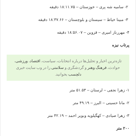
۲- سامیه شه پری – خوزستان – ۱۸:۱۱.۷۵ دقیقه
۳- مبینا خیاط – سیستان و بلوچستان – ۱۸:۳۷.۶۶ دقیقه
۴- مهررناز امیری – قزوین – ۱۸:۵۶.۰۷ دقیقه
پرتاب نیزه
تازه‌ترین اخبار و تحلیل‌ها درباره انتخابات، سیاست،
اقتصاد
،
ورزشی
،
حوادث،
فرهنگ وهنر
و گردشگری و
سلامتی
را در وب سایت خبری
دلچسب
بخوانید.
۱- زهرا نجفی – لرستان – ۵۱.۵۳ متر
۲- مانا حسینی – البرز – ۴۹.۱۹ متر
۳- زهرا صیادی – کهگیلویه وبویر احمد – ۴۲.۱۹ متر
۲۰۰ متر