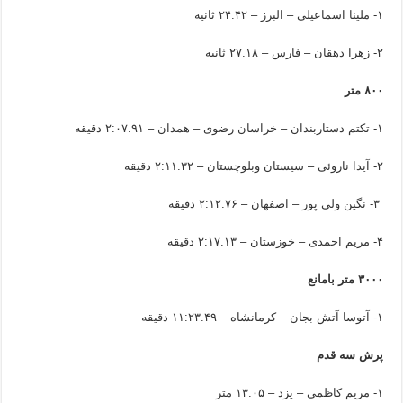
۱- ملینا اسماعیلی – البرز – ۲۴.۴۲ ثانیه
۲- زهرا دهقان – فارس – ۲۷.۱۸ ثانیه
۸۰۰ متر
۱- تکتم دستاربندان – خراسان رضوی – همدان – ۲:۰۷.۹۱ دقیقه
۲- آیدا ناروئی – سیستان وبلوچستان – ۲:۱۱.۳۲ دقیقه
۳- نگین ولی پور – اصفهان – ۲:۱۲.۷۶ دقیقه
۴- مریم احمدی – خوزستان – ۲:۱۷.۱۳ دقیقه
۳۰۰۰ متر بامانع
۱- آتوسا آتش بجان – کرمانشاه – ۱۱:۲۳.۴۹ دقیقه
پرش سه قدم
۱- مریم کاظمی – یزد – ۱۳.۰۵ متر