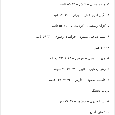
۳- مریم محبی – کیش – ۵۵.۹۴ ثانیه
۴- نگین آذری عدل – تهران – ۵۶.۳۰ ثانیه
۵- کژان رستمی – کردستان – ۵۶.۳۱ ثانیه
۶- مبینا صاحبی منفرد – خراسان رضوی – ۵۸.۴۲ ثانیه
۱۰۰۰۰ متر
۱- مهرناز امیری – قزوین – ۳۹:۱۷.۸۴ دقیقه
۲- زهرا رضایی – البرز – ۴۰:۳۲.۴۲ دقیقه
۳- فاطمه صفوی – فارس – ۴۴:۳۲.۴۲ دقیقه
پرتاب دیسک
۱- اسرا خدری – بوشهر – ۳۸.۸۷ متر
۱۰۰ متر بامانع