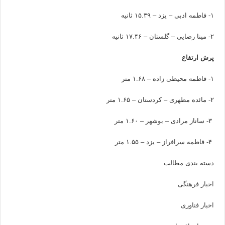
۱- فاطمه ادبی – یزد – ۱۵.۳۹ ثانیه
۲- مینا رضایی – گلستان – ۱۷.۴۶ ثانیه
پرش ارتفاع
۱- فاطمه محیطی زاده – ۱.۶۸ متر
۲- مائده مطهری – کردستان – ۱.۶۵ متر
۳- ساناز مرادی – بوشهر – ۱.۶۰ متر
۴- فاطمه سرافراز – یزد – ۱.۵۵ متر
دسته بندی مطالب
اخبار فرهنگی
اخبار فناوری