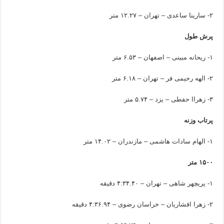
۲- سارینا ساعدی – تهران – ۱۲.۲۷ متر
پرش طول
۱- ریحانه مبینی – اصفهان – ۶.۵۳ متر
۲- الهه رحیمی فر – تهران – ۶.۱۸ متر
۳- زهراا حفطی – یزد – ۵.۷۴ متر
پرتاب وزنه
۱- الهام سادات هاشمی – مازندران – ۱۴.۰۲ متر
۱۵۰۰ متر
۱- پریچهر شاهی – تهران – ۴:۳۴.۴۰ دقیقه
۲- زهرا افشاریان – خراسان رضوی – ۴:۳۶.۹۴ دقیقه