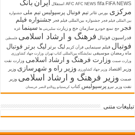
ایران
بانک
fifa
FIFA NEWS
AFC
AFC NEWS
استقلال
مرکزی
تیم فوتبال پرسپولیس
تیم ملی
تئاتر
بورس
جشنواره
جشنواره فیلم
جشنواره بین‌المللی فیلم فجر
بین المللی فیلم فجر
سینما
فجر
سازمان حج و زیارت
حج تمتع
خودرو
غزه
سلبریتی ها
فرهنگ و ارشاد اسلامی
فدراسیون فوتبال
فلسطین
فوتبال
لیگ برتر فوتبال
لیگ برتر
فیلم سینمایی
قرآن کریم
ماه رمضان
موسیقی
نمایشگاه بین‌المللی کتاب تهران
وزارت جهاد کشاورزی
وزارت فرهنگ و ارشاد اسلامی
وزارت نفت
وزارت صمت
وزیر راه و شهرسازی
وزیر اقتصاد
وزیر
وزیر جهاد کشاورزی
وزیر فرهنگ و ارشاد اسلامی
صمت
وزیر
پرسپولیس
نفت
کتاب
وزیر نیرو
کریستیانو رونالدو النصر عربستان
تبلیغات متنی