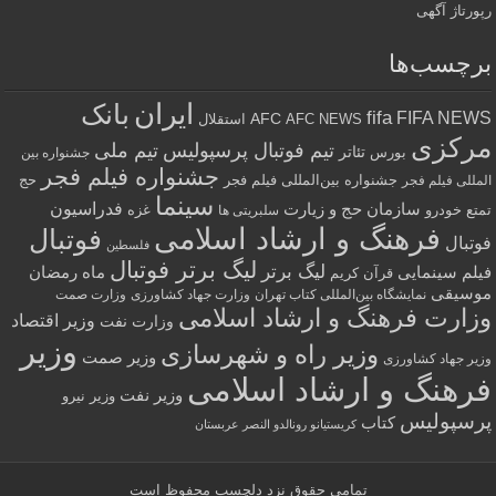
رپورتاژ آگهی
برچسب‌ها
ایران
بانک
fifa
FIFA NEWS
AFC
AFC NEWS
استقلال
مرکزی
تیم فوتبال پرسپولیس
تیم ملی
تئاتر
بورس
جشنواره بین
جشنواره فیلم فجر
جشنواره بین‌المللی فیلم فجر
حج
المللی فیلم فجر
سینما
فدراسیون
سازمان حج و زیارت
تمتع
خودرو
غزه
سلبریتی ها
فرهنگ و ارشاد اسلامی
فوتبال
فوتبال
فلسطین
لیگ برتر فوتبال
لیگ برتر
فیلم سینمایی
ماه رمضان
قرآن کریم
موسیقی
نمایشگاه بین‌المللی کتاب تهران
وزارت جهاد کشاورزی
وزارت صمت
وزارت فرهنگ و ارشاد اسلامی
وزیر اقتصاد
وزارت نفت
وزیر
وزیر راه و شهرسازی
وزیر صمت
وزیر جهاد کشاورزی
فرهنگ و ارشاد اسلامی
وزیر نفت
وزیر نیرو
پرسپولیس
کتاب
کریستیانو رونالدو النصر عربستان
تمامی حقوق نزد
دلچسب
محفوظ است