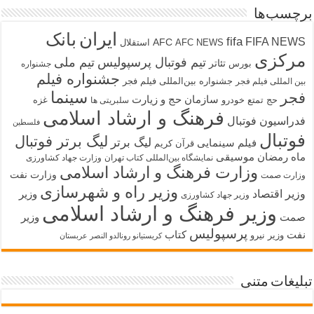
برچسب‌ها
ایران
بانک
fifa
FIFA NEWS
AFC
AFC NEWS
استقلال
مرکزی
تیم فوتبال پرسپولیس
تیم ملی
تئاتر
بورس
جشنواره
جشنواره فیلم
جشنواره بین‌المللی فیلم فجر
بین المللی فیلم فجر
سینما
فجر
سازمان حج و زیارت
حج تمتع
خودرو
غزه
سلبریتی ها
فرهنگ و ارشاد اسلامی
فدراسیون فوتبال
فلسطین
فوتبال
لیگ برتر فوتبال
لیگ برتر
فیلم سینمایی
قرآن کریم
ماه رمضان
موسیقی
نمایشگاه بین‌المللی کتاب تهران
وزارت جهاد کشاورزی
وزارت فرهنگ و ارشاد اسلامی
وزارت نفت
وزارت صمت
وزیر راه و شهرسازی
وزیر اقتصاد
وزیر
وزیر جهاد کشاورزی
وزیر فرهنگ و ارشاد اسلامی
صمت
وزیر
پرسپولیس
نفت
کتاب
وزیر نیرو
کریستیانو رونالدو النصر عربستان
تبلیغات متنی