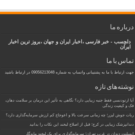
درباره ما
دلچسب - خبر فارسی ،اخبار ایران و جهان ،بروز ترین اخبار
ایران
تماس با ما
جهت ارتباط با ما به پشتیبانی واتساپ به شماره 09056213048 در ارتباط باشید
نوشته‌های تازه
آیا ارتودنسی فقط جنبه زیبایی دارد؟ نگاهی به تأثیر این درمان بر سلامت دهان،
فک و کیفیت زندگی
ربات جوش لیزر؛ چه زمانی سرعت بالا و اعوجاج کم ارزش سرمایه‌گذاری دارد؟
دندانپزشک زیبایی در کرج؛ قبل از اصلاح لبخند این نکات را بدانید
ایمپلنت دندان در غرب تهران؛ سرمایه‌گذاری برای یک لبخند ماندگار