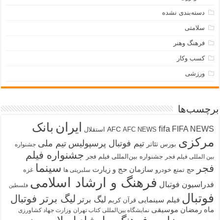
دسته‌بندی نشده
سلامتی
فرهنگ وهنر
کسب وکار
ورزشی
برچسب‌ها
ایران
بانک
fifa
FIFA NEWS
AFC
AFC NEWS
استقلال
مرکزی
تیم فوتبال پرسپولیس
تیم ملی
تئاتر
بورس
جشنواره
جشنواره فیلم
جشنواره بین‌المللی فیلم فجر
بین المللی فیلم فجر
سینما
فجر
سازمان حج و زیارت
حج تمتع
خودرو
غزه
سلبریتی ها
فرهنگ و ارشاد اسلامی
فدراسیون فوتبال
فلسطین
فوتبال
لیگ برتر فوتبال
لیگ برتر
فیلم سینمایی
قرآن کریم
ماه رمضان
موسیقی
نمایشگاه بین‌المللی کتاب تهران
وزارت جهاد کشاورزی