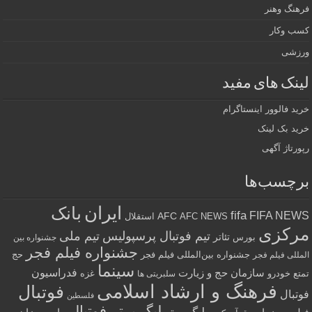
فرهنگ وهنر
کسب وکار
ورزشی
لینک های مفید
خرید فالوور اینستاگرام
خرید بک لینک
رپورتاژ آگهی
برچسب‌ها
ایران
بانک
fifa
FIFA NEWS
AFC
AFC NEWS
استقلال
مرکزی
تیم فوتبال پرسپولیس
تیم ملی
تئاتر
بورس
جشنواره بین
جشنواره فیلم فجر
جشنواره بین‌المللی فیلم فجر
حج
المللی فیلم فجر
سینما
فدراسیون
سازمان حج و زیارت
تمتع
خودرو
غزه
سلبریتی ها
فرهنگ و ارشاد اسلامی
فوتبال
فوتبال
فلسطین
لیگ برتر فوتبال