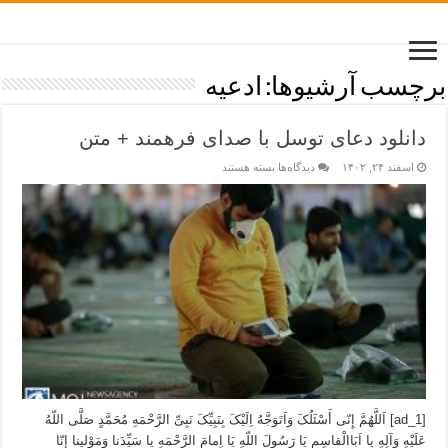
برچسب آرشیوها:
ادعیه
دانلود دعای توسل با صدای فرهمند + متن
اسفند ۲۴, ۱۴۰۲
دیدگاه‌ها
بسته هستند
[ad_1] اَللَّهُمَّ إِنّى أَسْئَلُکَ وَاَتَوَجَّهُ اِلَیْکَ بِنَبِیِّکَ نَبِىِّ الرَّحْمَهِ مُحَمَّدٍ صَلَّى اللّهُ
عَلَیْهِ وَآلِهِ یا اَبَاالْقاسِمِ یَا رَسُولَ اللّهِ یَا اِمامَ الرَّحْمَهِ یا سَیِّدَنا وَمَوْلینا إِنّا