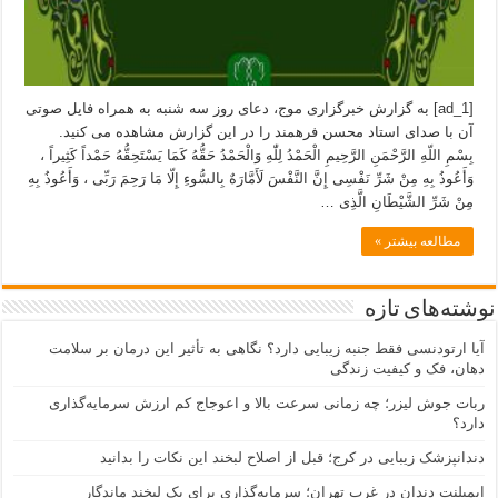
[ad_1] به گزارش خبرگزاری موج، دعای روز سه شنبه به همراه فایل صوتی
آن با صدای استاد محسن فرهمند را در این گزارش مشاهده می کنید.
بِسْمِ اللّهِ الرَّحْمَنِ الرَّحِیمِ الْحَمْدُ لِلّٰهِ وَالْحَمْدُ حَقُّهُ کَمَا یَسْتَحِقُّهُ حَمْداً کَثِیراً ،
وَأَعُوذُ بِهِ مِنْ شَرِّ نَفْسِى إِنَّ النَّفْسَ لَأَمَّارَهٌ بِالسُّوءِ إِلّا مَا رَحِمَ رَبِّى ، وَأَعُوذُ بِهِ
مِنْ شَرِّ الشَّیْطَانِ الَّذِى …
مطالعه بیشتر »
نوشته‌های تازه
آیا ارتودنسی فقط جنبه زیبایی دارد؟ نگاهی به تأثیر این درمان بر سلامت
دهان، فک و کیفیت زندگی
ربات جوش لیزر؛ چه زمانی سرعت بالا و اعوجاج کم ارزش سرمایه‌گذاری
دارد؟
دندانپزشک زیبایی در کرج؛ قبل از اصلاح لبخند این نکات را بدانید
ایمپلنت دندان در غرب تهران؛ سرمایه‌گذاری برای یک لبخند ماندگار