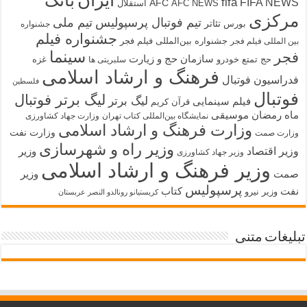
ایران
بانک
fifa
FIFA NEWS
AFC
AFC NEWS
استقلال
مرکزی
تیم فوتبال پرسپولیس
تیم ملی
تئاتر
بورس
جشنواره
جشنواره فیلم
جشنواره بین‌المللی فیلم فجر
بین المللی فیلم فجر
سینما
فجر
سازمان حج و زیارت
حج تمتع
خودرو
غزه
سلبریتی ها
فرهنگ و ارشاد اسلامی
فدراسیون فوتبال
فلسطین
فوتبال
لیگ برتر فوتبال
لیگ برتر
فیلم سینمایی
قرآن کریم
ماه رمضان
موسیقی
نمایشگاه بین‌المللی کتاب تهران
وزارت جهاد کشاورزی
وزارت فرهنگ و ارشاد اسلامی
وزارت نفت
وزارت صمت
وزیر راه و شهرسازی
وزیر اقتصاد
وزیر
وزیر جهاد کشاورزی
وزیر فرهنگ و ارشاد اسلامی
صمت
وزیر
پرسپولیس
نفت
کتاب
وزیر نیرو
کریستیانو رونالدو النصر عربستان
تبلیغات متنی