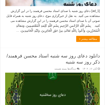
[ad_1] دعای روز شنبه با صدای استاد محسن فرهمند را در این گزارش
مشاهده می کنید. به نقل از خبرگزاری موج، دعای روز شنبه به همراه فایل
صوتی آن با صدای استاد محسن فرهمند را در این گزارش مشاهده می
کنید. بِسْمِ اللّهِ الرَّحْمنِ الرَّحِیمِ بِسْمِ اللّٰهِ کَلِمَهِ الْمُعْتَصِمِینَ، وَمَقالَهِ
الْمُتَحَرِّزِینَ، وَأَعُوذُ بِاللّٰهِ تَعَالىٰ مِنْ جَوْرِ الْجَائِرِینَ، وَکَیْدِ الْحَاسِدِینَ، …
مطالعه بیشتر »
دانلود دعای روز سه شنبه استاد محسن فرهمند/
ذکر روز سه شنبه
آبان ۱۶, ۱۴۰۲
دیدگاه‌ها
بسته هستند