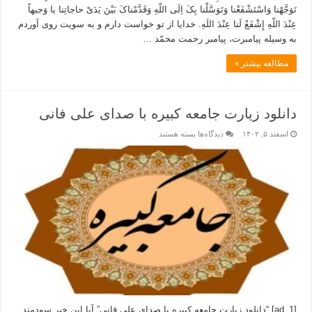
تَوَجَّهْنا وَاسْتَشْفَعْنا وَتَوَسَّلْنا بِکَ اِلَى اللّهِ وَقَدَّمْناکَ بَیْنَ یَدَىْ حاجاتِنا یا وَجیهاً
عِنْدَ اللّهِ إِشْفَعْ لَنا عِنْدَ اللَهِ. خدایا از تو خواست دارم و به سویت روى آوردم
به وسیله پیامبرت، پیامبر رحمت محمّد …
مطالعه بیشتر »
دانلود زیارت جامعه کبیره با صدای علی فانی
اسفند ۵, ۱۴۰۲
دیدگاه‌ها
بسته هستند
[ad_1] “دانلود زیارت جامعه کبیره با صدای علی فانی” آیا این خبر سودمند