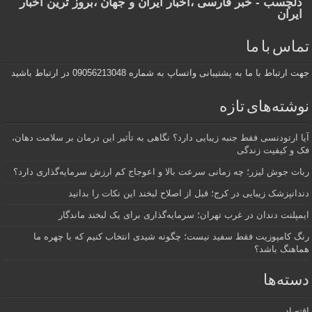
دلچسب - خبر فارسی ،اخبار ایران و جهان ،بروز ترین اخبار
ایران
تماس با ما
جهت ارتباط با ما به پشتیبانی واتساپ به شماره 09056213048 در ارتباط باشید
نوشته‌های تازه
آیا ارتودنسی فقط جنبه زیبایی دارد؟ نگاهی به تأثیر این درمان بر سلامت دهان،
فک و کیفیت زندگی
ربات جوش لیزر؛ چه زمانی سرعت بالا و اعوجاج کم ارزش سرمایه‌گذاری دارد؟
دندانپزشک زیبایی در کرج؛ قبل از اصلاح لبخند این نکات را بدانید
ایمپلنت دندان در غرب تهران؛ سرمایه‌گذاری برای یک لبخند ماندگار
رنگ کامپوزیت فقط سفید نیست؛ چگونه شیدی انتخاب کنیم که با چهره ما
هماهنگ باشد؟
دسته‌ها
اقتصاد