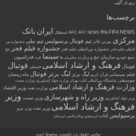
رپورتاژ آگهی
برچسب‌ها
ایران
بانک
fifa
FIFA NEWS
AFC
AFC NEWS
استقلال
مرکزی
تیم فوتبال پرسپولیس
تیم ملی
تئاتر
بورس
جشنواره بین
جشنواره فیلم فجر
جشنواره بین‌المللی فیلم فجر
حج
المللی فیلم فجر
سینما
فدراسیون
سازمان حج و زیارت
تمتع
خودرو
غزه
سلبریتی ها
فرهنگ و ارشاد اسلامی
فوتبال
فوتبال
فلسطین
لیگ برتر فوتبال
لیگ برتر
فیلم سینمایی
ماه رمضان
قرآن کریم
موسیقی
نمایشگاه بین‌المللی کتاب تهران
وزارت جهاد کشاورزی
وزارت صمت
وزارت فرهنگ و ارشاد اسلامی
وزیر اقتصاد
وزارت نفت
وزیر
وزیر راه و شهرسازی
وزیر صمت
وزیر جهاد کشاورزی
فرهنگ و ارشاد اسلامی
وزیر نفت
وزیر نیرو
پرسپولیس
کتاب
کریستیانو رونالدو النصر عربستان
تمامی حقوق نزد
دلچسب
محفوظ است