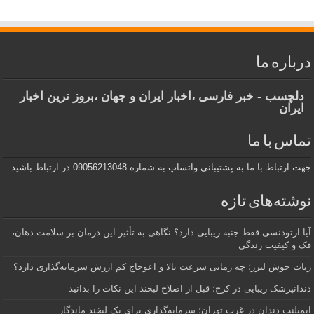
درباره ما
دلچسب - خبر فارسی ،اخبار ایران و جهان ،بروز ترین اخبار
ایران
تماس با ما
جهت ارتباط با ما به پشتیبانی واتساپ به شماره 09056213048 در ارتباط باشید
نوشته‌های تازه
آیا ارتودنسی فقط جنبه زیبایی دارد؟ نگاهی به تأثیر این درمان بر سلامت دهان،
فک و کیفیت زندگی
ربات جوش لیزر؛ چه زمانی سرعت بالا و اعوجاج کم ارزش سرمایه‌گذاری دارد؟
دندانپزشک زیبایی در کرج؛ قبل از اصلاح لبخند این نکات را بدانید
ایمپلنت دندان در غرب تهران؛ سرمایه‌گذاری برای یک لبخند ماندگار