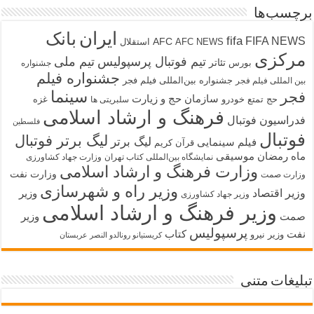
برچسب‌ها
ایران
بانک
fifa
FIFA NEWS
AFC
AFC NEWS
استقلال
مرکزی
تیم فوتبال پرسپولیس
تیم ملی
تئاتر
بورس
جشنواره
جشنواره فیلم
جشنواره بین‌المللی فیلم فجر
بین المللی فیلم فجر
سینما
فجر
سازمان حج و زیارت
حج تمتع
خودرو
غزه
سلبریتی ها
فرهنگ و ارشاد اسلامی
فدراسیون فوتبال
فلسطین
فوتبال
لیگ برتر فوتبال
لیگ برتر
فیلم سینمایی
قرآن کریم
ماه رمضان
موسیقی
نمایشگاه بین‌المللی کتاب تهران
وزارت جهاد کشاورزی
وزارت فرهنگ و ارشاد اسلامی
وزارت نفت
وزارت صمت
وزیر راه و شهرسازی
وزیر اقتصاد
وزیر
وزیر جهاد کشاورزی
وزیر فرهنگ و ارشاد اسلامی
صمت
وزیر
پرسپولیس
نفت
کتاب
وزیر نیرو
کریستیانو رونالدو النصر عربستان
تبلیغات متنی