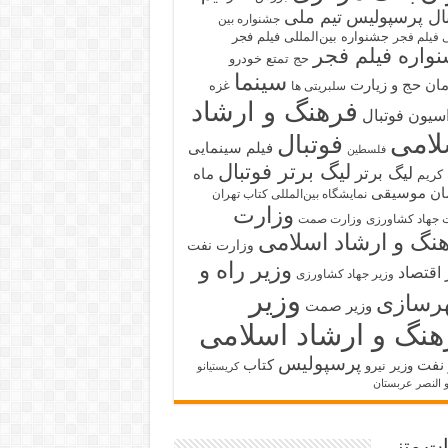
بال پرسپولیس
تیم ملی
جشنواره بین
جشنواره بین‌المللی فیلم فجر
ی فیلم فجر
واره فیلم فجر
حج تمتع
خودرو
سینما
ان حج و زیارت
غزه
سلبریتی ها
فرهنگ و ارشاد
سیون فوتبال
لامی
فوتبال
فیلم سینمایی
فلسطین
لیگ برتر فوتبال
لیگ برتر
ماه
کریم
ان
موسیقی
نمایشگاه بین‌المللی کتاب تهران
وزارت
 جهاد کشاورزی
وزارت صمت
نگ و ارشاد اسلامی
وزارت نفت
وزیر راه و
 اقتصاد
وزیر جهاد کشاورزی
وزیر
رسازی
وزیر صمت
هنگ و ارشاد اسلامی
پرسپولیس
 نفت
کتاب
وزیر نیرو
کریستیانو
و النصر عربستان