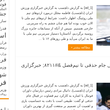
فوت
[ad_1] به گزارش دلچسب به گزارش خبرگزاری ورزش
الملل
جشن
ایران (دلچسب)، فاطمه مجلل درمورد اردوهای تیم
ملی روئینگ، اظهار داشت: شرایط اردوهای تیم ملی تا
سازم
الان خوب بوده اما هم چنان چشم به راه سرمربی
فدرا
خارجی هستیم. سپس از آنکه از مسابقات جایزه بزرگ
روسیه برگردیم، آناستازیا دستیار سرمربی تیم ملی با
اس
ما به ایران می‌آید و طی روزهای ۱۲ تا …
قرآن 
رمض
مطالعه بیشتر »
وزارت
فره
گمان محرومیت داور VAR فینال جام حذفی تا نیم‌فصل &#۸۲۱۱; خبرگزاری
وزیر
شه
فر
[ad_1] به گزارش دلچسب به گزارش خبرگزاری ورزش
وزیر
ایران (دلچسب)، دانیال مرادی رئیس دپارتمان داوران
رونالد
فوتبال با اشاره به کارکرد تیم قضاوت در فینال جام
حذفی او گفت: طبیعی است با دقت به حساسیت بازی
و اهمیت آن تصمیم بر منفعت گیری از بهترین داوران