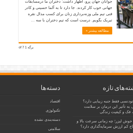
جوانان جهان پرو، اظهار داشت: دختران ما درمسابقات
جهانی خوب کار کردند. جا دارد تا به آلما حسینی و کادر
فنی تیم ملی وزنه‌برداری زنان برای کسب مدال نقره
تبریک بگویم. درست است که تیم دختران با سه …
مطالعه بیشتر »
برگه 1 of 7
ته‌های تازه
دسته‌ها
رتودنسی فقط جنبه زیبایی دارد؟
اقتصاد
 به تأثیر این درمان بر سلامت
تکنولوژی
 فک و کیفیت زندگی
دسته‌بندی نشده
جوش لیزر؛ چه زمانی سرعت بالا و
ج کم ارزش سرمایه‌گذاری دارد؟
سلامتی