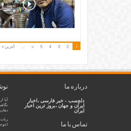
1
2
3
4
5
»
...
آخرین »
درباره ما
نوش
آیا ا
دلچسب - خبر فارسی ،اخبار
نگاهی
ایران و جهان ،بروز ترین اخبار
ایران
دهان،
ربات 
تماس با ما
اعوجا