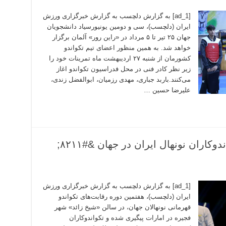
[ad_1] به گزارش دلچسب به گزارش خبرگزاری ورزش
ایران (دلچسب)، سی و دومین یونیورسیاد دانشجویان
جهان ۲۵ تیر تا ۵ مرداد در «راین رور» آلمان برگزار
خواهد شد. به همین منظور اعضای تیم تکواندو
کشورمان از شنبه ۲۷ اردیبهشت ماه تمرینات خود را
زیر نظر کادر فنی در محل فدراسیون تکواندو اغاز
می‌کنند.باربد جباری، مهدی رزمیان، ابوالفضل زندی،
علیرضا حسین …
سه مدال طلا،‌ نقره و برنز تکواندوکاران نونهال ایران در جهان &#۸۲۱۱;
[ad_1] به گزارش دلچسب به گزارش خبرگزاری ورزش
ایران (دلچسب)، هفتمین دوره رقابت‌های تکواندو
قهرمانی نونهالان جهان، در سالن «شیخ زائد» شهر
فجیره در امارات پیگیری شده و تکواندوکاران