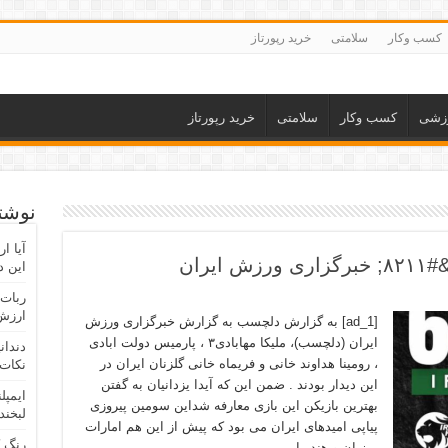
کسب وکار
سلامتی
خرید رپورتاز
زشی
کسب وکار
سلامتی
خرید رپورتاز
نوشته
آیا ا
یران
این د
ربات 
ارزش 
[ad_1] به گزارش دلچسب به گزارش خبرگزاری ورزش
ایران (دلچسب)، ملیکا مهابادی۳ ، پارمیس دولت ابادی
دندان
، رومینا هداوند خانی و فریماه خانی گلزنان ایران در
نکات 
این دیدار بودند‌ . ضمن این که آیدا یزدانیان به گفتن
ایمپل
بهترین بازیکن این بازی معارفه شداین سومین پیروزی
لبخند
پیاپی امیدهای ایران می بود که پیش از این هم امارات
رنگ 
میزبان و هند را …