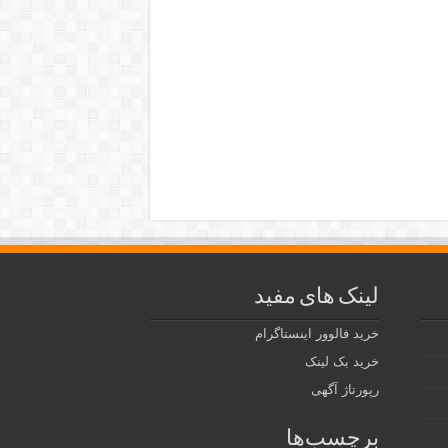
لینک های مفید
خرید فالوور اینستاگرام
خرید بک لینک
رپورتاژ آگهی
برچسب‌ها