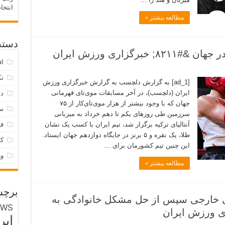
انتخا
مطالعه بیشتر »
دسته‌
اق
تک
[ad_1] به گزارش دلچسب به گزارش خبرگزاری ورزش
ایران (دلچسب)، در آخر مسابقات موی‌تای قهرمانی
دس
جهان که با وجود بیشتر از هزار موی‌تای‌کار از ۷۵
س
سرزمین طی روزهای یکم تا دهم خرداد به میزبانی
آنتالیای ترکیه برگزار شد، تیم ایران با کسب یک نشان
فر
طلا، یک نقره و ۵ برنز در جایگاه دوازدهم جهان ایستاد.
ک
این چنین تیم کشورمان برای …
و
مطالعه بیشتر »
برچس
بی خارجی سپس از حل مشکل خانوادگی به
EWS
ایر