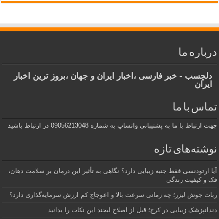
درباره ما
دلچسب - خبر فارسی ،اخبار ایران و جهان ،بروز ترین اخبار
ایران
تماس با ما
جهت ارتباط با ما به پشتیبانی واتساپ به شماره 09056213048 در ارتباط باشید
نوشته‌های تازه
آیا ارتودنسی فقط جنبه زیبایی دارد؟ نگاهی به تأثیر این درمان بر سلامت دهان،
فک و کیفیت زندگی
ربات جوش لیزر؛ چه زمانی سرعت بالا و اعوجاج کم ارزش سرمایه‌گذاری دارد؟
دندانپزشک زیبایی در کرج؛ قبل از اصلاح لبخند این نکات را بدانید