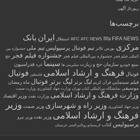
رپورتاژ آگهی
برچسب‌ها
ایران
بانک
fifa
FIFA NEWS
AFC
AFC NEWS
استقلال
مرکزی
تیم فوتبال پرسپولیس
تیم ملی
تئاتر
بورس
جشنواره بین
جشنواره فیلم فجر
جشنواره بین‌المللی فیلم فجر
حج
المللی فیلم فجر
سینما
فدراسیون
سازمان حج و زیارت
تمتع
خودرو
غزه
سلبریتی ها
فرهنگ و ارشاد اسلامی
فوتبال
فوتبال
فلسطین
لیگ برتر فوتبال
لیگ برتر
فیلم سینمایی
ماه رمضان
قرآن کریم
موسیقی
نمایشگاه بین‌المللی کتاب تهران
وزارت جهاد کشاورزی
وزارت صمت
وزارت فرهنگ و ارشاد اسلامی
وزیر اقتصاد
وزارت نفت
وزیر
وزیر راه و شهرسازی
وزیر صمت
وزیر جهاد کشاورزی
فرهنگ و ارشاد اسلامی
وزیر نفت
وزیر نیرو
پرسپولیس
کتاب
کریستیانو رونالدو النصر عربستان