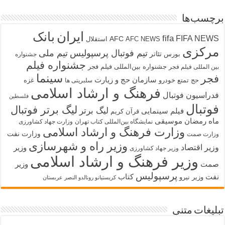
برچسب‌ها
ایران
بانک
fifa
FIFA NEWS
AFC
AFC NEWS
استقلال
مرکزی
تیم فوتبال پرسپولیس
تیم ملی
تئاتر
بورس
جشنواره
جشنواره فیلم
جشنواره بین‌المللی فیلم فجر
بین المللی فیلم فجر
سینما
فجر
سازمان حج و زیارت
حج تمتع
خودرو
غزه
سلبریتی ها
فرهنگ و ارشاد اسلامی
فدراسیون فوتبال
فلسطین
فوتبال
لیگ برتر فوتبال
لیگ برتر
فیلم سینمایی
قرآن کریم
ماه رمضان
موسیقی
نمایشگاه بین‌المللی کتاب تهران
وزارت جهاد کشاورزی
وزارت فرهنگ و ارشاد اسلامی
وزارت نفت
وزارت صمت
وزیر راه و شهرسازی
وزیر اقتصاد
وزیر
وزیر جهاد کشاورزی
وزیر فرهنگ و ارشاد اسلامی
صمت
وزیر
پرسپولیس
نفت
کتاب
وزیر نیرو
کریستیانو رونالدو النصر عربستان
تبلیغات متنی