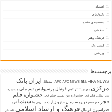
اقتصاد
تکنولوژی
دسته‌بندی نشده
سلامتی
فرهنگ وهنر
کسب وکار
ورزشی
برچسب‌ها
ایران
بانک
fifa
FIFA NEWS
AFC
AFC NEWS
استقلال
مرکزی
تیم فوتبال پرسپولیس
تیم ملی
تئاتر
بورس
جشنواره
جشنواره فیلم
جشنواره بین‌المللی فیلم فجر
بین المللی فیلم فجر
سینما
فجر
سازمان حج و زیارت
حج تمتع
خودرو
غزه
سلبریتی ها
فرهنگ و ارشاد اسلامی
فدراسیون فوتبال
فلسطین