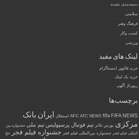
دسته‌بندی نشده
سلامتی
فرهنگ وهنر
کسب وکار
ورزشی
لینک های مفید
خرید فالوور اینستاگرام
خرید بک لینک
رپورتاژ آگهی
برچسب‌ها
ایران
بانک
fifa
FIFA NEWS
AFC
AFC NEWS
استقلال
مرکزی
تیم فوتبال پرسپولیس
تیم ملی
تئاتر
بورس
جشنواره بین
جشنواره فیلم فجر
جشنواره بین‌المللی فیلم فجر
حج
المللی فیلم فجر