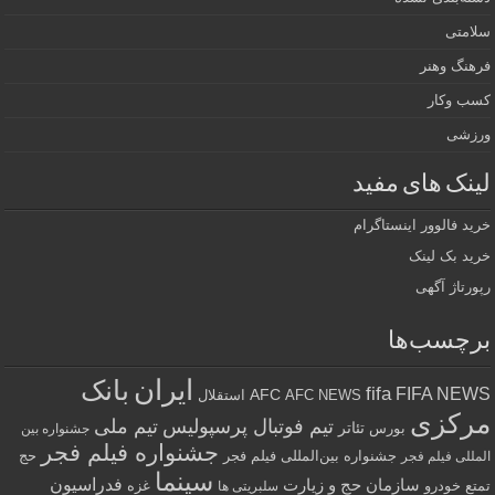
سلامتی
فرهنگ وهنر
کسب وکار
ورزشی
لینک های مفید
خرید فالوور اینستاگرام
خرید بک لینک
رپورتاژ آگهی
برچسب‌ها
ایران
بانک
fifa
FIFA NEWS
AFC
AFC NEWS
استقلال
مرکزی
تیم فوتبال پرسپولیس
تیم ملی
تئاتر
بورس
جشنواره بین
جشنواره فیلم فجر
جشنواره بین‌المللی فیلم فجر
حج
المللی فیلم فجر
سینما
فدراسیون
سازمان حج و زیارت
تمتع
خودرو
غزه
سلبریتی ها