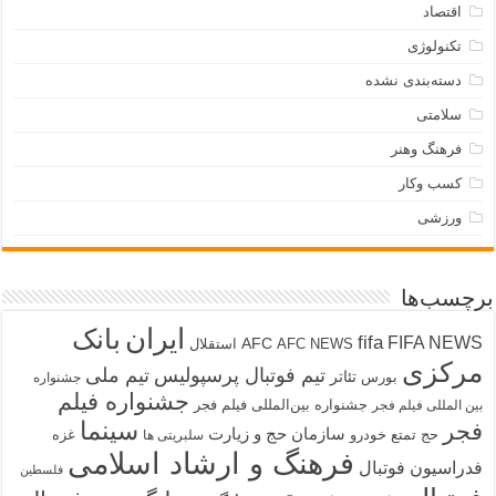
اقتصاد
تکنولوژی
دسته‌بندی نشده
سلامتی
فرهنگ وهنر
کسب وکار
ورزشی
برچسب‌ها
ایران
بانک
fifa
FIFA NEWS
AFC
AFC NEWS
استقلال
مرکزی
تیم فوتبال پرسپولیس
تیم ملی
تئاتر
بورس
جشنواره
جشنواره فیلم
جشنواره بین‌المللی فیلم فجر
بین المللی فیلم فجر
سینما
فجر
سازمان حج و زیارت
حج تمتع
خودرو
غزه
سلبریتی ها
فرهنگ و ارشاد اسلامی
فدراسیون فوتبال
فلسطین