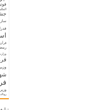
فوت
الملل
جشن
سازم
فدرا
اس
قرآن 
رمض
وزارت
فره
وزیر
شه
فر
وزیر
رونالد