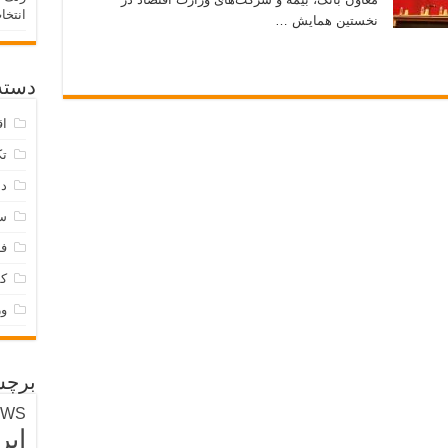
انتخا
نخستین همایش …
دسته‌
اق
تک
دس
س
فر
ک
و
برچس
EWS
ایر