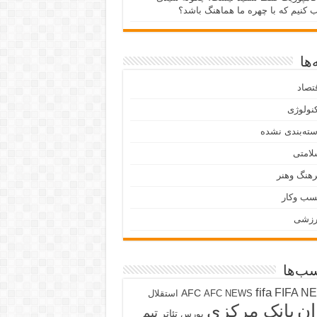
ب کنیم که با چهره ما هماهنگ باشد؟
ها
تصاد
نولوژی
ته‌بندی نشده
لامتی
هنگ وهنر
سب وکار
رزشی
ب‌ها
fifa
FIFA N
AFC
AFC NEWS
استقلال
ان
بانک مرکزی
تیم
تئاتر
بورس