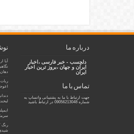
درباره ما
نوش
آیا ا
دلچسب - خبر فارسی ،اخبار
نگاهی
ایران و جهان ،بروز ترین اخبار
ایران
دهان،
ربات 
تماس با ما
اعوجا
دندان
جهت ارتباط با ما به پشتیبانی واتساپ به
لبخند 
شماره 09056213048 در ارتباط باشید
ایمپل
سرمای
رنگ ک
شیدی 