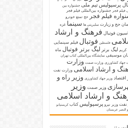
بال پرسپولیس
تیم ملی
جشنواره بین
جشنواره بین‌المللی فیلم فجر
ی فیلم فجر
واره فیلم فجر
حج تمتع
خودرو
سینما
ان حج و زیارت
غزه
سلبریتی ها
فرهنگ و ارشاد
سیون فوتبال
لامی
فوتبال
فیلم سینمایی
فلسطین
لیگ برتر فوتبال
لیگ برتر
ماه
کریم
ان
موسیقی
نمایشگاه بین‌المللی کتاب تهران
وزارت
 جهاد کشاورزی
وزارت صمت
نگ و ارشاد اسلامی
وزارت نفت
وزیر راه و
 اقتصاد
وزیر جهاد کشاورزی
وزیر
رسازی
وزیر صمت
هنگ و ارشاد اسلامی
پرسپولیس
 نفت
کتاب
وزیر نیرو
کریستیانو
و النصر عربستان