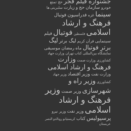
جشنواره فیلم فجر
حج تمتع
سازمان حج و زیارت
خودرو
سلبریتی ها
سینما
فدراسیون فوتبال
غزه
فرهنگ و ارشاد
اسلامی
فوتبال
فیلم
فلسطین
لیگ
لیگ برتر
سینمایی
قرآن کریم
برتر فوتبال
ماه رمضان
موسیقی
نمایشگاه بین‌المللی کتاب تهران
وزارت جهاد
وزارت
کشاورزی
وزارت صمت
فرهنگ و ارشاد اسلامی
وزیر اقتصاد
وزارت نفت
وزیر جهاد
وزیر راه و
کشاورزی
وزیر
شهرسازی
وزیر صمت
فرهنگ و ارشاد
اسلامی
وزیر نفت
وزیر نیرو
پرسپولیس
کتاب
کریستیانو رونالدو النصر
عربستان