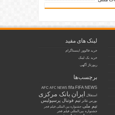
ات متنی
لینک های مفید
خرید فالوور اینستاگرام
خرید بک لینک
رپورتاژ آگهی
برچسب‌ها
fifa
FIFA NEWS
AFC
AFC NEWS
ایران
بانک مرکزی
استقلال
تیم فوتبال پرسپولیس
تئاتر
بورس
تیم ملی
جشنواره بین المللی فیلم فجر
جشنواره بین‌المللی فیلم فجر