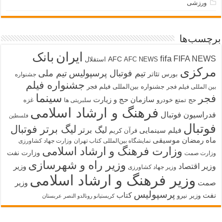
ورزشی
برچسب‌ها
ایران
بانک
fifa
FIFA NEWS
AFC
AFC NEWS
استقلال
مرکزی
تیم فوتبال پرسپولیس
تیم ملی
تئاتر
بورس
جشنواره
جشنواره فیلم
جشنواره بین‌المللی فیلم فجر
بین المللی فیلم فجر
سینما
فجر
سازمان حج و زیارت
حج تمتع
خودرو
غزه
سلبریتی ها
فرهنگ و ارشاد اسلامی
فدراسیون فوتبال
فلسطین
فوتبال
لیگ برتر فوتبال
لیگ برتر
فیلم سینمایی
قرآن کریم
ماه رمضان
موسیقی
نمایشگاه بین‌المللی کتاب تهران
وزارت جهاد کشاورزی
وزارت فرهنگ و ارشاد اسلامی
وزارت نفت
وزارت صمت
وزیر راه و شهرسازی
وزیر اقتصاد
وزیر
وزیر جهاد کشاورزی
وزیر فرهنگ و ارشاد اسلامی
صمت
وزیر
پرسپولیس
نفت
کتاب
وزیر نیرو
کریستیانو رونالدو النصر عربستان