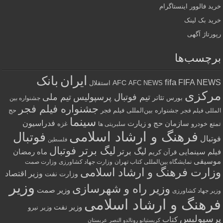
خرید فالوور اینستاگرام
خرید بک لینک
رپورتاژ آگهی
برچسب‌ها
ایران
بانک
fifa
FIFA NEWS
AFC
AFC NEWS
استقلال
مرکزی
تیم فوتبال پرسپولیس
تیم ملی
تئاتر
بورس
جشنواره بین
جشنواره فیلم فجر
جشنواره بین‌المللی فیلم فجر
حج
المللی فیلم فجر
سینما
فدراسیون
سازمان حج و زیارت
تمتع
خودرو
غزه
سلبریتی ها
فرهنگ و ارشاد اسلامی
فوتبال
فوتبال
فلسطین
لیگ برتر فوتبال
لیگ برتر
فیلم سینمایی
ماه رمضان
قرآن کریم
موسیقی
نمایشگاه بین‌المللی کتاب تهران
وزارت جهاد کشاورزی
وزارت صمت
وزارت فرهنگ و ارشاد اسلامی
وزیر اقتصاد
وزارت نفت
وزیر
وزیر راه و شهرسازی
وزیر صمت
وزیر جهاد کشاورزی
فرهنگ و ارشاد اسلامی
وزیر نفت
وزیر نیرو
پرسپولیس
کتاب
کریستیانو رونالدو النصر عربستان