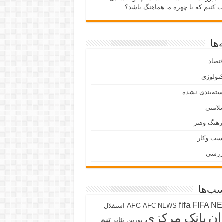
ب کنیم که با چهره ما هماهنگ باشد؟
ها
تصاد
نولوژی
ته‌بندی نشده
لامتی
هنگ وهنر
سب وکار
رزشی
ب‌ها
fifa
FIFA N
AFC
AFC NEWS
استقلال
ان
بانک مرکزی
تیم
تئاتر
بورس