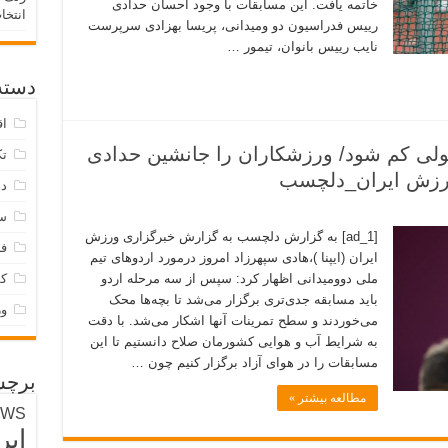
خاتمه یافت. این مسابقات با وجود احسان حدادی
انتخا
رییس فدراسیون دو ومیدانی، پریسا بهزادی سرپرست
نایب رییس بانوان، تیمور …
دسته‌
اق
ولی کم شود/ ورزشکاران را جانشین حدادی
تک
دس
س
[ad_1] به گزارش دلچسب به گزارش خبرگزاری ورزش
فر
ایران (ایپنا )،هادی سپهرزاد امروز درمورد اردوهای تیم
ملی دوومیدانی اظهار کرد: سپس از سه مرحله اردو
ک
باید مسابقه جدی‌تری برگزار می‌شد تا بچه‌ها محک
و
می‌خوردند و سطح تمرینات آنها اشکار می‌شد. با دقت
به شرایط آب و هوایی کشورمان صلاح دانستیم تا این
مسابقات را در هوای آزاد برگزار کنیم چون …
برچس
مطالعه بیشتر »
EWS
ایر