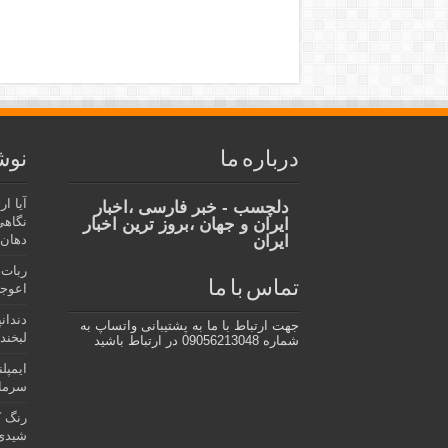
درباره ما
نوش
آیا ا
دلچسب - خبر فارسی ،اخبار
نگاهی
ایران و جهان ،بروز ترین اخبار
ایران
دهان،
ربات 
تماس با ما
اعوجا
دندان
جهت ارتباط با ما به پشتیبانی واتساپ به
لبخند 
شماره 09056213048 در ارتباط باشید
ایمپل
سرمای
رنگ ک
شیدی 