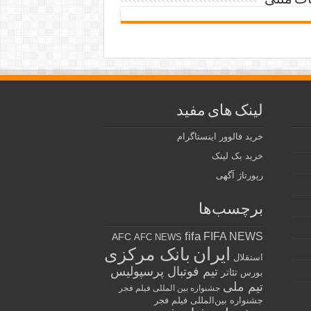
ات متنی
لینک های مفید
خرید فالوور اینستاگرام
خرید بک لینک
رپورتاژ آگهی
برچسب‌ها
fifa
FIFA NEWS
AFC
AFC NEWS
ایران
بانک مرکزی
استقلال
تیم فوتبال پرسپولیس
تئاتر
بورس
تیم ملی
جشنواره بین المللی فیلم فجر
جشنواره بین‌المللی فیلم فجر