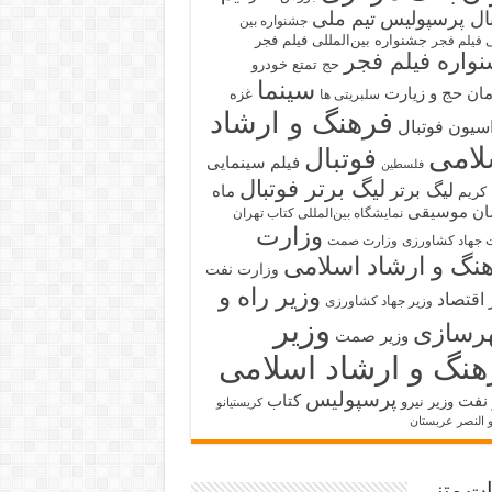
بال پرسپولیس
تیم ملی
جشنواره بین
جشنواره بین‌المللی فیلم فجر
ی فیلم فجر
واره فیلم فجر
حج تمتع
خودرو
سینما
ان حج و زیارت
غزه
سلبریتی ها
فرهنگ و ارشاد
سیون فوتبال
لامی
فوتبال
فیلم سینمایی
فلسطین
لیگ برتر فوتبال
لیگ برتر
ماه
کریم
ان
موسیقی
نمایشگاه بین‌المللی کتاب تهران
وزارت
 جهاد کشاورزی
وزارت صمت
نگ و ارشاد اسلامی
وزارت نفت
وزیر راه و
 اقتصاد
وزیر جهاد کشاورزی
وزیر
رسازی
وزیر صمت
هنگ و ارشاد اسلامی
پرسپولیس
 نفت
کتاب
وزیر نیرو
کریستیانو
و النصر عربستان