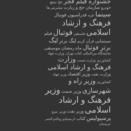
جشنواره فیلم فجر
حج تمتع
سازمان حج و زیارت
خودرو
سلبریتی ها
سینما
فدراسیون فوتبال
غزه
فرهنگ و ارشاد
اسلامی
فوتبال
فیلم
فلسطین
لیگ
لیگ برتر
سینمایی
قرآن کریم
برتر فوتبال
ماه رمضان
موسیقی
نمایشگاه بین‌المللی کتاب تهران
وزارت جهاد
وزارت
کشاورزی
وزارت صمت
فرهنگ و ارشاد اسلامی
وزیر اقتصاد
وزارت نفت
وزیر جهاد
وزیر راه و
کشاورزی
وزیر
شهرسازی
وزیر صمت
فرهنگ و ارشاد
اسلامی
وزیر نفت
وزیر نیرو
پرسپولیس
کتاب
کریستیانو رونالدو النصر
عربستان