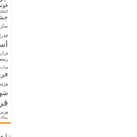
فوت
الملل
جشن
سازم
فدرا
اس
قرآن 
رمض
وزارت
فره
وزیر
شه
فر
وزیر
رونالد