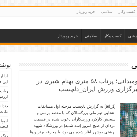
کسب وکار
سلامتی
خرید رپورتاز
زشی
کسب وکار
سلامتی
خرید رپورتاز
ی
نوشته
آیا ا
مرحله اول انتخابی تیم ملی دوومیدانی؛ پرتاب ۵۸ متری بهنام شیری در
این د
ربات 
ارزش 
دندان
[ad_1] به گزارش دلچسب مرحله اول مسابقات
نکات 
انتخابی تیم ملی بزرگسالان که با مقصد برسی و
سنجش کارکرد ورزشکاران دعوت شده در قسمت
ایمپل
مردان از صبح امروز (سه شنبه) در ورزشگاه شهید
لبخند
بهشتی بوشهر اغاز شده می بود، با معارفه برترین‌ها
رنگ 