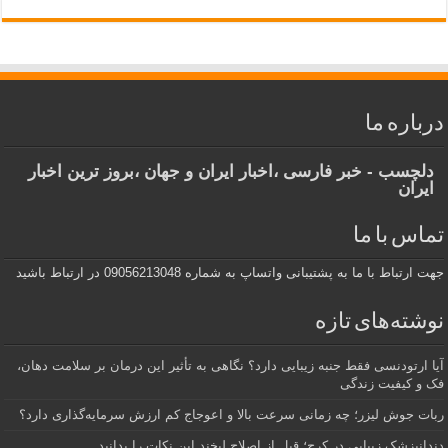
درباره ما
دلچسب - خبر فارسی ،اخبار ایران و جهان ،بروز ترین اخبار
ایران
تماس با ما
جهت ارتباط با ما به پشتیبانی واتساپ به شماره 09056213048 در ارتباط باشید
نوشته‌های تازه
آیا ارتودنسی فقط جنبه زیبایی دارد؟ نگاهی به تأثیر این درمان بر سلامت دهان،
فک و کیفیت زندگی
ربات جوش لیزر؛ چه زمانی سرعت بالا و اعوجاج کم ارزش سرمایه‌گذاری دارد؟
دندانپزشک زیبایی در کرج؛ قبل از اصلاح لبخند این نکات را بدانید