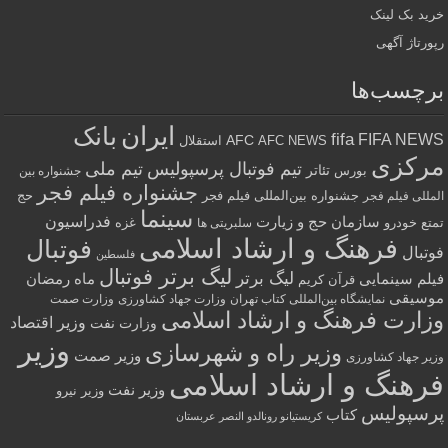
خرید بک لینک
رپورتاژ آگهی
برچسب‌ها
ایران
بانک
fifa
FIFA NEWS
AFC
AFC NEWS
استقلال
مرکزی
تیم فوتبال پرسپولیس
تیم ملی
تئاتر
بورس
جشنواره بین
جشنواره فیلم فجر
جشنواره بین‌المللی فیلم فجر
حج
المللی فیلم فجر
سینما
فدراسیون
سازمان حج و زیارت
تمتع
خودرو
غزه
سلبریتی ها
فرهنگ و ارشاد اسلامی
فوتبال
فوتبال
فلسطین
لیگ برتر فوتبال
لیگ برتر
فیلم سینمایی
ماه رمضان
قرآن کریم
موسیقی
نمایشگاه بین‌المللی کتاب تهران
وزارت جهاد کشاورزی
وزارت صمت
وزارت فرهنگ و ارشاد اسلامی
وزیر اقتصاد
وزارت نفت
وزیر
وزیر راه و شهرسازی
وزیر صمت
وزیر جهاد کشاورزی
فرهنگ و ارشاد اسلامی
وزیر نفت
وزیر نیرو
پرسپولیس
کتاب
کریستیانو رونالدو النصر عربستان