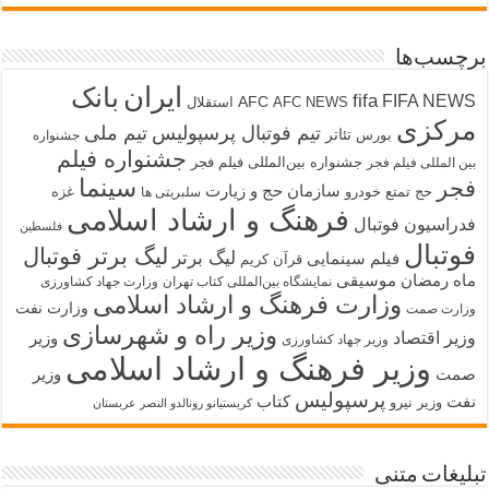
برچسب‌ها
ایران
بانک
fifa
FIFA NEWS
AFC
AFC NEWS
استقلال
مرکزی
تیم فوتبال پرسپولیس
تیم ملی
تئاتر
بورس
جشنواره
جشنواره فیلم
جشنواره بین‌المللی فیلم فجر
بین المللی فیلم فجر
سینما
فجر
سازمان حج و زیارت
حج تمتع
خودرو
غزه
سلبریتی ها
فرهنگ و ارشاد اسلامی
فدراسیون فوتبال
فلسطین
فوتبال
لیگ برتر فوتبال
لیگ برتر
فیلم سینمایی
قرآن کریم
ماه رمضان
موسیقی
نمایشگاه بین‌المللی کتاب تهران
وزارت جهاد کشاورزی
وزارت فرهنگ و ارشاد اسلامی
وزارت نفت
وزارت صمت
وزیر راه و شهرسازی
وزیر اقتصاد
وزیر
وزیر جهاد کشاورزی
وزیر فرهنگ و ارشاد اسلامی
صمت
وزیر
پرسپولیس
نفت
کتاب
وزیر نیرو
کریستیانو رونالدو النصر عربستان
تبلیغات متنی