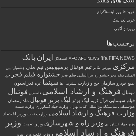
لینک های مفید
خرید فالوور اینستاگرام
خرید بک لینک
رپورتاژ آگهی
برچسب‌ها
ایران
بانک
fifa
FIFA NEWS
AFC
AFC NEWS
استقلال
مرکزی
تیم فوتبال پرسپولیس
تیم ملی
تئاتر
بورس
جشنواره بین
جشنواره فیلم فجر
جشنواره بین‌المللی فیلم فجر
حج
المللی فیلم فجر
سینما
فدراسیون
سازمان حج و زیارت
تمتع
خودرو
غزه
سلبریتی ها
فرهنگ و ارشاد اسلامی
فوتبال
فوتبال
فلسطین
لیگ برتر فوتبال
لیگ برتر
فیلم سینمایی
ماه رمضان
قرآن کریم
موسیقی
نمایشگاه بین‌المللی کتاب تهران
وزارت جهاد کشاورزی
وزارت صمت
وزارت فرهنگ و ارشاد اسلامی
وزیر اقتصاد
وزارت نفت
وزیر
وزیر راه و شهرسازی
وزیر صمت
وزیر جهاد کشاورزی
فرهنگ و ارشاد اسلامی
وزیر نفت
وزیر نیرو