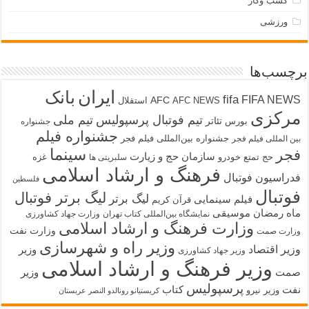
کسب وکار
ورزشی
برچسب‌ها
ایران
بانک
fifa
FIFA NEWS
AFC
AFC NEWS
استقلال
مرکزی
تیم فوتبال پرسپولیس
تیم ملی
تئاتر
بورس
جشنواره
جشنواره فیلم
جشنواره بین‌المللی فیلم فجر
بین المللی فیلم فجر
سینما
فجر
سازمان حج و زیارت
حج تمتع
خودرو
غزه
سلبریتی ها
فرهنگ و ارشاد اسلامی
فدراسیون فوتبال
فلسطین
فوتبال
لیگ برتر فوتبال
لیگ برتر
فیلم سینمایی
قرآن کریم
ماه رمضان
موسیقی
نمایشگاه بین‌المللی کتاب تهران
وزارت جهاد کشاورزی
وزارت فرهنگ و ارشاد اسلامی
وزارت نفت
وزارت صمت
وزیر راه و شهرسازی
وزیر اقتصاد
وزیر
وزیر جهاد کشاورزی
وزیر فرهنگ و ارشاد اسلامی
صمت
وزیر
پرسپولیس
نفت
کتاب
وزیر نیرو
کریستیانو رونالدو النصر عربستان