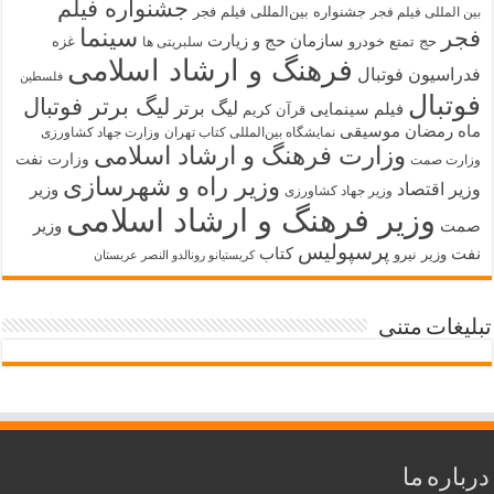
جشنواره فیلم
جشنواره بین‌المللی فیلم فجر
بین المللی فیلم فجر
سینما
فجر
سازمان حج و زیارت
حج تمتع
خودرو
غزه
سلبریتی ها
فرهنگ و ارشاد اسلامی
فدراسیون فوتبال
فلسطین
فوتبال
لیگ برتر فوتبال
لیگ برتر
فیلم سینمایی
قرآن کریم
ماه رمضان
موسیقی
نمایشگاه بین‌المللی کتاب تهران
وزارت جهاد کشاورزی
وزارت فرهنگ و ارشاد اسلامی
وزارت نفت
وزارت صمت
وزیر راه و شهرسازی
وزیر اقتصاد
وزیر
وزیر جهاد کشاورزی
وزیر فرهنگ و ارشاد اسلامی
صمت
وزیر
پرسپولیس
نفت
کتاب
وزیر نیرو
کریستیانو رونالدو النصر عربستان
تبلیغات متنی
درباره ما