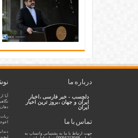
درباره ما
نوش
آیا ا
دلچسب - خبر فارسی ،اخبار
نگاهی
ایران و جهان ،بروز ترین اخبار
ایران
دهان،
ربات 
تماس با ما
اعوجا
دندان
جهت ارتباط با ما به پشتیبانی واتساپ به
لبخند 
شماره 09056213048 در ارتباط باشید