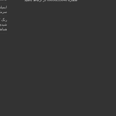
ایمپل
سرمای
رنگ ک
شیدی 
هماهن