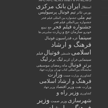
AFC
AFC NEWS
ایران
بانک مرکزی
استقلال
تیم فوتبال پرسپولیس
تئاتر
بورس
تیم ملی
جشنواره بین المللی فیلم فجر
جشنواره بین‌المللی فیلم فجر
جشنواره فیلم فجر
حج تمتع
سازمان حج و زیارت
خودرو
سلبریتی ها
سینما
فدراسیون فوتبال
غزه
فرهنگ و ارشاد
اسلامی
فوتبال
فیلم
فلسطین
لیگ
لیگ برتر
سینمایی
قرآن کریم
برتر فوتبال
ماه رمضان
موسیقی
نمایشگاه بین‌المللی کتاب تهران
وزارت جهاد
وزارت
کشاورزی
وزارت صمت
فرهنگ و ارشاد اسلامی
وزیر اقتصاد
وزارت نفت
وزیر جهاد
وزیر راه و
کشاورزی
وزیر
شهرسازی
وزیر صمت
فرهنگ و ارشاد