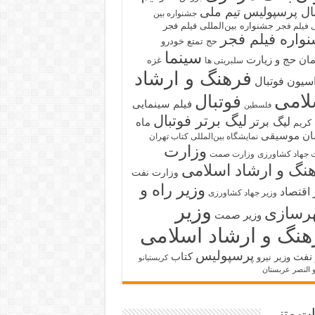
بال پرسپولیس
تیم ملی
جشنواره بین
جشنواره بین‌المللی فیلم فجر
ی فیلم فجر
واره فیلم فجر
حج تمتع
خودرو
سینما
ان حج و زیارت
غزه
سلبریتی ها
فرهنگ و ارشاد
سیون فوتبال
لامی
فوتبال
فیلم سینمایی
فلسطین
لیگ برتر فوتبال
لیگ برتر
ماه
کریم
ان
موسیقی
نمایشگاه بین‌المللی کتاب تهران
وزارت
 جهاد کشاورزی
وزارت صمت
نگ و ارشاد اسلامی
وزارت نفت
وزیر راه و
 اقتصاد
وزیر جهاد کشاورزی
وزیر
رسازی
وزیر صمت
هنگ و ارشاد اسلامی
پرسپولیس
 نفت
کتاب
وزیر نیرو
کریستیانو
و النصر عربستان