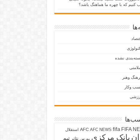
ب کنیم که با چهره ما هماهنگ باشد؟
ها
تصاد
نولوژی
ته‌بندی نشده
لامتی
هنگ وهنر
سب وکار
رزشی
ب‌ها
fifa
FIFA N
AFC
AFC NEWS
استقلال
ان
بانک مرکزی
تیم
تئاتر
بورس