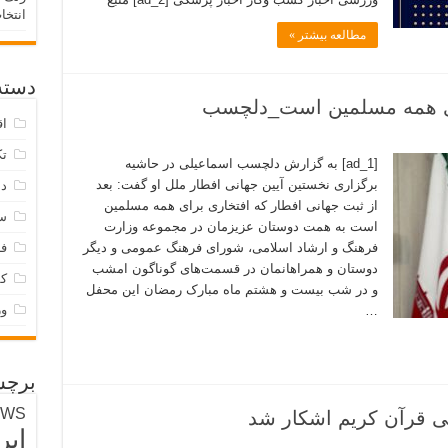
انتخا
مطالعه بیشتر »
دسته‌
رای همه مسلمین است_دلچسب
اق
تک
[ad_1] به گزارش دلچسب اسماعیلی در حاشیه
برگزاری نخستین آیین جهانی افطار ملل او گفت: بعد
دس
از ثبت جهانی افطار که افتخاری برای همه مسلمین
س
است به همت دوستان عزیزمان در مجموعه وزارت
فرهنگ و ارشاد اسلامی، شورای فرهنگ عمومی و دیگر
فر
دوستان و همراهانمان در قسمت‌های گوناگون امشب
ک
و در شب بیست و هشتم ماه مبارک رمضان این محفل
و
…
برچس
EWS
لی قرآن کریم اشکار شد
ایر