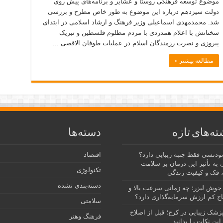
موضوع توسعه فرهنگی روستا و عشایر و برنامه‌های پیش روی
دولت سیزدهم درباره این موضوع به طور خاص مطرح و بررسی
شد. محمدمهدی اسماعیلی وزیر فرهنگ و ارشاد اسلامی در ابتدای
سخنانش با اعلام همدردی با مردم مظلوم فلسطین و تبریک
پیروزی و نصرت رزمندگان اسلام در عملیات طوفان الاقصی …
مطالعه بیشتر »
ته‌های تازه
دسته‌ها
رتودنسی فقط جنبه زیبایی دارد؟
اقتصاد
 به تأثیر این درمان بر سلامت
تکنولوژی
 فک و کیفیت زندگی
دسته‌بندی نشده
جوش لیزر؛ چه زمانی سرعت بالا و
ج کم ارزش سرمایه‌گذاری دارد؟
سلامتی
پزشک زیبایی در کرج؛ قبل از اصلاح
فرهنگ وهنر
این نکات را بدانید