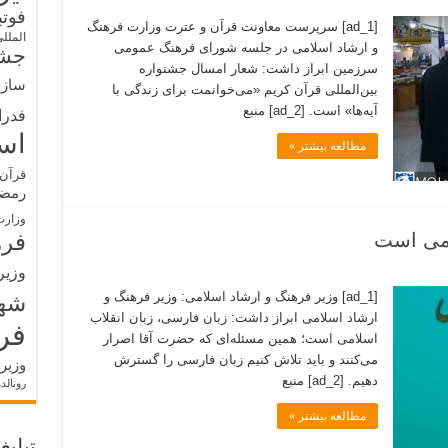
فوت
[ad_1] سرپرست معاونت قرآن و عترت وزارت فرهنگ
الملل
و ارشاد اسلامی در جلسه شورای فرهنگ عمومی
جشن
سرزمین ابراز داشت: شعار امسال جشنواره
سازم
بین‌المللی قرآن کریم «می‌خوانمت برای زندگی با
آیه‌ها» است. [ad_2] منبع
فدرا
اس
مطالعه بیشتر »
قرآن 
رمض
وزارت
امی است
فره
وزیر
[ad_1] وزیر فرهنگ و ارشاد اسلامی: وزیر فرهنگ و
شه
ارشاد اسلامی ابراز داشت: زبان فارسی، زبان انقلاب
فر
اسلامی است؛ همین مسئله‌ای که حضرت آقا اصرار
می‌کنند و باید تلاش کنیم زبان فارسی را گسترش
وزیر
دهیم. [ad_2] منبع
رونالد
مطالعه بیشتر »