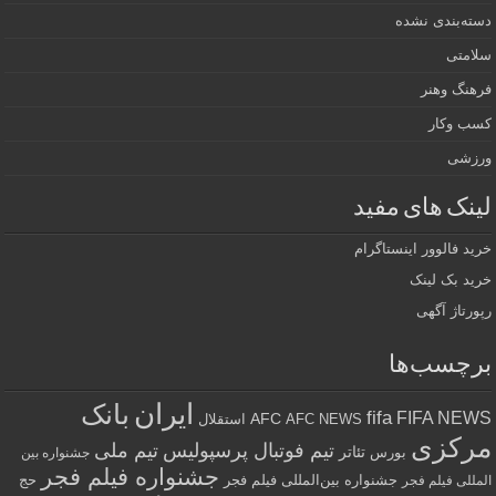
دسته‌بندی نشده
سلامتی
فرهنگ وهنر
کسب وکار
ورزشی
لینک های مفید
خرید فالوور اینستاگرام
خرید بک لینک
رپورتاژ آگهی
برچسب‌ها
ایران
بانک
fifa
FIFA NEWS
AFC
AFC NEWS
استقلال
مرکزی
تیم فوتبال پرسپولیس
تیم ملی
تئاتر
بورس
جشنواره بین
جشنواره فیلم فجر
جشنواره بین‌المللی فیلم فجر
حج
المللی فیلم فجر