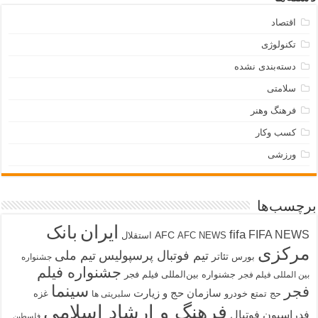
اقتصاد
تکنولوژی
دسته‌بندی نشده
سلامتی
فرهنگ وهنر
کسب وکار
ورزشی
برچسب‌ها
ایران
بانک
fifa
FIFA NEWS
AFC
AFC NEWS
استقلال
مرکزی
تیم فوتبال پرسپولیس
تیم ملی
تئاتر
بورس
جشنواره
جشنواره فیلم
جشنواره بین‌المللی فیلم فجر
بین المللی فیلم فجر
سینما
فجر
سازمان حج و زیارت
حج تمتع
خودرو
غزه
سلبریتی ها
فرهنگ و ارشاد اسلامی
فدراسیون فوتبال
فلسطین