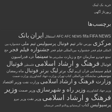
خرید بک لینک
رپورتاژ آگهی
برچسب‌ها
ایران
بانک
fifa
FIFA NEWS
AFC
AFC NEWS
استقلال
مرکزی
تیم فوتبال پرسپولیس
تیم ملی
تئاتر
بورس
جشنواره بین
جشنواره فیلم فجر
جشنواره بین‌المللی فیلم فجر
حج
المللی فیلم فجر
سینما
فدراسیون
سازمان حج و زیارت
تمتع
خودرو
غزه
سلبریتی ها
فرهنگ و ارشاد اسلامی
فوتبال
فوتبال
فلسطین
لیگ برتر فوتبال
لیگ برتر
فیلم سینمایی
ماه رمضان
قرآن کریم
موسیقی
نمایشگاه بین‌المللی کتاب تهران
وزارت جهاد کشاورزی
وزارت صمت
وزارت فرهنگ و ارشاد اسلامی
وزیر اقتصاد
وزارت نفت
وزیر
وزیر راه و شهرسازی
وزیر صمت
وزیر جهاد کشاورزی
فرهنگ و ارشاد اسلامی
وزیر نفت
وزیر نیرو
پرسپولیس
کتاب
کریستیانو رونالدو النصر عربستان