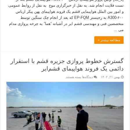
تست فلایت انجام شد. به نقل از خبرگزاری موج به نقل از روابط عمومی
و امور بین الملل هواپیمایی قشم یک فروند هواپیمای پهن پیکر ارباس
A300-۶۰۰ به رجیستر EP-FQM که بعد از انجام چک سنگین توسط
متخصصین فنی و مهندسی قشم ایر در آشیانه “هما” به چرخه پروازی مدام
می …
مطالعه بیشتر »
گسترش خطوط پروازی جزیره قشم با استقرار
دائمی یک‌ فروند هواپیمای قشم‌ایر
بهمن ۲۱, ۱۴۰۲
دیدگاه‌ها
بسته هستند