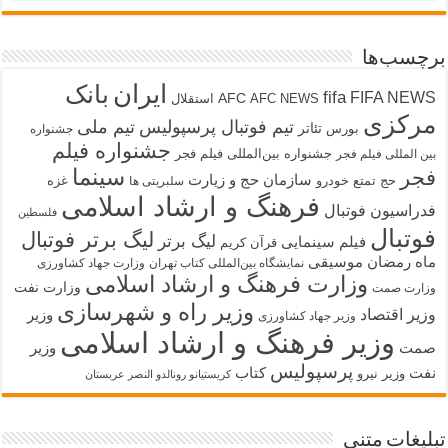
برچسب‌ها
ایران
بانک
fifa
FIFA NEWS
AFC
AFC NEWS
استقلال
مرکزی
تیم فوتبال پرسپولیس
تیم ملی
تئاتر
بورس
جشنواره
جشنواره فیلم
جشنواره بین‌المللی فیلم فجر
بین المللی فیلم فجر
سینما
فجر
سازمان حج و زیارت
حج تمتع
خودرو
غزه
سلبریتی ها
فرهنگ و ارشاد اسلامی
فدراسیون فوتبال
فلسطین
فوتبال
لیگ برتر فوتبال
لیگ برتر
فیلم سینمایی
قرآن کریم
ماه رمضان
موسیقی
نمایشگاه بین‌المللی کتاب تهران
وزارت جهاد کشاورزی
وزارت فرهنگ و ارشاد اسلامی
وزارت نفت
وزارت صمت
وزیر راه و شهرسازی
وزیر اقتصاد
وزیر
وزیر جهاد کشاورزی
وزیر فرهنگ و ارشاد اسلامی
صمت
وزیر
پرسپولیس
نفت
کتاب
وزیر نیرو
کریستیانو رونالدو النصر عربستان
تبلیغات متنی