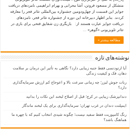
متشکل از مسعود فروتن، آشا محرابی و بهرام ابراهیمی نامزدهای دریافت
جوایز این قسمت از چهل‌ودومین جشنواره بین‌المللی تئاتر فجر را معارفه
کردند. بنابر اظهار دبیرخانه‌ این دوره از جشنواره تئاتر فجر، نامزدهای
دریافت جوایز عبارت هستند از: بازیگری زن شقایق فتحی برای بازی در
تئاتر تلویزیونی «گوهر» …
مطالعه بیشتر »
نوشته‌های تازه
آیا ارتودنسی فقط جنبه زیبایی دارد؟ نگاهی به تأثیر این درمان بر سلامت
دهان، فک و کیفیت زندگی
ربات جوش لیزر؛ چه زمانی سرعت بالا و اعوجاج کم ارزش سرمایه‌گذاری
دارد؟
دندانپزشک زیبایی در کرج؛ قبل از اصلاح لبخند این نکات را بدانید
ایمپلنت دندان در غرب تهران؛ سرمایه‌گذاری برای یک لبخند ماندگار
رنگ کامپوزیت فقط سفید نیست؛ چگونه شیدی انتخاب کنیم که با چهره ما
هماهنگ باشد؟