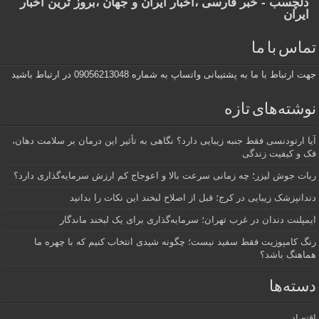
دلچسب - خبر فارسی ،اخبار ایران و جهان ،بروز ترین اخبار
ایران
تماس با ما
جهت ارتباط با ما به پشتیبانی واتساپ به شماره 09056213048 در ارتباط باشید
نوشته‌های تازه
آیا ارتودنسی فقط جنبه زیبایی دارد؟ نگاهی به تأثیر این درمان بر سلامت دهان،
فک و کیفیت زندگی
ربات جوش لیزر؛ چه زمانی سرعت بالا و اعوجاج کم ارزش سرمایه‌گذاری دارد؟
دندانپزشک زیبایی در کرج؛ قبل از اصلاح لبخند این نکات را بدانید
ایمپلنت دندان در غرب تهران؛ سرمایه‌گذاری برای یک لبخند ماندگار
رنگ کامپوزیت فقط سفید نیست؛ چگونه شیدی انتخاب کنیم که با چهره ما
هماهنگ باشد؟
دسته‌ها
اقتصاد