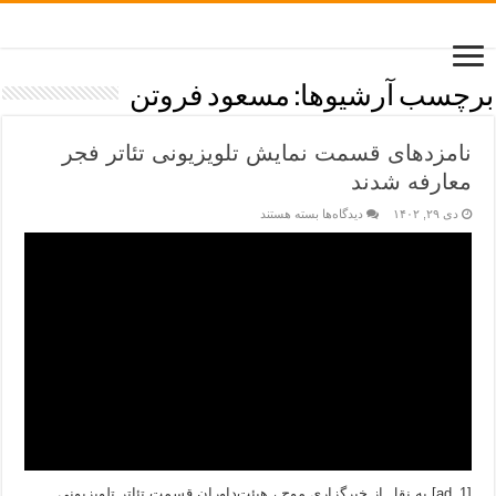
برچسب آرشیوها:
مسعود فروتن
نامزدهای قسمت نمایش تلویزیونی تئاتر فجر
معارفه شدند
دی ۲۹, ۱۴۰۲
دیدگاه‌ها
بسته هستند
[ad_1] به نقل از خبرگزاری موج ، هیئت‌داوران قسمت تئاتر تلویزیونی