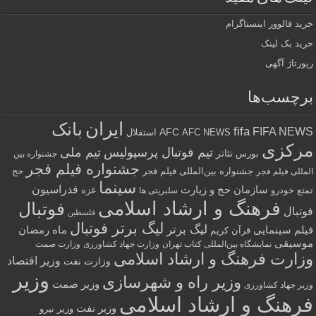
خرید فالوور اینستاگرام
خرید بک لینک
رپورتاژ آگهی
برچسب‌ها
ایران
بانک
fifa
FIFA NEWS
AFC
AFC NEWS
استقلال
مرکزی
تیم فوتبال پرسپولیس
تیم ملی
تئاتر
بورس
جشنواره بین
جشنواره فیلم فجر
جشنواره بین‌المللی فیلم فجر
حج
المللی فیلم فجر
سینما
فدراسیون
سازمان حج و زیارت
تمتع
خودرو
غزه
سلبریتی ها
فرهنگ و ارشاد اسلامی
فوتبال
فوتبال
فلسطین
لیگ برتر فوتبال
لیگ برتر
فیلم سینمایی
ماه رمضان
قرآن کریم
موسیقی
نمایشگاه بین‌المللی کتاب تهران
وزارت جهاد کشاورزی
وزارت صمت
وزارت فرهنگ و ارشاد اسلامی
وزیر اقتصاد
وزارت نفت
وزیر
وزیر راه و شهرسازی
وزیر صمت
وزیر جهاد کشاورزی
فرهنگ و ارشاد اسلامی
وزیر نفت
وزیر نیرو