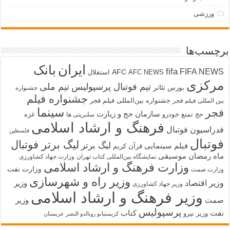
ورزشی
برچسب‌ها
ایران
بانک
fifa
FIFA NEWS
AFC
AFC NEWS
استقلال
مرکزی
تیم فوتبال پرسپولیس
تیم ملی
تئاتر
بورس
جشنواره
جشنواره فیلم
جشنواره بین‌المللی فیلم فجر
بین المللی فیلم فجر
سینما
فجر
سازمان حج و زیارت
حج تمتع
خودرو
غزه
سلبریتی ها
فرهنگ و ارشاد اسلامی
فدراسیون فوتبال
فلسطین
فوتبال
لیگ برتر فوتبال
لیگ برتر
فیلم سینمایی
قرآن کریم
ماه رمضان
موسیقی
نمایشگاه بین‌المللی کتاب تهران
وزارت جهاد کشاورزی
وزارت فرهنگ و ارشاد اسلامی
وزارت نفت
وزارت صمت
وزیر راه و شهرسازی
وزیر اقتصاد
وزیر
وزیر جهاد کشاورزی
وزیر فرهنگ و ارشاد اسلامی
صمت
وزیر
پرسپولیس
نفت
کتاب
وزیر نیرو
کریستیانو رونالدو النصر عربستان