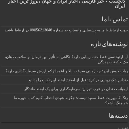
دلچسب - خبر فارسی ،اخبار ایران و جهان ،بروز ترین اخبار
ایران
تماس با ما
جهت ارتباط با ما به پشتیبانی واتساپ به شماره 09056213048 در ارتباط باشید
نوشته‌های تازه
آیا ارتودنسی فقط جنبه زیبایی دارد؟ نگاهی به تأثیر این درمان بر سلامت دهان،
فک و کیفیت زندگی
ربات جوش لیزر؛ چه زمانی سرعت بالا و اعوجاج کم ارزش سرمایه‌گذاری دارد؟
دندانپزشک زیبایی در کرج؛ قبل از اصلاح لبخند این نکات را بدانید
ایمپلنت دندان در غرب تهران؛ سرمایه‌گذاری برای یک لبخند ماندگار
رنگ کامپوزیت فقط سفید نیست؛ چگونه شیدی انتخاب کنیم که با چهره ما
هماهنگ باشد؟
دسته‌ها
اقتصاد