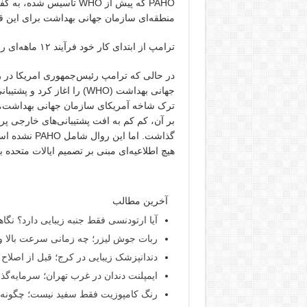
PAHO که پیش از WHO تأسی
منطقه‌ای سازمان جهانی بهداشت برای این قا
ترامپ از ابتدای کار خود فرآیند ۱۲ ماهه‌ای را برای خروج از WHO اغاز کرد و علاوه
در حالی که ترامپ رئیس‌جمهوری امریکا در
جهانی بهداشت (WHO) را اغاز
ترک شاخه آمریکای سازمان جهانی بهداشت، یعنی سازم
بر آن، کم کم به افت پشتیبانی‌های خارجی پرد
هیچ اطلاعیه‌ای مبنی بر تصمیم ایالات متحده برای خروج از PAHO
آخرین مطالب
آیا ارتودنسی فقط جنبه زیبایی دارد؟ نگا
ربات جوش لیزر؛ چه زمانی سرعت بالا و
دندانپزشک زیبایی در کرج؛ قبل از اصلاح ل
ایمپلنت دندان در غرب تهران؛ سرمایه‌گذا
رنگ کامپوزیت فقط سفید نیست؛ چگونه شی