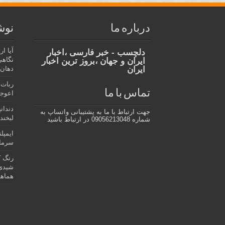
درباره ما
نوش
آیا ا
دلچسب - خبر فارسی ،اخبار
نگاهی
ایران و جهان ،بروز ترین اخبار
ایران
دهان،
ربات 
تماس با ما
اعوجا
دندان
جهت ارتباط با ما به پشتیبانی واتساپ به
لبخند 
شماره 09056213048 در ارتباط باشید
ایمپل
سرمای
رنگ ک
شیدی 
هماهن