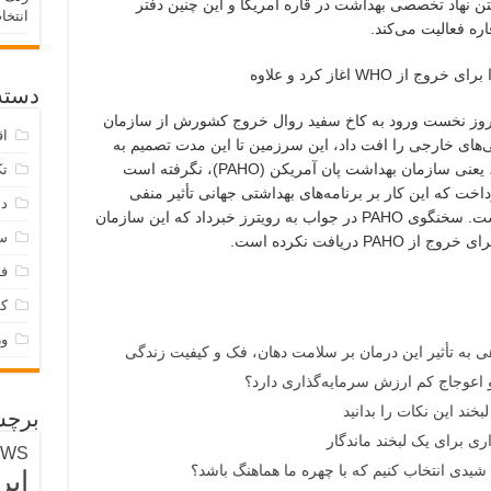
س شده، به گفتن نهاد تخصصی بهداشت در قاره آمریکا و این چنین دفتر
انتخا
ره فعالیت می‌کند.
دسته‌
 روز نخست ورود به کاخ سفید روال خروج کشورش از سازمان
اق
 کرد و پشتیبانی‌های خارجی را افت داد، این سرزمین تا این مدت تصمیم به
ان بهداشت پان آمریکن (PAHO)، نگرفته است
تک
اخت که این کار بر برنامه‌های بهداشتی جهانی تأثیر منفی
دس
گذاشت. اما این روال شامل PAHO نشده است. سخنگوی PAHO در جواب به رویترز خبرداد که این سازمان
س
 دریافت نکرده است.
فر
ک
و
هی به تأثیر این درمان بر سلامت دهان، فک و کیفیت زندگی
 اعوجاج کم ارزش سرمایه‌گذاری دارد؟
بخند این نکات را بدانید
برچس
ری برای یک لبخند ماندگار
EWS
دی انتخاب کنیم که با چهره ما هماهنگ باشد؟
ایر