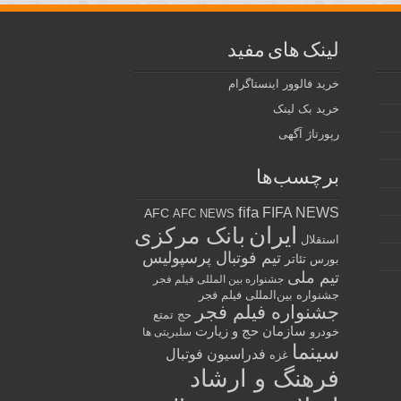
لینک های مفید
خرید فالوور اینستاگرام
خرید بک لینک
رپورتاژ آگهی
برچسب‌ها
fifa
FIFA NEWS
AFC
AFC NEWS
ایران
بانک مرکزی
استقلال
تیم فوتبال پرسپولیس
تئاتر
بورس
تیم ملی
جشنواره بین المللی فیلم فجر
جشنواره بین‌المللی فیلم فجر
جشنواره فیلم فجر
حج تمتع
سازمان حج و زیارت
خودرو
سلبریتی ها
سینما
فدراسیون فوتبال
غزه
فرهنگ و ارشاد