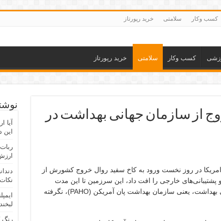
کسب وکار
سلامتی
خرید رپورتاز
زشی
کسب وکار
سلامتی
خرید رپورتاز
نوشته
روج از سازمان جهانی بهداشت در
آیا ا
این د
ربات 
ارزش 
مریکا در روز نخست ورود به کاخ سفید روال خروج کشورش از
دندان
نکات 
شت (WHO) را اغاز کرد و پشتیبانی‌های خارجی را افت داد، این سرزمین تا این مدت
تصمیم به ترک شاخه آمریکای سازمان جهانی بهداشت، یعنی سازمان بهداشت پان آمریکن (PAHO)، نگرفته
ایمپل
لبخند
رنگ 