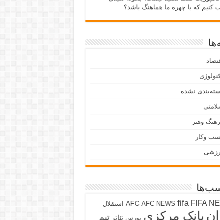
ب کنیم که با چهره ما هماهنگ باشد؟
ها
تصاد
نولوژی
ته‌بندی نشده
لامتی
هنگ وهنر
سب وکار
رزشی
ب‌ها
fifa
FIFA N
AFC
AFC NEWS
استقلال
ان
بانک مرکزی
تیم
تئاتر
بورس