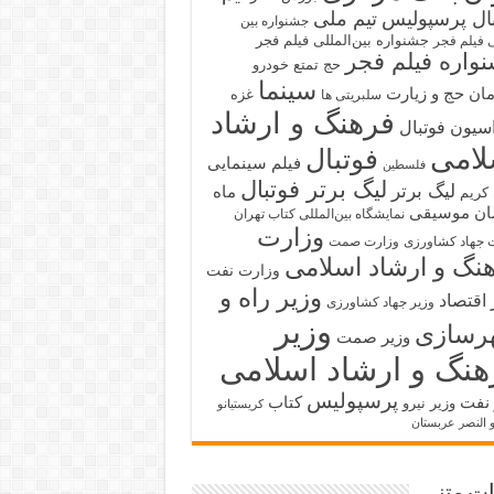
بال پرسپولیس
تیم ملی
جشنواره بین
جشنواره بین‌المللی فیلم فجر
ی فیلم فجر
واره فیلم فجر
حج تمتع
خودرو
سینما
ان حج و زیارت
غزه
سلبریتی ها
فرهنگ و ارشاد
سیون فوتبال
لامی
فوتبال
فیلم سینمایی
فلسطین
لیگ برتر فوتبال
لیگ برتر
ماه
کریم
ان
موسیقی
نمایشگاه بین‌المللی کتاب تهران
وزارت
 جهاد کشاورزی
وزارت صمت
نگ و ارشاد اسلامی
وزارت نفت
وزیر راه و
 اقتصاد
وزیر جهاد کشاورزی
وزیر
رسازی
وزیر صمت
هنگ و ارشاد اسلامی
پرسپولیس
 نفت
کتاب
وزیر نیرو
کریستیانو
و النصر عربستان