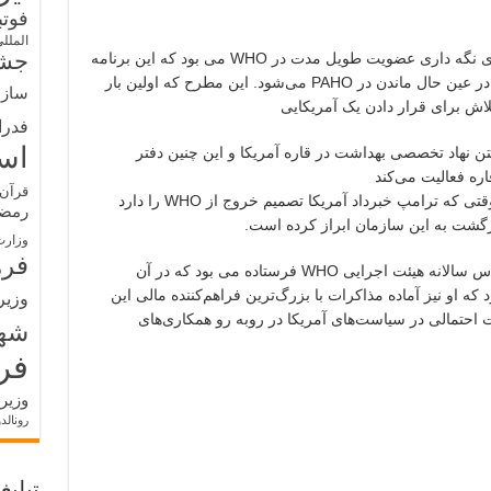
فوت
الملل
جشن
ترامپ در حال بازدید یک برنامه اصلاحات برای نگه داری عضویت طویل مدت در WHO می بود که این برنامه
شامل خروج از این سازمان مستقر در ژنو و در عین حال ماندن در PAHO می‌شود. این مطرح که اولین بار
سازم
ش برای قرار دادن یک آمریکایی
فدرا
اس
س شده، به گفتن نهاد تخصصی بهداشت در قاره آمریکا و این چنین دفتر
ره فعالیت می‌کند
قرآن 
در رأس سازمان جهانی بهداشت می‌شد. از وقتی که ترامپ خبرداد آمریکا تصمیم خروج از WHO را دارد
رمض
رگشت به این سازمان ابراز کرده است.
وزارت
فره
در همین جهت، آمریکا به تازگی هیئتی به اجلاس سالانه هیئت اجرایی WHO فرستاده می بود که در آن
رکل WHO، پافشاری کرد که او نیز آماده مذاکرات با بزرگ‌ترین فراهم‌کننده مالی این
وزیر
 احتمالی در سیاست‌های آمریکا در روبه رو همکاری‌های
شه
فر
وزیر
رونالد