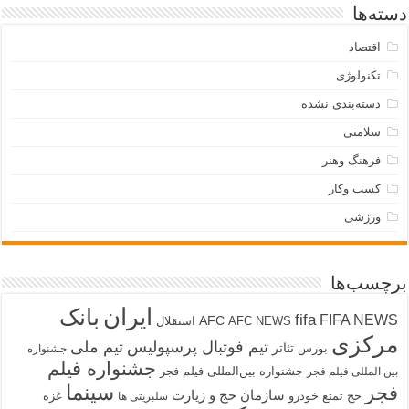
دسته‌ها
اقتصاد
تکنولوژی
دسته‌بندی نشده
سلامتی
فرهنگ وهنر
کسب وکار
ورزشی
برچسب‌ها
ایران
بانک
fifa
FIFA NEWS
AFC
AFC NEWS
استقلال
مرکزی
تیم فوتبال پرسپولیس
تیم ملی
تئاتر
بورس
جشنواره
جشنواره فیلم
جشنواره بین‌المللی فیلم فجر
بین المللی فیلم فجر
سینما
فجر
سازمان حج و زیارت
حج تمتع
خودرو
غزه
سلبریتی ها