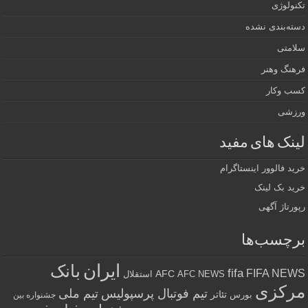
تکنولوژی
دسته‌بندی نشده
سلامتی
فرهنگ وهنر
کسب وکار
ورزشی
لینک های مفید
خرید فالوور اینستاگرام
خرید بک لینک
رپورتاژ آگهی
برچسب‌ها
ایران
بانک
fifa
FIFA NEWS
AFC
AFC NEWS
استقلال
مرکزی
تیم فوتبال پرسپولیس
تیم ملی
تئاتر
بورس
جشنواره بین