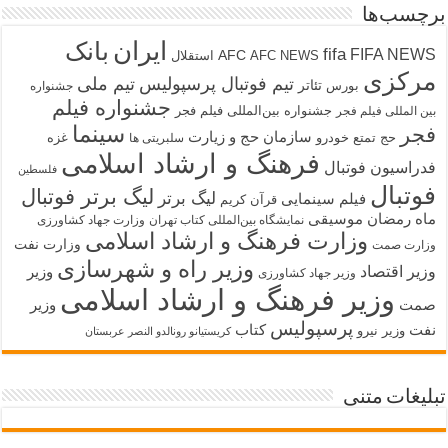
برچسب‌ها
ایران
بانک
fifa
FIFA NEWS
AFC
AFC NEWS
استقلال
مرکزی
تیم فوتبال پرسپولیس
تیم ملی
تئاتر
بورس
جشنواره
جشنواره فیلم
جشنواره بین‌المللی فیلم فجر
بین المللی فیلم فجر
سینما
فجر
سازمان حج و زیارت
حج تمتع
خودرو
غزه
سلبریتی ها
فرهنگ و ارشاد اسلامی
فدراسیون فوتبال
فلسطین
فوتبال
لیگ برتر فوتبال
لیگ برتر
فیلم سینمایی
قرآن کریم
ماه رمضان
موسیقی
نمایشگاه بین‌المللی کتاب تهران
وزارت جهاد کشاورزی
وزارت فرهنگ و ارشاد اسلامی
وزارت نفت
وزارت صمت
وزیر راه و شهرسازی
وزیر اقتصاد
وزیر
وزیر جهاد کشاورزی
وزیر فرهنگ و ارشاد اسلامی
صمت
وزیر
پرسپولیس
نفت
کتاب
وزیر نیرو
کریستیانو رونالدو النصر عربستان
تبلیغات متنی