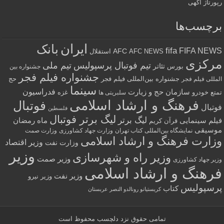
رپورتاژ آگهی
برچسب‌ها
ایران
بانک
fifa
FIFA NEWS
AFC
AFC NEWS
استقلال
مرکزی
تیم فوتبال پرسپولیس
تیم ملی
تئاتر
بورس
جشنواره بین
جشنواره فیلم فجر
جشنواره بین‌المللی فیلم فجر
حج
المللی فیلم فجر
سینما
فدراسیون
سازمان حج و زیارت
تمتع
خودرو
غزه
سلبریتی ها
فرهنگ و ارشاد اسلامی
فوتبال
فوتبال
فلسطین
لیگ برتر فوتبال
لیگ برتر
فیلم سینمایی
ماه رمضان
قرآن کریم
موسیقی
نمایشگاه بین‌المللی کتاب تهران
وزارت جهاد کشاورزی
وزارت صمت
وزارت فرهنگ و ارشاد اسلامی
وزیر اقتصاد
وزارت نفت
وزیر
وزیر راه و شهرسازی
وزیر صمت
وزیر جهاد کشاورزی
فرهنگ و ارشاد اسلامی
وزیر نفت
وزیر نیرو
پرسپولیس
کتاب
کریستیانو رونالدو النصر عربستان
تمامی حقوق نزد
دلچسب
محفوظ است