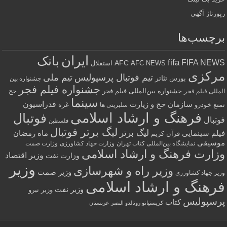
رپورتاژ آگهی
برچسب‌ها
ایران
بانک
fifa
FIFA NEWS
AFC
AFC NEWS
استقلال
مرکزی
تیم فوتبال پرسپولیس
تیم ملی
تئاتر
بورس
جشنواره بین
جشنواره فیلم فجر
جشنواره بین‌المللی فیلم فجر
حج
المللی فیلم فجر
سینما
فدراسیون
سازمان حج و زیارت
تمتع
خودرو
غزه
سلبریتی ها
فرهنگ و ارشاد اسلامی
فوتبال
فوتبال
فلسطین
لیگ برتر فوتبال
لیگ برتر
فیلم سینمایی
ماه رمضان
قرآن کریم
موسیقی
نمایشگاه بین‌المللی کتاب تهران
وزارت جهاد کشاورزی
وزارت صمت
وزارت فرهنگ و ارشاد اسلامی
وزیر اقتصاد
وزارت نفت
وزیر
وزیر راه و شهرسازی
وزیر صمت
وزیر جهاد کشاورزی
فرهنگ و ارشاد اسلامی
وزیر نفت
وزیر نیرو
پرسپولیس
کتاب
کریستیانو رونالدو النصر عربستان