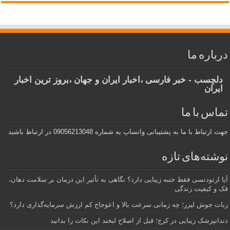
درباره ما
دلچسب - خبر فارسی ،اخبار ایران و جهان ،بروز ترین اخبار
ایران
تماس با ما
جهت ارتباط با ما به پشتیبانی واتساپ به شماره 09056213048 در ارتباط باشید
نوشته‌های تازه
آیا ارتودنسی فقط جنبه زیبایی دارد؟ نگاهی به تأثیر این درمان بر سلامت دهان،
فک و کیفیت زندگی
ربات جوش لیزر؛ چه زمانی سرعت بالا و اعوجاج کم ارزش سرمایه‌گذاری دارد؟
دندانپزشک زیبایی در کرج؛ قبل از اصلاح لبخند این نکات را بدانید