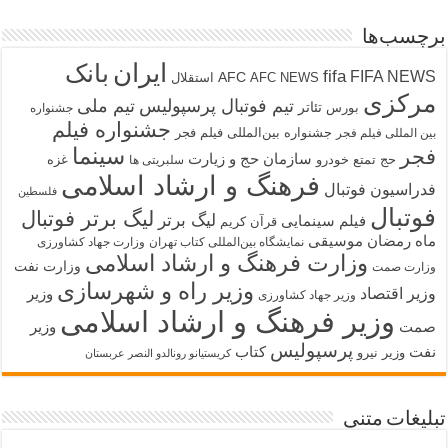
برچسب‌ها
ایران
بانک
fifa
FIFA NEWS
AFC
AFC NEWS
استقلال
مرکزی
تیم فوتبال پرسپولیس
تیم ملی
تئاتر
بورس
جشنواره
جشنواره فیلم
جشنواره بین‌المللی فیلم فجر
بین المللی فیلم فجر
سینما
فجر
سازمان حج و زیارت
حج تمتع
خودرو
غزه
سلبریتی ها
فرهنگ و ارشاد اسلامی
فدراسیون فوتبال
فلسطین
فوتبال
لیگ برتر فوتبال
لیگ برتر
فیلم سینمایی
قرآن کریم
ماه رمضان
موسیقی
نمایشگاه بین‌المللی کتاب تهران
وزارت جهاد کشاورزی
وزارت فرهنگ و ارشاد اسلامی
وزارت نفت
وزارت صمت
وزیر راه و شهرسازی
وزیر اقتصاد
وزیر
وزیر جهاد کشاورزی
وزیر فرهنگ و ارشاد اسلامی
صمت
وزیر
پرسپولیس
نفت
کتاب
وزیر نیرو
کریستیانو رونالدو النصر عربستان
تبلیغات متنی