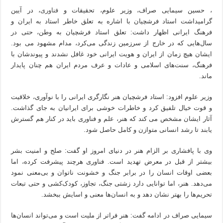
، حسین سیمایی صراف، وزیر علوم، تحقیقات و
فناوری
، در آیین
گرامیداشت استاد فرشچیان با اشاره به تعلق خاطر استاد به ایران و
فرهنگ ایرانی اظهار داشت: تعلق استاد فرشچیان به وطن، حتی در
سال‌هایی که در خارج از سرزمین زندگی می‌کرد، مدام مشهود می بود.
ایشان هیچ زمان از ایران و هویت ایرانی خود غافل نشدند و پیوندشان با
فرهنگ، سنت‌های اسلامی و عادات و عرف مردم ایران هم چنان پایدار
ماند.
وزیر علوم افزود: استاد فرشچیان هنر نگارگری ایرانی را با نوآوری، خلاقیت
و قوت خیال تلفیق کرد و خاطرات خوشی برای ایرانیان به جای گذاشت.
آثار ایشان مشخص می کند که هنر، علم و فناوری باید در کنار هم گسترش
یابند تا رشد انسانی متوازن و کامل حاصل شود.
وی با پافشاری بر الزام هنر در دنیای امروز او گفت: صلح و امنیت بشر
بیشتر از قبل در معرض تهدید است. فناوری هرچند پیشرفت کرده، اما
بعضی اوقات انسان را در برابر جنگ و خشونت ناتوان و بی‌معنی نمود
می‌دهد. هنر، اما توانایی دارد زشتی جنگ، تجاوز، کودک‌کشی و حتی تبعات
تحریم‌ها را بهتر نشان دهد و به انسان‌ها معنی و اسایش ببخشد.
سیمایی صراف در ادامه گفت: هنر فراتر از ملیت است و می‌تواند انسان‌ها