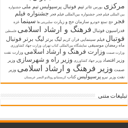
مرکزی
تیم فوتبال پرسپولیس
تیم ملی
تئاتر
بورس
جشنواره
جشنواره فیلم
جشنواره بین‌المللی فیلم فجر
بین المللی فیلم فجر
سینما
فجر
سازمان حج و زیارت
حج تمتع
خودرو
غزه
سلبریتی ها
فرهنگ و ارشاد اسلامی
فدراسیون فوتبال
فلسطین
فوتبال
لیگ برتر فوتبال
لیگ برتر
فیلم سینمایی
قرآن کریم
ماه رمضان
موسیقی
نمایشگاه بین‌المللی کتاب تهران
وزارت جهاد کشاورزی
وزارت فرهنگ و ارشاد اسلامی
وزارت نفت
وزارت صمت
وزیر راه و شهرسازی
وزیر اقتصاد
وزیر
وزیر جهاد کشاورزی
وزیر فرهنگ و ارشاد اسلامی
صمت
وزیر
پرسپولیس
نفت
کتاب
وزیر نیرو
کریستیانو رونالدو النصر عربستان
تبلیغات متنی