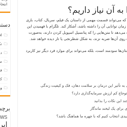
انتخا
ه آن نیاز داریم؟
که می‌تواند قسمت مهمی از داستان یک فیلم، سریال، کتاب، بازی
دسته‌
زمان توانایی آن را داشته باشد، آشکار کند. تلگرام با فهمیدن این
زه می‌دهد تا متن‌هایی را که پتانسیل اسپویل کردن دارند، به‌صورت
اق
ه روی آن‌ها ضربه نزند، به شکل شطرنجی یا تار دیده خواهد شد.
تک
تان‌ها سودمند است، بلکه می‌تواند برای موارد فرد دیگر نیز کاربرد
دس
س
فر
ک
 به تأثیر این درمان بر سلامت دهان، فک و کیفیت زندگی
و
وجاج کم ارزش سرمایه‌گذاری دارد؟
د این نکات را بدانید
برچس
 برای یک لبخند ماندگار
ی انتخاب کنیم که با چهره ما هماهنگ باشد؟
EWS
ایر