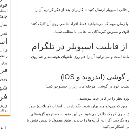
فوت
 قالب اسپویلر ارسال کنید تا کاربران بعد از فکر کردن، آن را
الملل
جشن
یا زمان مهم که می‌خواهید فقط افراد خاصی روی آن کلیک کنند.
سازم
ی و تشویق گیرندگان به تعامل با مطلب شما.
فدرا
اس
 قابلیت اسپویلر در تلگرام
قرآن 
رمض
ساده است و می‌توانید آن را هم روی تلفنهای هوشمند و هم روی
وزارت
فره
وشی (اندروید و iOS)
وزیر
شه
طلب خود در گوشی، مرحله های زیر را جستوجو کنید:
فر
رد نظر را در کادر چت بنویسید.
وزیر
ن که می‌خواهید نهان شود، نگه دارید تا انتخاب (هایلایت) شود.
رونالد
ک منوی کوچک ظاهر می‌شود. در این منو، به جستوجو گزینه‌های
ی همانند B (Bold), I (Italic) و غیره بگردید. اگر این گزینه‌ها را ندیدید، طبق معمولً با لمس فلش یا
ی اشکار می‌کنید.