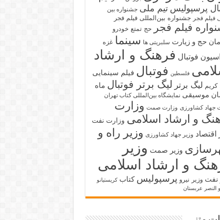
بال پرسپولیس
تیم ملی
جشنواره بین
جشنواره بین‌المللی فیلم فجر
ی فیلم فجر
واره فیلم فجر
حج تمتع
خودرو
سینما
ان حج و زیارت
غزه
سلبریتی ها
فرهنگ و ارشاد
سیون فوتبال
لامی
فوتبال
فیلم سینمایی
فلسطین
لیگ برتر فوتبال
لیگ برتر
ماه
کریم
ان
موسیقی
نمایشگاه بین‌المللی کتاب تهران
وزارت
 جهاد کشاورزی
وزارت صمت
نگ و ارشاد اسلامی
وزارت نفت
وزیر راه و
 اقتصاد
وزیر جهاد کشاورزی
وزیر
رسازی
وزیر صمت
هنگ و ارشاد اسلامی
پرسپولیس
 نفت
کتاب
وزیر نیرو
کریستیانو
و النصر عربستان