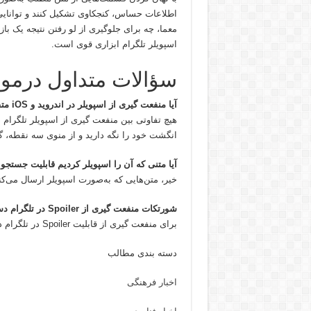
اطلاعات حساس، کنجکاوی تشکیل کنند و توانایی
معما، چه برای جلوگیری از لو رفتن نتیجه یک با
اسپویلر تلگرام ابزاری قوی است.
سؤالات متداول درمور
آیا منفعت گیری از اسپویلر در اندروید و iOS متفاوت است؟
انگشت خود را نگه دارید و از منوی سه نقطه، گزینه Spoiler را انتخا
آیا متنی که آن را اسپویلر کردیم قابلیت جستجو 
خیر، متن‌هایی که به‌صورت اسپویلر ارسال می‌کنی
شورتکات منفعت گیری از Spoiler در تلگرام دسکتاپ چیست؟
برای منفعت گیری از قابلیت Spoiler در تلگرام دسکتاپ کافیست از کلید ترکیبی Ctrl+Shift+P منفعت گیری کنیم.
دسته بندی مطالب
اخبار فرهنگی