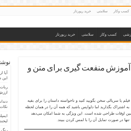
کسب وکار
سلامتی
خرید رپورتاز
زشی
کسب وکار
سلامتی
خرید رپورتاز
نوشته
آموزش منفعت گیری برای متن و
آیا ا
این د
ربات 
ارزش 
فیلم یا سریالی سخن بگویید کنید و ناخواسته داستان را برای بقیه
دندان
نکات 
ا به اشتراک بگذارید اما دلواپس باشید که همه آن را در همان لحظه
ی همین اوقات طراحی شده است. این ویژگی به شما امکان می‌دهد
ایمپل
تنها در صورت تمایل آن را با لمس کردن ببیند.
لبخند
رنگ 