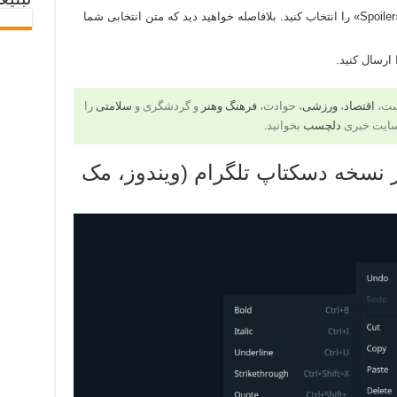
تبلیغ
از بین گزینه‌های حاضر، «Spoiler» را انتخاب کنید. بلافاصله خواهید دید که متن انتخابی شما
ارسال کنید.
است،
اقتصاد
،
ورزشی
، حوادث،
فرهنگ وهنر
و گردشگری و
سلامتی
را
سایت خبری
دلچسب
بخوانید.
ر نسخه دسکتاپ تلگرام (ویندوز، مک