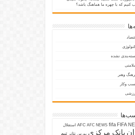
ب کنیم که با چهره ما هماهنگ باشد؟
ها
تصاد
نولوژی
ته‌بندی نشده
لامتی
هنگ وهنر
سب وکار
رزشی
ب‌ها
fifa
FIFA N
AFC
AFC NEWS
استقلال
ان
بانک مرکزی
تیم
تئاتر
بورس