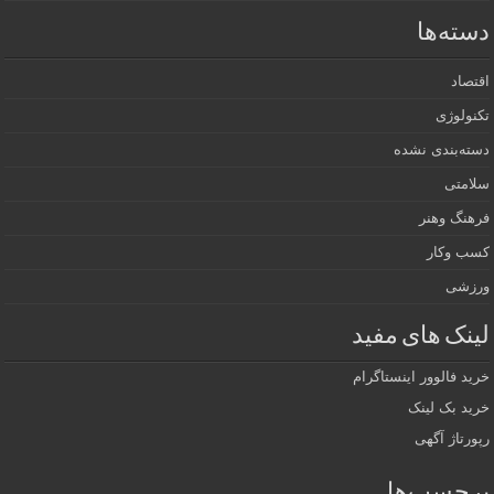
ته‌ها
صاد
ولوژی
ه‌بندی نشده
امتی
هنگ وهنر
ب وکار
زشی
نک های مفید
د فالوور اینستاگرام
د بک لینک
رتاژ آگهی
چسب‌ها