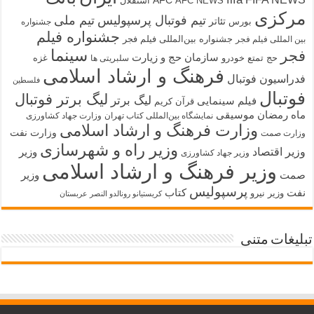
AFC
AFC NEWS
استقلال
رکزی
تیم فوتبال پرسپولیس
تیم ملی
تئاتر
بورس
جشنواره
جشنواره فیلم
جشنواره بین‌المللی فیلم فجر
ین المللی فیلم فجر
سینما
جر
سازمان حج و زیارت
حج تمتع
خودرو
غزه
سلبریتی ها
فرهنگ و ارشاد اسلامی
دراسیون فوتبال
فلسطین
وتبال
لیگ برتر فوتبال
لیگ برتر
فیلم سینمایی
قرآن کریم
اه رمضان
موسیقی
نمایشگاه بین‌المللی کتاب تهران
وزارت جهاد کشاورزی
وزارت فرهنگ و ارشاد اسلامی
وزارت نفت
زارت صمت
وزیر راه و شهرسازی
زیر اقتصاد
وزیر
وزیر جهاد کشاورزی
وزیر فرهنگ و ارشاد اسلامی
مت
وزیر
پرسپولیس
فت
کتاب
وزیر نیرو
کریستیانو رونالدو النصر عربستان
لیغات متنی