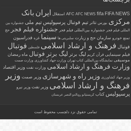
ایران
بانک
fifa
FIFA NE
AFC
AFC NEWS
استقلال
رکزی
تیم فوتبال پرسپولیس
تیم ملی
تئاتر
بورس
جشنواره بین
جشنواره فیلم فجر
جشنواره بین‌المللی فیلم فجر
حج
للی فیلم فجر
سینما
فدراسیون
سازمان حج و زیارت
ع
خودرو
غزه
سلبریتی ها
فرهنگ و ارشاد اسلامی
فوتبال
تبال
فلسطین
لیگ برتر فوتبال
لیگ برتر
لم سینمایی
ماه رمضان
قرآن کریم
سیقی
نمایشگاه بین‌المللی کتاب تهران
وزارت جهاد کشاورزی
وزارت صمت
ارت فرهنگ و ارشاد اسلامی
وزیر اقتصاد
وزارت نفت
وزیر
وزیر راه و شهرسازی
وزیر صمت
ر جهاد کشاورزی
رهنگ و ارشاد اسلامی
وزیر نفت
وزیر نیرو
سپولیس
کتاب
کریستیانو رونالدو النصر عربستان
تمامی حقوق نزد
دلچسب
محفوظ است