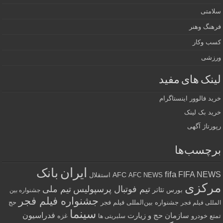
سلامتی
فرهنگ وهنر
کسب وکار
ورزشی
لینک های مفید
خرید فالوور اینستاگرام
خرید بک لینک
رپورتاژ آگهی
برچسب‌ها
ایران
بانک
fifa
FIFA NEWS
AFC
AFC NEWS
استقلال
مرکزی
تیم فوتبال پرسپولیس
تیم ملی
تئاتر
بورس
جشنواره بین
جشنواره فیلم فجر
جشنواره بین‌المللی فیلم فجر
حج
المللی فیلم فجر
سینما
فدراسیون
سازمان حج و زیارت
تمتع
خودرو
غزه
سلبریتی ها