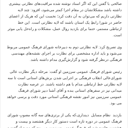
صالحی با گفتن این که اگر اسناد نوشته شده مراقبت‌های نظارتی بیشتری
داشته باشد مشکلاتشان در مقام اجرا کمتر می‌شود، افزود: چند لایه
نظارتی داریم که می‌توان به آن دقت کرد؛ نخست این که هریک از اعضای
حاضر در شورا رابطِ یک استان باشند که لایه نظارتی است. این خط
ارتباطی مستمر، حتما برای بازدید روال عمل، مشکلات و راه‌حل یابی موثر
است.
وی تصریح کرد: لایه نظارتی دوم به دبیرخانه شورای فرهنگ عمومی مربوط
می‌شود و باید اداره مشخصی برای نظارت بر اجرای نقشه‌های مهندسی
فرهنگی درنظر گرفته شود و گزارش‌گیری مدام داشته باشد.
رئیس شورای فرهنگ عمومی سرزمین او گفت: مرحله دیگر نظارت عالی
شورای‌عالی انقلاب فرهنگی بر اجرایی شدن برش‌های استانی است تا سه
لایه نظارتی خط ارتباطی مدام با هم داشته باشند. در عرصه نظارت
میدانی نیز در سفرهای استانی بنده و آقای آشنا دبیر شورای فرهنگ
عمومی سرزمین نیز امور نقشه فرهنگی استانی مورد دقت و برسی خواهد
می بود.
بازدید نظام مسایل دینداری،که یکی از برتری‌های سه گانه مصوبِ شورای
فرهنگ عمومی در دوره تازه است دستور کار‌ِ دیگرِ هشتصد و بیست و
هشتمین جلسه شورای فرهنگ عمومی سرزمین می بود که مورد او گفت و