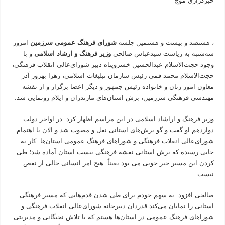
خبرگزاری موج
​،‌ هشتصد و بیست و هشتمین جلسه
شورای فرهنگ عمومی سرزمین
امروز
سه‌شنبه به ریاست سیدعباس صالحی
وزیر فرهنگ و ارشاد اسلامی
و با
وجود حجت‌الاسلام عبدالحسین خسروپناه دبیر شورای‌عالی انقلاب فرهنگی،
حجت‌الاسلام محمد قمی رئیس سازمان تبلیغات اسلامی، زهرا بهروز آذر
معاون امور زنان و خانواده رئیس جمهور و دیگر اعضا برگزار و از نقشه
مهندسی فرهنگی سرزمین، برش استان‌های مازندران و‌ ایلام رونمایی شد.
وزیر فرهنگ و اراشاد اسلامی در این مراسم اظهار کرد: در اواخر دولت
دوازدهم او گفت و گو برش‌های استانی نقل و مصوب شد و الان با اهتمام
شورای‌عالی انقلاب فرهنگی و شوراهای فرهنگ عمومی استان‌ها کار به
جایی رسیده که برش استانی نقشه فرهنگی بیست استان آماده شد؛ طی
کردن این مسیر خبر خوبی می بود یقیناً هیچ امر انسانی خالی از نقص
نیست.
صالحی افزود: به سهم خودم برای طی شدن قدم‌هایی که مسیر فرهنگی
استانی را نمایان می‌کند قدردان دبیرخانه شورای‌عالی انقلاب فرهنگی و
شوراهای فرهنگ عمومی در استان‌ها هستم که با تلاش نخبگانی و مدیریتی