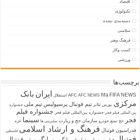
اقتصاد
تکنولوژی
دسته‌بندی نشده
سلامتی
فرهنگ وهنر
کسب وکار
ورزشی
برچسب‌ها
ایران
بانک
fifa
FIFA NEWS
AFC
AFC NEWS
استقلال
مرکزی
تیم فوتبال پرسپولیس
تیم ملی
تئاتر
بورس
جشنواره
جشنواره فیلم
جشنواره بین‌المللی فیلم فجر
بین المللی فیلم فجر
سینما
فجر
سازمان حج و زیارت
حج تمتع
خودرو
غزه
سلبریتی ها
فرهنگ و ارشاد اسلامی
فدراسیون فوتبال
فلسطین
فوتبال
لیگ برتر فوتبال
لیگ برتر
فیلم سینمایی