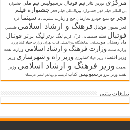
مرکزی
تیم فوتبال پرسپولیس
تیم ملی
تئاتر
بورس
جشنواره
جشنواره فیلم
جشنواره بین‌المللی فیلم فجر
بین المللی فیلم فجر
سینما
فجر
سازمان حج و زیارت
حج تمتع
خودرو
غزه
سلبریتی ها
فرهنگ و ارشاد اسلامی
فدراسیون فوتبال
فلسطین
فوتبال
لیگ برتر فوتبال
لیگ برتر
فیلم سینمایی
قرآن کریم
ماه رمضان
موسیقی
نمایشگاه بین‌المللی کتاب تهران
وزارت جهاد کشاورزی
وزارت فرهنگ و ارشاد اسلامی
وزارت نفت
وزارت صمت
وزیر راه و شهرسازی
وزیر اقتصاد
وزیر
وزیر جهاد کشاورزی
وزیر فرهنگ و ارشاد اسلامی
صمت
وزیر
پرسپولیس
نفت
کتاب
وزیر نیرو
کریستیانو رونالدو النصر عربستان
تبلیغات متنی