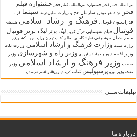
جشنواره فیلم
جشنواره بین‌المللی فیلم فجر
بین المللی فیلم فجر
سینما
فجر
سازمان حج و زیارت
حج تمتع
خودرو
غزه
سلبریتی ها
فرهنگ و ارشاد اسلامی
فدراسیون فوتبال
فلسطین
فوتبال
لیگ برتر فوتبال
لیگ برتر
فیلم سینمایی
قرآن کریم
ماه رمضان
موسیقی
نمایشگاه بین‌المللی کتاب تهران
وزارت جهاد کشاورزی
وزارت فرهنگ و ارشاد اسلامی
وزارت نفت
وزارت صمت
وزیر راه و شهرسازی
وزیر اقتصاد
وزیر
وزیر جهاد کشاورزی
وزیر فرهنگ و ارشاد اسلامی
صمت
وزیر
پرسپولیس
نفت
کتاب
وزیر نیرو
کریستیانو رونالدو النصر عربستان
تبلیغات متنی
درباره ما