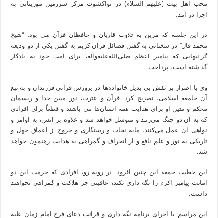
محب اهل بیت (علیهم السلام) در نواکشوت مرکز سرزمین موریتانی به
اجرا در آمد.
در این جلسه که مزین به تلاوت قاریان و حافظان قرآن می بود، “شیخ
محمد فال” در سخنانی به گفتن فضائل قرآن کریم به گفتن یکی از دو ودیعه
گرانبهایی که پیامبر اعظم صلی‌الله‌علیه‌وآله، برای امت خود به یادگار
گذاشته است، پرداخت.
وی با اصرار بر نقش بی بدیل خانواده‌ها در پرورش قرآنی فرزندان و به تبع
آن جامعه اسلامی، تصریح کرد: قرآن و عترت، نور مبین خدا و ریسمان
محکم و متین او برای هدایت همه انسان‌ها می باشند و قطعاً برای افرادی
که به آن دو چنگ می‌زنند و متوسل خواهد شد و علاوه بر انس، به اوامر و
نواهی آن عمل می‌کنند، مایه نجات و رستگاری و خروج از اعماق جهل و
تاریکی به نور و علم نافع و از انحراف و گمراهی به هدایت رهنمون خواهد
شد.
این خطیب جمعه این چنین افزود: در روبه رو، افرادی که حرمت این دو
امانت پیامبر اکرم را نگه داری نکند، عاقبتی جز هلاکت و گمراهی نخواهند
داشت.
این مراسم با اجرای برنامه نگه داری و قرائت دعای فرج امام زمان علیه