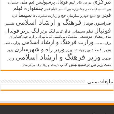
مرکزی
تیم فوتبال پرسپولیس
تیم ملی
تئاتر
بورس
جشنواره
جشنواره فیلم
جشنواره بین‌المللی فیلم فجر
بین المللی فیلم فجر
سینما
فجر
سازمان حج و زیارت
حج تمتع
خودرو
غزه
سلبریتی ها
فرهنگ و ارشاد اسلامی
فدراسیون فوتبال
فلسطین
فوتبال
لیگ برتر فوتبال
لیگ برتر
فیلم سینمایی
قرآن کریم
ماه رمضان
موسیقی
نمایشگاه بین‌المللی کتاب تهران
وزارت جهاد کشاورزی
وزارت فرهنگ و ارشاد اسلامی
وزارت نفت
وزارت صمت
وزیر راه و شهرسازی
وزیر اقتصاد
وزیر
وزیر جهاد کشاورزی
وزیر فرهنگ و ارشاد اسلامی
صمت
وزیر
پرسپولیس
نفت
کتاب
وزیر نیرو
کریستیانو رونالدو النصر عربستان
تبلیغات متنی